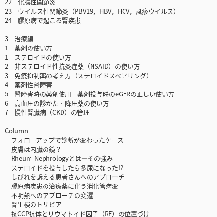
22 化膿性関節炎
23 ウイルス性関節炎（PBV19，HBV，HCV，風疹ウイルス）
24 膠原病で起こる腎疾患
3 治療編
1 薬剤の使い方
1 ステロイドの使い方
2 非ステロイド性抗炎症薬（NSAID）の使い方
3 免疫抑制薬の考え方（ステロイドスペアリング）
4 薬剤性腎障害
5 腎障害時の薬剤使用―薬剤投与時のeGFRの正しい使い方
6 高血圧の診かた・降圧薬の使い方
7 慢性腎臓病（CKD）の管理
Column
フォローアップで診断が変わったケース
皮膚は内臓の鏡？
Rheum-Nephrologyとは―その強み
ステロイドを投与したら多尿になった!?
しびれを訴える患者さんへのアプローチ
膠原病疾患の治療薬に伴う消化管病変
不明熱へのアプローチの変遷
腎生検のトリビア
抗CCP抗体とリウマトイド因子（RF）の位置づけ