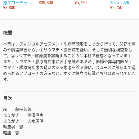
療フローチャ...
¥39,600
¥5,720
2025-2026
¥8,800
¥2,750
概要
本書は，フィジカルアセスメントや病歴聴取をしっかり行って，関節の痛
みや臓器障害から，➀リウマチ・膠原病を疑い，そして適切な検査をし
て，➁リウマチ・膠原病を診断することの２本柱で構成となっています．
また，リウマチ・膠原病疾患に苦手意識のある若手医師や非専門医がリ
ウマチ・膠原病疾患の疑いのある患者を診る際に，スムーズに診断まで進
められるアプローチの方法など，すぐに役立つ知識がちりばめられていま
す．
目次
序 藤田芳郎
まえがき 滝澤直歩
まえがき 志水英明
執筆者一覧
略語一覧