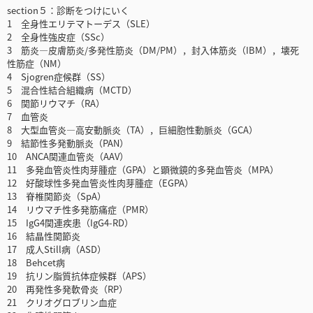
section５：診断をつけにいく
1 全身性エリテマトーデス（SLE）
2 全身性強皮症（SSc）
3 筋炎―皮膚筋炎/多発性筋炎（DM/PM），封入体筋炎（IBM），壊死
性筋症（NM）
4 Sjogren症候群（SS）
5 混合性結合組織病（MCTD）
6 関節リウマチ（RA）
7 血管炎
8 大型血管炎―高安動脈炎（TA），巨細胞性動脈炎（GCA）
9 結節性多発動脈炎（PAN）
10 ANCA関連血管炎（AAV）
11 多発血管炎性肉芽腫症（GPA）と顕微鏡的多発血管炎（MPA）
12 好酸球性多発血管炎性肉芽腫症（EGPA）
13 脊椎関節炎（SpA）
14 リウマチ性多発筋痛症（PMR）
15 IgG4関連疾患（IgG4-RD）
16 結晶性関節炎
17 成人Still病（ASD）
18 Behcet病
19 抗リン脂質抗体症候群（APS）
20 再発性多発軟骨炎（RP）
21 クリオグロブリン血症