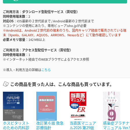
ご利用方法
ダウンロード型配信サービス（買切型）
同時使用端末数
2
対応OS
iOS最新の２世代前まで / Android最新の２世代前まで
※コンテンツの使用にあたり、専用ビューアisho.jpが必要
※Androidは、Android２世代前の端末のうち、国内キャリア経由で販売されている端
末（Xperia、GALAXY、AQUOS、ARROWS、Nexusなど）にて動作確認しています
必要メモリ容量
142 MB以上
ご利用方法
アクセス型配信サービス（買切型）
同時使用端末数
1
※インターネット経由でのWEBブラウザによるアクセス参照
※導入・利用方法の詳細は
こちら
この商品を買った人は、こんな商品も買っています。
ホスピタリスト
改訂第６版 救急
当直医マニュア
感染症プラチナ
のための内科診
診療指針
ル2026 第29版
マニュアル Ver.