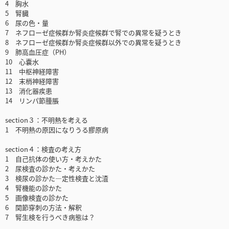
4 胸水
5 腎臓
6 尿の色・量
7 ネフローゼ症候群か腎炎症候群で腎での異常を疑うとき
8 ネフローゼ症候群か腎炎症候群以外での異常を疑うとき
9 肺高血圧症（PH）
10 心嚢水
11 中枢神経障害
12 末梢神経障害
13 消化器疾患
14 リンパ節腫脹
section３：不明熱を考える
1 不明熱の原因になりうる膠原病
section４：検査の考え方
1 自己抗体の使い方・考えかた
2 尿検査の診かた・考えかた
3 検尿の診かた―定性検査と沈渣
4 腎機能の診かた
5 画像検査の診かた
6 関節穿刺の方法・解釈
7 腎生検を行うべき病態は？