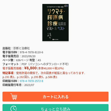
出版社
診断と治療社
電子版ISBN
978-4-7878-8110-6
電子版発売日
2023/09/20
ページ数
636ページ
判型
A5
フォーマット
PDF（パソコンへのダウンロード不可）
¥8,800
電子版販売価格：
(本体¥8,000＋税10％)
特記事項
使用許諾の関係で，次の図表が紙版と異なっております．
p.191 表2，p.192 図3，p.195 表5，p.586 表1
印刷版ISBN
978-4-7878-2572-8
印刷版発行年月
2023/07
カートに入れる
ちょっと立ち読み