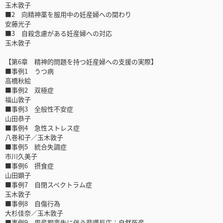
玉木敦子
■2 向精神薬を服用中の妊産婦への関わり
安藤光子
■3 自殺念慮がある妊産婦への対応
玉木敦子
【第6章 精神的問題を持つ妊産婦への支援の実際】
■事例1 うつ病
高橋秋絵
■事例2 双極症
福山敦子
■事例3 全般性不安症
山田恭子
■事例4 急性ストレス症
八巻和子／玉木敦子
■事例5 統合失調症
市川久美子
■事例6 摂食症
山田顕子
■事例7 自閉スペクトラム症
玉木敦子
■事例8 自傷行為
大杉佳奈／玉木敦子
■事例9 周産期喪失に伴う悲嘆反応：自然死産