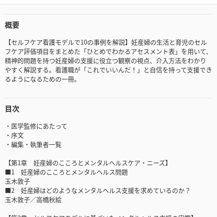
概要
【セルフケア看護モデルで10の事例を解説】妊産婦の生活と育児のセル
フケア評価項目をまとめた「ひとめでわかるアセスメント表」を用いて、
精神的問題を持つ妊産婦の支援に役立つ観察の視点、介入方法をわかり
やすく解説する。看護職が「これでいいんだ！」と自信を持って支援でき
るようになるための一冊。
目次
・医学監修にあたって
・序文
・編集・執筆者一覧
【第1章 妊産婦のこころとメンタルヘルスケア・ニーズ】
■1 妊産婦のこころとメンタルヘルス問題
玉木敦子
■2 妊産婦はどのようなメンタルヘルス支援を求めているのか？
玉木敦子／高橋秋絵