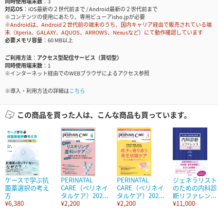
同時使用端末数
3
対応OS
iOS最新の２世代前まで / Android最新の２世代前まで
※コンテンツの使用にあたり、専用ビューアisho.jpが必要
※Androidは、Android２世代前の端末のうち、国内キャリア経由で販売されている端
末（Xperia、GALAXY、AQUOS、ARROWS、Nexusなど）にて動作確認しています
必要メモリ容量
60 MB以上
ご利用方法
アクセス型配信サービス（買切型）
同時使用端末数
1
※インターネット経由でのWEBブラウザによるアクセス参照
※導入・利用方法の詳細は
こちら
この商品を買った人は、こんな商品も買っています。
ケースで学ぶ抗
PERINATAL
PERINATAL
ジェネラリスト
菌薬選択の考え
CARE（ペリネイ
CARE（ペリネイ
のための内科診
方
タルケア）202...
タルケア）202...
断リファレン...
¥6,380
¥2,200
¥2,200
¥11,000