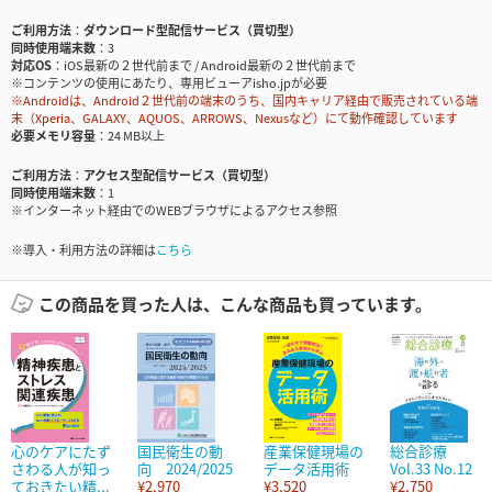
ご利用方法
ダウンロード型配信サービス（買切型）
同時使用端末数
3
対応OS
iOS最新の２世代前まで / Android最新の２世代前まで
※コンテンツの使用にあたり、専用ビューアisho.jpが必要
※Androidは、Android２世代前の端末のうち、国内キャリア経由で販売されている端
末（Xperia、GALAXY、AQUOS、ARROWS、Nexusなど）にて動作確認しています
必要メモリ容量
24 MB以上
ご利用方法
アクセス型配信サービス（買切型）
同時使用端末数
1
※インターネット経由でのWEBブラウザによるアクセス参照
※導入・利用方法の詳細は
こちら
この商品を買った人は、こんな商品も買っています。
心のケアにたず
国民衛生の動
産業保健現場の
総合診療
さわる人が知っ
向 2024/2025
データ活用術
Vol.33 No.12
ておきたい精...
¥2,970
¥3,520
¥2,750