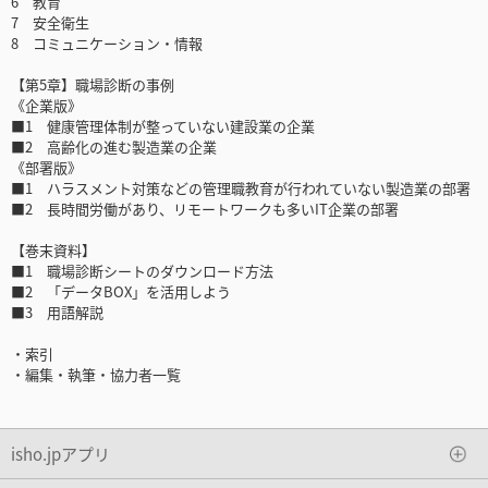
6 教育
7 安全衛生
8 コミュニケーション・情報
【第5章】職場診断の事例
《企業版》
■1 健康管理体制が整っていない建設業の企業
■2 高齢化の進む製造業の企業
《部署版》
■1 ハラスメント対策などの管理職教育が行われていない製造業の部署
■2 長時間労働があり、リモートワークも多いIT企業の部署
【巻末資料】
■1 職場診断シートのダウンロード方法
■2 「データBOX」を活用しよう
■3 用語解説
・索引
・編集・執筆・協力者一覧
isho.jpアプリ