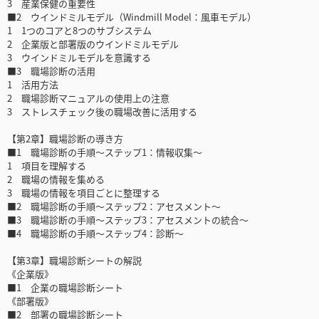
3 産業保健の重要性
■2 ウインドミルモデル（Windmill Model：風車モデル）
1 1つのコアと8つのサブシステム
2 企業版と部署版のウインドミルモデル
3 ウインドミルモデルを意識する
■3 職場診断の活用
1 活用方法
2 職場診断マニュアルの使用上の注意
3 ストレスチェック後の職場改善に活用する
【第2章】職場診断の導き方
■1 職場診断の手順～ステップ1：情報収集～
1 項目を理解する
2 職場の情報を集める
3 職場の情報を項目ごとに整理する
■2 職場診断の手順～ステップ2：アセスメント～
■3 職場診断の手順～ステップ3：アセスメントの統合～
■4 職場診断の手順～ステップ4：診断～
【第3章】職場診断シートの解説
《企業版》
■1 企業の職場診断シート
《部署版》
■2 部署の職場診断シート