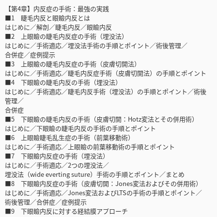
【第4章】内反症の手術：最強の実践
■1 睫毛内反と眼瞼内反とは
はじめに／解剖／睫毛内反／眼瞼内反
■2 上眼瞼の睫毛内反症の手術（埋没法）
はじめに／手術適応／埋没法手術の手順とポイント／術後管理／
合併症／症例提示
■3 上眼瞼の睫毛内反症の手術（皮膚切開法）
はじめに／手術適応／睫毛内反症手術（皮膚切開法）の手順とポイント
■4 下眼瞼の睫毛内反の手術（埋没法）
はじめに／手術適応／睫毛内反手術（埋没法）の手順とポイント／術後
管理／
合併症
■5 下眼瞼の睫毛内反の手術（皮膚切開：Hotz変法とその併用術）
はじめに／下眼瞼の睫毛内反の手術の手順とポイント
■6 上眼瞼睫毛乱生症の手術（前葉移動術）
はじめに／手術適応／上眼瞼の前葉移動術の手順とポイント
■7 下眼瞼内反症の手術（埋没法）
はじめに／手術適応／2つの埋没法／
埋没法（wide everting suture）手術の手順とポイント／まとめ
■8 下眼瞼内反症の手術（皮膚切開：Jones変法およびその併用術）
はじめに／手術適応／Jones変法およびLTSの手術の手順とポイント／
術後管理／合併症／症例提示
■9 下眼瞼内反に対する経結膜アプローチ