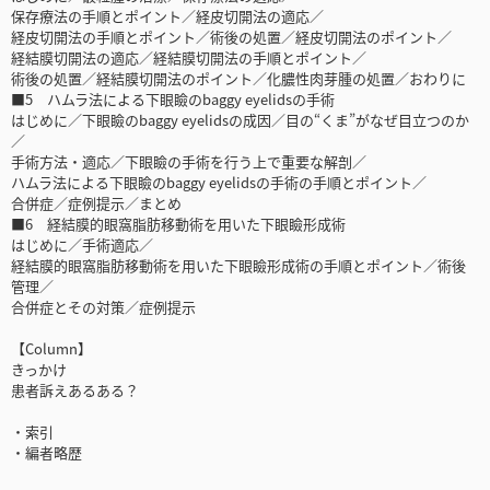
保存療法の手順とポイント／経皮切開法の適応／
経皮切開法の手順とポイント／術後の処置／経皮切開法のポイント／
経結膜切開法の適応／経結膜切開法の手順とポイント／
術後の処置／経結膜切開法のポイント／化膿性肉芽腫の処置／おわりに
■5 ハムラ法による下眼瞼のbaggy eyelidsの手術
はじめに／下眼瞼のbaggy eyelidsの成因／目の“くま”がなぜ目立つのか
／
手術方法・適応／下眼瞼の手術を行う上で重要な解剖／
ハムラ法による下眼瞼のbaggy eyelidsの手術の手順とポイント／
合併症／症例提示／まとめ
■6 経結膜的眼窩脂肪移動術を用いた下眼瞼形成術
はじめに／手術適応／
経結膜的眼窩脂肪移動術を用いた下眼瞼形成術の手順とポイント／術後
管理／
合併症とその対策／症例提示
【Column】
きっかけ
患者訴えあるある？
・索引
・編者略歴