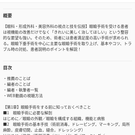
概要
【眼科・形成外科・美容外科の視点と技を伝授】眼瞼手術を受ける患者
は視機能の改善だけでなく「きれいに美しく治してほしい」という整容
的な要望も強い。そのため、術者には患者満足度の高い手術が求められ
る。眼瞼下垂手術を中心に主要な眼瞼手術を取り上げ、基本やコツ、トラ
ブル時の対処、患者説明のポイントを解説！
目次
・推薦のことば
・編者のことば
・編者・執筆者一覧
・WEB動画の視聴方法
【第1章】眼瞼手術をする前に知っておくべきこと
■1 眼瞼手術に必要な解剖
はじめに／眼瞼の外観／眼瞼を構成する組織，機能と病態
■2 眼瞼手術の基本手技（術前消毒，ドレーピング，マーキング，局所
麻酔，皮膚切開，止血，縫合，ドレッシング）