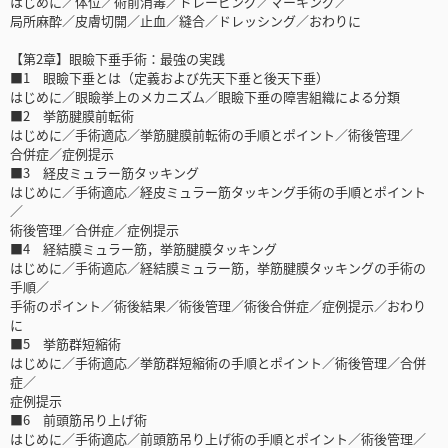
はじめに／体位／術前消毒／ドレーピング／マーキング／
局所麻酔／皮膚切開／止血／縫合／ドレッシング／おわりに
【第2章】眼瞼下垂手術：最強の実践
■1 眼瞼下垂とは（定義および先天下垂と後天下垂）
はじめに／眼瞼挙上のメカニズム／眼瞼下垂の障害組織による分類
■2 挙筋腱膜前転術
はじめに／手術適応／挙筋腱膜前転術の手順とポイント／術後管理／
合併症／症例提示
■3 経皮ミュラー筋タッキング
はじめに／手術適応／経皮ミュラー筋タッキング手術の手順とポイント
／
術後管理／合併症／症例提示
■4 経結膜ミュラー筋，挙筋腱膜タッキング
はじめに／手術適応／経結膜ミュラー筋，挙筋腱膜タッキングの手術の
手順／
手術のポイント／術後結果／術後管理／術後合併症／症例提示／おわり
に
■5 挙筋群短縮術
はじめに／手術適応／挙筋群短縮術の手順とポイント／術後管理／合併
症／
症例提示
■6 前頭筋吊り上げ術
はじめに／手術適応／前頭筋吊り上げ術の手順とポイント／術後管理／