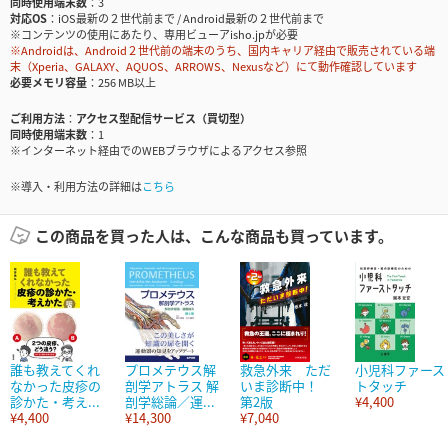
同時使用端末数
3
対応OS
iOS最新の２世代前まで / Android最新の２世代前まで
※コンテンツの使用にあたり、専用ビューアisho.jpが必要
※Androidは、Android２世代前の端末のうち、国内キャリア経由で販売されている端
末（Xperia、GALAXY、AQUOS、ARROWS、Nexusなど）にて動作確認しています
必要メモリ容量
256 MB以上
ご利用方法
アクセス型配信サービス（買切型）
同時使用端末数
1
※インターネット経由でのWEBブラウザによるアクセス参照
※導入・利用方法の詳細は
こちら
この商品を買った人は、こんな商品も買っています。
誰も教えてくれ
プロメテウス解
救急外来 ただ
小児科ファース
なかった皮疹の
剖学アトラス 解
いま診断中！
トタッチ
診かた・考え...
剖学総論／運...
第2版
¥4,400
¥4,400
¥14,300
¥7,040