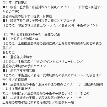
合併症／症例提示
■7 眼瞼下垂手術：形成外科医の視点とアプローチ（合併症を回避する
ための工夫）
患者満足度の低下する症状・合併症
■8 眼瞼下垂手術：美容外科医の視点とアプローチ
はじめに／想定される整容上のトラブル／患者説明／手術のポイント
【第3章】皮膚弛緩症の手術：最強の実践
■1 上眼瞼皮膚弛緩とは
はじめに／上眼瞼皮膚弛緩の鑑別疾患／上眼瞼皮膚弛緩の状態と術式の
選択／
おわりに
■2 重瞼部皮膚切除
はじめに／手術適応／手術のポイントとバリエーション／
重瞼部皮膚切除の手順とポイント
■3 眉毛下皮膚切除術
はじめに／手術適応／眉毛下皮膚切除術の手順とポイント／術後管理／
合併症／症例提示
■4 皮膚弛緩症の手術：形成外科医の視点とアプローチ（顔面神経麻痺
に対する眉毛挙上術）
視点／症例提示／皮膚弛緩症の手術の手順とポイント／まとめ
■5 皮膚弛緩症の手術：美容外科医の視点とアプローチ
上眼瞼の皮膚弛緩に対する治療方針／術式選択手順