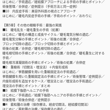
はじめに／手術適応／経結膜アプローチによる手術の手順とポイント／
術後管理／合併症／症例提示（手術方法と同一症例）
■10 内反症手術：美容外科医の視点とアプローチ
はじめに／睫毛内反症手術の手順／手術のポイント／おわりに
【第5章】その他の眼瞼手術：最強の実践
■1 睫毛乱生・睫毛重生の手術（処置）
はじめに／睫毛の構造と成長サイクル／睫毛電気分解の適応／
睫毛電気分解の手順とポイント／術後の処置／合併症／
ブロック切除の適応／ブロック切除の手順とポイント／
術後の処置／合併症／睫毛根切除の適応／
睫毛根切除の手順とポイント／術後の処置／合併症／睫毛重生に対する
手術／
睫毛根冷凍凝固術の手順とポイント／術後の処置／合併症
■2 重瞼術（切開法・埋没法）＋内眥形成術
はじめに／挙筋腱膜を用いた重瞼固定法の手術適応／
挙筋腱膜を用いた重瞼固定法の手順とポイント／術後管理／症例提示／
内眥形成術を追加するケース／埋没法とは／埋没法の手術適応／
埋没法の手順とポイント／まとめ
■3 結膜下脂肪ヘルニアの手術
はじめに／手術適応／結膜下脂肪ヘルニアの手術の手順とポイント／
術後管理／術後合併症／症例提示
■4 霰粒腫の治療（保存療法，経皮切開法，経結膜切開法）
はじめに／霰粒腫の治療／保存療法の適応／