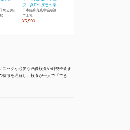
疫・炎症性疾患の薬ハン...
田 悠史(編
日本臨床免疫学会(編)
集)
羊土社
¥5,500
クニックが必要な画像検査や斜視検査ま
の特徴を理解し、検査が一人で「でき