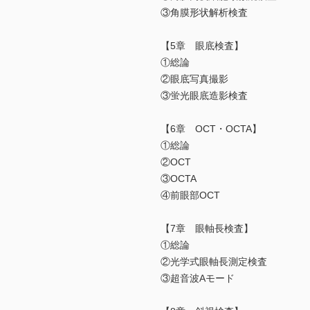
③角膜形状解析検査
【5章 眼底検査】
①総論
②眼底写真撮影
③蛍光眼底造影検査
【6章 OCT・OCTA】
①総論
②OCT
③OCTA
④前眼部OCT
【7章 眼軸長検査】
①総論
②光学式眼軸長測定検査
③超音波Aモード