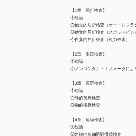
【1章 屈折検査】
①総論
②他覚的屈折検査（オートレフラ
③他覚的屈折検査（スポットビジ
④自覚的屈折検査（視力検査）
【2章 眼圧検査】
①総論
②ノンコンタクトトノメータによ
【3章 視野検査】
①総論
②静的視野検査
③動的視野検査
【4章 角膜検査】
①総論
②角膜内皮細胞顕微鏡検査