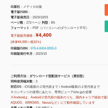
出版社
メディカ出版
電子版ISBN
電子版発売日
2023/10/03
ページ数
272ページ
判型
B5
フォーマット
PDF（パソコンへのダウンロード不可）
¥4,400
電子版販売価格：
(本体¥4,000＋税10％)
印刷版ISBN
978-4-8404-8055-0
印刷版発行年月
2023/10
ご利用方法
ダウンロード型配信サービス（買切型）
同時使用端末数
3
対応OS
iOS最新の２世代前まで / Android最新の２世代前まで
※コンテンツの使用にあたり、専用ビューアisho.jpが必要
※Androidは、Android２世代前の端末のうち、国内キャリア経由で販
AQUOS、ARROWS、Nexusなど）にて動作確認しています
必要メモリ容量
126 MB以上