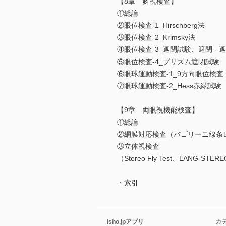
【8章 斜視検査】
①総論
②眼位検査-1_Hirschberg法
③眼位検査-2_Krimsky法
④眼位検査-3_遮閉試験、遮閉 -
⑤眼位検査-4_プリズム遮閉試験
⑥眼球運動検査-1_9方向眼位検
⑦眼球運動検査-2_Hess赤緑試験
【9章 両眼視機能検査】
①総論
②網膜対応検査（バゴリーニ線条
③立体視検査
（Stereo Fly Test、LANG-STERE
・索引
isho.jpアプリ
カ