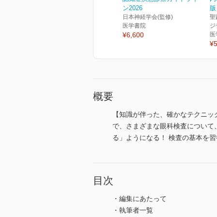
ン2026
版
日本神経学会(監修)
聖
医学書院
ジ
¥6,600
医
¥5
概要
【知識が伴った、確かなテクニッ
で、さまざまな眼科検査について
る」ようになる！ 検査の基本を
目次
・編集にあたって
・執筆者一覧