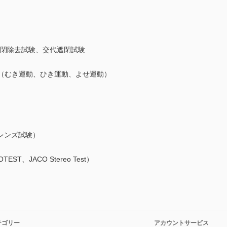
 遮閉除去試験、交代遮閉試験
査（むき運動、ひき運動、よせ運動）
レンズ試験）
OTEST、JACO Stereo Test）
テゴリー
アカウントサービス