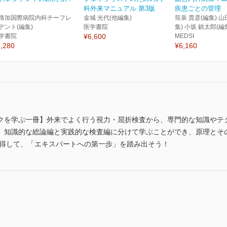
科外来マニュアル 第3版
疾患ごとの管理
路加国際病院内科チーフレ
金城 光代(他編集)
筒泉 貴彦(編集) 山
デント(編集)
医学書院
集) 小坂 鎮太郎(編
学書院
¥6,600
MEDSI
,280
¥6,160
クを学ぶ一冊】外来でよく行う視力・屈折検査から、専門的な知識やテ
、知識的な総論編と実践的な検査編に分けて学ぶことができ、原理とそ
習得して、「エキスパートへの第一歩」を踏み出そう！