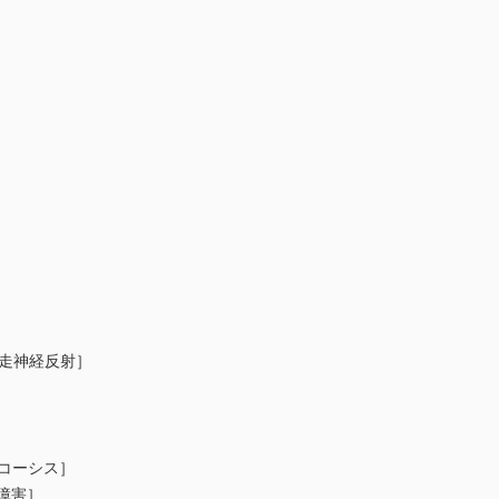
迷⾛神経反射］
ルコーシス］
障害］