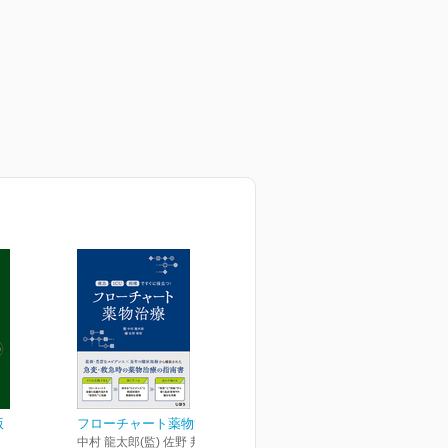
版
フローチャート薬物治療
中村 龍太郎(監) 佐野 邦明(編)