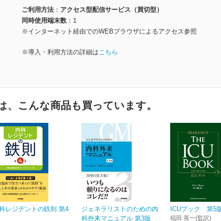
ご利用方法
アクセス型配信サービス（買切型）
同時使用端末数
1
※インターネット経由でのWEBブラウザによるアクセス参照
※導入・利用方法の詳細は
こちら
は、こんな商品も買っています。
科レジデントの鉄則 第4
ジェネラリストのための内
ICUブック 第5
科外来マニュアル 第3版
稲田 英一(監訳)