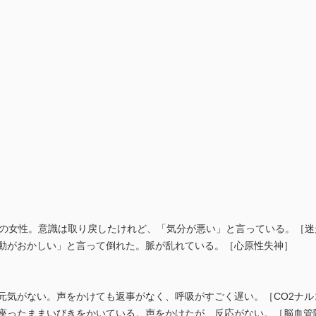
0代の女性。意識は取り戻したけれど、「気分が悪い」と言っている。［
鼓動がおかしい」と言って倒れた。脈が乱れている。［⼼原性失神］
は元気がない。声をかけても返事がなく、呼吸がすごく遅い。［CO2ナ
が座ったままいびきをかいている。声をかけたが、反応がない。［脳血管