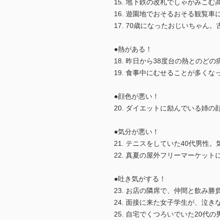
15. 地下鉄の改札でしゃがみこ
16. 遊園地でおそるおそる観覧
17. 70歳になったおじいちゃ
●熱がある！
18. 昨日から38度台の熱との
19. 食事中にむせることが多く
●顔色が悪い！
20. ダイエットに励んでいる姉
●気分が悪い！
21. テニスをしていた40代男
22. 真夏の屋外フリーマーケッ
●吐き気がする！
23. お店の隣席で、仲間と飲み
24. 面接に来た女子学生が、泣
25. 自宅でくつろいでいた20