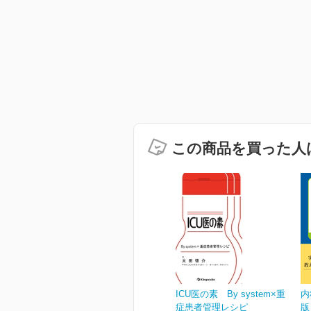
この商品を買った人
ICU医の素 By system×重
内
症患者管理レシピ
版