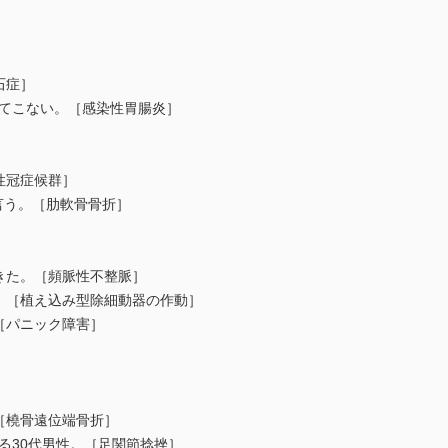
］
石症］
出てこない。［感染性胃腸炎］
性冠症候群］
言う。［肋軟骨骨折］
きた。［頻脈性不整脈］
た。［植え込み型除細動器の作動］
［パニック障害］
［橈骨遠位端骨折］
る30代男性。［足関節捻挫］