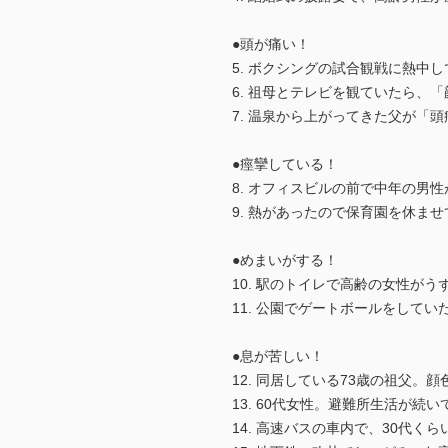
●頭が痛い！
5. ボクシングの試合観戦に熱中
6. 祖母とテレビを観ていたら、
7. 温泉から上がってきた父が「頭
●痙攣している！
8. オフィスビルの前で中年の
9. 熱があったので保育園を休ま
●めまいがする！
10. 駅のトイレで高齢の女性が
11. 公園でゲートボールをして
●息が苦しい！
12. 同居している73歳の祖父
13. 60代女性。避難所生活が
14. 高速バスの車内で、30代