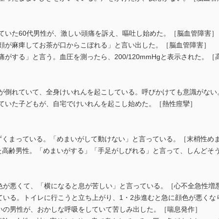
していた60代男性が、激しい頭痛を訴え、嘔吐し始めた。［脳血管障害］
「顔が麻痺してお茶が口からこぼれる」と言い出した。［脳血管障害］
痛がする」と言う。血圧を測ったら、200/120mmHgと表示された。
男性が倒れていて、全身けいれんを起こしている。呼びかけても意識がな
せていた子どもが、自宅でけいれんを起こし始めた。［熱性痙攣］
うずくまっている。「めまいがして動けない」と言っている。［末梢性め
いた高齢男性。「めまいがする」「手足がしびれる」と言って、しんどそ
。顔色が悪くて、「横になると息が苦しい」と言っている。［⼼不全急性増
続いている。トイレに行こうと立ち上がり、1・2歩進むと急に顔色が悪く
くらいの男性が、おかしな呼吸をしていて苦しみ出した。［喘息発作］