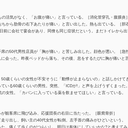
いつもの活気がなく、「お腹が痛い」と言っている。［消化管穿孔・腹膜炎
みぞおちから肋骨の右下あたりが痛い」と言い出した。熱も出ている。［胆
。2日前に会社で宴会があり、同僚も同じ症状だという。まだトイレから
助手席の50代男性店員が「胸が痛い」と苦しみ出した。顔色が悪い。［急
さんに会った。昨夜ベッドから落ち、その後、息をするたびに胸が痛いと
で、50歳くらいの女性が不安そうに「動悸が止まらないの」と話しかけて
べっている60歳くらいの男性。突然、「ICDが!」と声を上げうずくまっ
20代の女性。「カバンに入っている薬を飲ませてほしい」と言っている。
ールが観客席に飛び込み、応援団長の右目に当たった。［眼窩骨折］
けて走り出し、飼い主の40代女性が転倒。左手首の痛みがひどいという。
ねった。痛くて歩くのがつらいし、明日は有休にしていいかな?と考えてみ