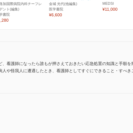
MEDSI
路加国際病院内科チーフレ
金城 光代(他編集)
¥11,000
デント(編集)
医学書院
学書院
¥6,600
,280
ど、看護師になったら誰もが押さえておきたい応急処置の知識と手順を
病人や怪我人に遭遇したとき、看護師としてすぐにできること・すべきこ
。