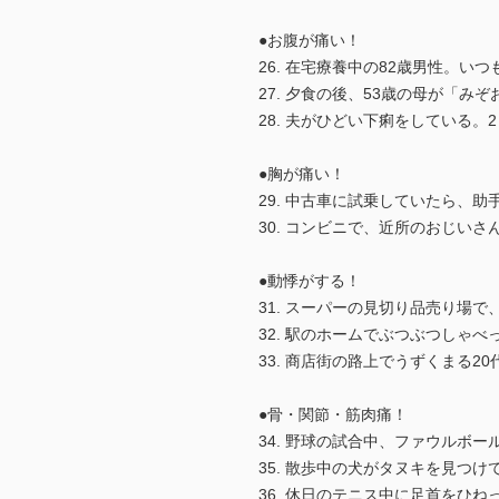
●お腹が痛い！
26. 在宅療養中の82歳男性。
27. 夕食の後、53歳の母が「
28. 夫がひどい下痢をしている
●胸が痛い！
29. 中古車に試乗していたら、
30. コンビニで、近所のおじい
●動悸がする！
31. スーパーの見切り品売り場
32. 駅のホームでぶつぶつしゃ
33. 商店街の路上でうずくまる
●骨・関節・筋肉痛！
34. 野球の試合中、ファウルボ
35. 散歩中の犬がタヌキを見つ
36. 休日のテニス中に足首をひ