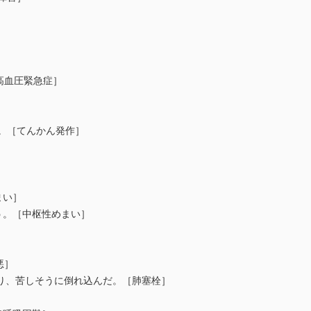
［高血圧緊急症］
い。［てんかん発作］
まい］
う。［中枢性めまい］
悪］
なり、苦しそうに倒れ込んだ。［肺塞栓］