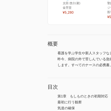
太田 啓介(著)
聖
金芳堂
ジ
¥5,280
医
¥5
概要
看護を学ぶ学生や新人スタッフな
昨今、病院の外で苦しんでいる急
します。すべてのナースの必携書
目次
第1章 もしものときの初期対応
最初に行う観察
気道の確保