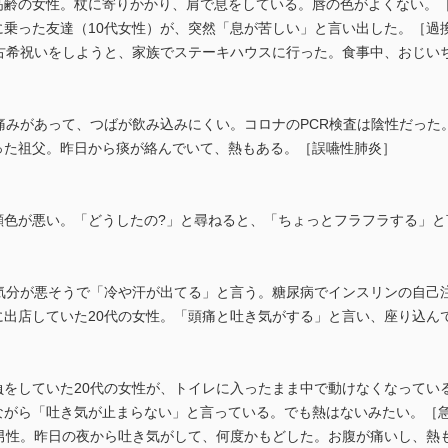
む高齢の女性。杖に寄りかかり、肩で息をしている。唇の色がよくない。
車に乗った友達（10代女性）が、突然「息が苦しい」と言い出した。［過
ん。古希祝いをしようと、家族でステーキハウスに行った。食事中、おじ
どの痛みがあって、つばが飲み込みにくい。コロナのPCR検査は陰性だっ
なった祖父。昨日から痰が絡んでいて、熱もある。［誤嚥性肺炎］
の顔色が悪い。「どうしたの?」と尋ねると、「ちょっとフラフラする」
性。気分が悪そうで「冷や汗が出てる」と言う。糖尿病でインスリンの自
トに出店していた20代の女性。「頭痛と吐き気がする」と言い、座り込ん
勝負をしていた20代の女性が、トイレに入ったまま中で動けなくなって
きながら「吐き気が止まらない」と言っている。でも熱はないみたい。［
代の男性。昨日の夜から吐き気がして、何度かもどした。お腹が痛いし、熱