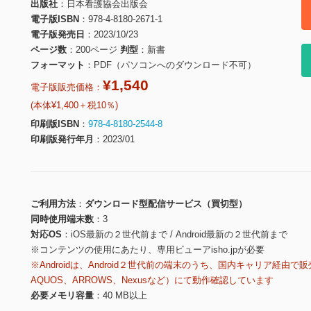
出版社
日本看護協会出版会
電子版ISBN
978-4-8180-2671-1
電子版発売日
2023/10/23
ページ数
200ページ
判型
新書
フォーマット
PDF（パソコンへのダウンロード不可）
¥1,540
電子版販売価格：
(本体¥1,400＋税10％)
印刷版ISBN
978-4-8180-2544-8
印刷版発行年月
2023/01
ご利用方法
ダウンロード型配信サービス（買切型）
同時使用端末数
3
対応OS
iOS最新の２世代前まで / Android最新の２世代前まで
※コンテンツの使用にあたり、専用ビューアisho.jpが必要
※Androidは、Android２世代前の端末のうち、国内キャリア経由で販
AQUOS、ARROWS、Nexusなど）にて動作確認しています
必要メモリ容量
40 MB以上