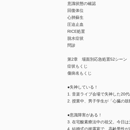
意識状態の確認
回復体位
心肺蘇生
圧迫止血
RICE処置
脱水症状
問診
第2章 場面別応急処置52シーン
症状もくじ
傷病名もくじ
●失神している！
1. 音楽ライブ会場で失神した2
2. 授業中、男子学生が「心臓の
●意識障害がある！
3. 在宅酸素療法中の祖父。今日
4. 結婚式の披露宴で、高齢男性