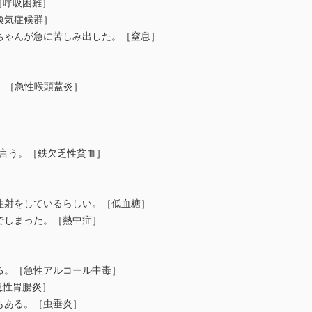
［呼吸困難］
換気症候群］
いちゃんが急に苦しみ出した。［窒息］
た。［急性喉頭蓋炎］
と言う。［鉄欠乏性貧血］
己注射をしているらしい。［低血糖］
でしまった。［熱中症］
いる。［急性アルコール中毒］
急性胃腸炎］
もある。［虫垂炎］