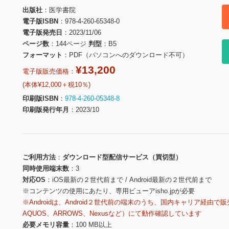
出版社
医学書院
電子版ISBN
978-4-260-65348-0
電子版発売日
2023/11/06
ページ数
144ページ
判型
B5
フォーマット
PDF（パソコンへのダウンロード不可）
¥13,200
電子版販売価格：
(本体¥12,000＋税10％)
印刷版ISBN
978-4-260-05348-8
印刷版発行年月
2023/10
ご利用方法
ダウンロード型配信サービス（買切型）
同時使用端末数
3
対応OS
iOS最新の２世代前まで / Android最新の２世代前まで
※コンテンツの使用にあたり、専用ビューアisho.jpが必要
※Androidは、Android２世代前の端末のうち、国内キャリア経由で販
AQUOS、ARROWS、Nexusなど）にて動作確認しています
必要メモリ容量
100 MB以上