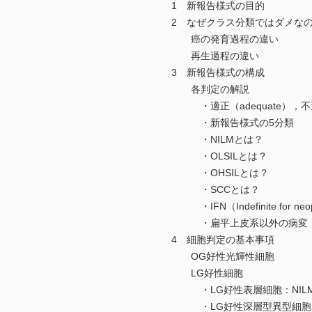
1 新報告様式の目的
2 なぜクラス分類ではダメな
癌の発育過程の違い
再生過程の違い
3 新報告様式の構成
各判定の解説
・適正（adequate），不適（i
・新報告様式の5分類
・NILMとは？
・OLSILとは？
・OHSILとは？
・SCCとは？
・IFN（Indefinite for neo
・扁平上皮系以外の病変（ot
4 細胞判定の基本事項
OG好性光輝性細胞
LG好性細胞
・LG好性表層細胞：NILM
・LG好性深層型異型細胞：O