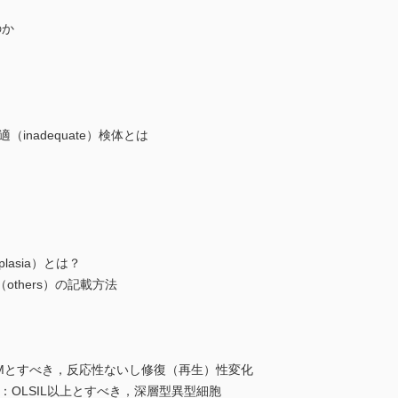
のか
nadequate）検体とは
plasia）とは？
hers）の記載方法
とすべき，反応性ないし修復（再生）性変化
LSIL以上とすべき，深層型異型細胞