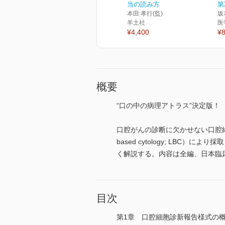
当の読み方
第
本田 孝行(監)
坂
羊土社
医
¥4,400
¥8
概要
“口の中の病理アトラス”決定版！
口腔がんの診断に欠かせない口腔細
based cytology; L
く解説する。内容は全編、日本臨
目次
第1章 口腔細胞診新報告様式の