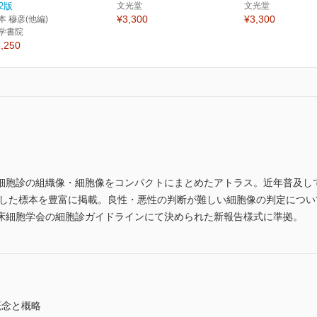
2版
文光堂
文光堂
¥3,300
¥3,300
本 穆彦(他編)
学書院
,250
胞診の組織像・細胞像をコンパクトにまとめたアトラス。近年普及してきて
BC）により採取した標本を豊富に掲載。良性・悪性の判断が難しい細胞像の判定
床細胞学会の細胞診ガイドラインにて決められた新報告様式に準拠。
概念と概略