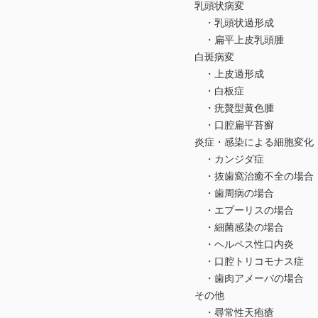
乳頭状病変
・乳頭状過形成
・扁平上皮乳頭腫
白斑病変
・上皮過形成
・白板症
・疣贅型黄色腫
・口腔扁平苔癬
炎症・感染による細胞変化
・カンジダ症
・抜歯窩治癒不全の場合
・歯周病の場合
・エプーリスの場合
・細菌感染の場合
・ヘルペス性口内炎
・口腔トリコモナス症
・歯肉アメーバの場合
その他
・尋常性天疱瘡