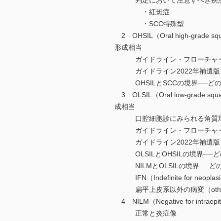
判定において注意すべき疾
・紅斑症
・SCC特殊型
2 OHSIL（Oral high-grade s
形成相当
ガイドライン・フローチャー
ガイドライン2022年補遺版
OHSILとSCCの境界──どの
3 OLSIL（Oral low-grade sq
成相当
口腔細胞診にみられる角質
ガイドライン・フローチャー
ガイドライン2022年補遺版
OLSILとOHSILの境界──ど
NILMとOLSILの境界──どの
IFN（Indefinite for n
扁平上皮系以外の病変（othe
4 NILM（Negative for int
正常と炎症像