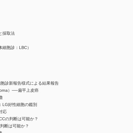
と採取法
胞診：LBC）
細胞診新報告様式による結果報告
cinoma）──扁平上皮癌
徴
LG好性細胞の鑑別
対応
Cの判断は可能か？
判断は可能か？