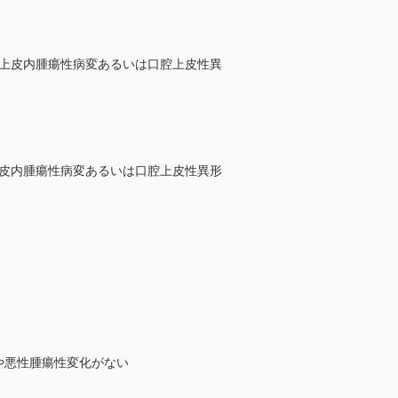
lasia）──高異型度上皮内腫瘍性病変あるいは口腔上皮性異
asia）──低異型度上皮内腫瘍性病変あるいは口腔上皮性異形
上皮内病変や悪性腫瘍性変化がない