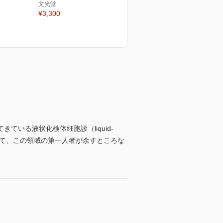
文光堂
¥3,300
いる液状化検体細胞診（liquid-
について、この領域の第一人者が余すところな