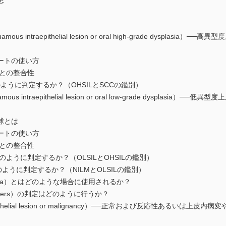
患
quamous intraepithelial lesion or oral high-grade dysp
トの使い方
との整合性
ように判定するか？（OHSILとSCCの鑑別）
uamous intraepithelial lesion or oral low-grade dyspl
球とは
トの使い方
との整合性
のように判定するか？（OLSILとOHSILの鑑別）
ように判定するか？（NILMとOLSILの鑑別）
eoplasia）とはどのような場合に使用されるか？
rs）の判定はどのように行うか？
raepithelial lesion or malignancy）──正常および反応性あるいは