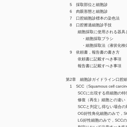
5 採取部位と細胞診
6 肉眼形態と細胞診
7 口腔細胞診標本の染色法
8 口腔擦過細胞診手技
細胞採取に使用される器具
・細胞採取ブラシ
・細胞採取法（液状化検体細
9 依頼書，報告書の書き方
依頼書に記載すべき事項
報告書に記載すべき事項
第2章 細胞診ガイドライン口腔
1 SCC（Squamous cell car
SCCに出現する癌細胞の特
修復（再生）細胞との違い：
SCCと判定し得ない場合の
OG好性角化細胞のみで，SC
LG好性細胞のみで，SCCの