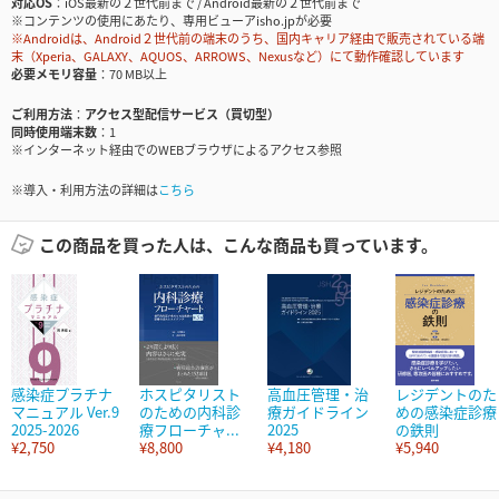
対応OS
iOS最新の２世代前まで / Android最新の２世代前まで
※コンテンツの使用にあたり、専用ビューアisho.jpが必要
※Androidは、Android２世代前の端末のうち、国内キャリア経由で販売されている端
末（Xperia、GALAXY、AQUOS、ARROWS、Nexusなど）にて動作確認しています
必要メモリ容量
70 MB以上
ご利用方法
アクセス型配信サービス（買切型）
同時使用端末数
1
※インターネット経由でのWEBブラウザによるアクセス参照
※導入・利用方法の詳細は
こちら
この商品を買った人は、こんな商品も買っています。
感染症プラチナ
ホスピタリスト
高血圧管理・治
レジデントのた
マニュアル Ver.9
のための内科診
療ガイドライン
めの感染症診療
2025-2026
療フローチャ...
2025
の鉄則
¥2,750
¥8,800
¥4,180
¥5,940