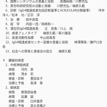
4．国際シンポジウムの意義と役割 髙橋裕樹／川野充弘
5．厚労科研研究班の活動と実績 川野充弘／梅原久範
6．診断（IgG4関連疾患包括診断基準とACR/EULAR分類基準） 坪井
洋人／松本 功／正宗 淳
7．治 療 田中良哉
8．疫 学 内田一茂／岡崎和一
9．潜在的IgG4関連疾患 辻 良香／川上 純
10．疾患フェノタイプ 梅原久範／新川雄高
11．疾患活動性指標 中山田真吾
12．IgG4関連疾患センター設置の意義と役割 神澤輝実／瀬戸口京
吾
13．社会への啓発と患者会の設立 梅原久範
Ⅱ 臓器別病変
1．中枢神経病変
病態 河内 泉
病理 清水 宏
検査・診断 豊田圭子
治療と予後 島津 章
2．眼病変
病態 曽我部由香
病理 加瀬 諭
検査・診断 臼井嘉彦
治療と予後 高比良雅之