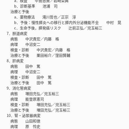
a．検査 中島悠貴／岩崎栄典
b．診断基準 池浦 司
治療と予後
a．薬物療法 滝川哲也／正宗 淳
b．予後：慢性膵炎への移行と膵内外分泌機能不全 中村 晃
c．生命予後，膵発癌リスク 辻前正弘／児玉裕三
7．胆道病変
病態 中沢貴宏／内藤 格
病理 中沼安二
検査・診断 中沢貴宏／内藤 格
治療と予後 栗田裕介／窪田賢輔
8．肝病変
病態 田中 篤
病理 中沼安二
検査・診断 田中 篤
治療と予後 田中 篤
9．消化管病変
病態 増田充弘／児玉裕三
病理 能登原憲司
検査・診断 増田充弘／児玉裕三
治療と予後 増田充弘／児玉裕三
10．腎・泌尿器病変
病態 山田和徳
病理 原 怜史