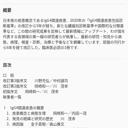
概要
日本発の疾患概念であるIgG4関連疾患．2020年の「IgG4関連疾患包括診
断基準」の改訂から5年が経ち，新たな臓器別診断基準や国際的な分類基
準など，この間の研究成果を反映して最新情報にアップデート．わが国を
代表する各領域の第一線の研究者らが執筆し，最新の研究・知見から病
態，病理，検査・診断，治療と予後などを網羅しています．前版の刊行か
ら6年を経て改訂した，臨床医必読の1冊です．
目次
口 絵
改訂第3版序文 川野充弘／中村誠司
改訂第2版序文 岡崎和一／川 茂幸
初版序文 岡崎和一／川 茂幸
執筆者一覧
Ⅰ IgG4関連疾患の概要
1．疾患概念と病態生理 岡崎和一／内田一茂
2．発見の経緯と研究の歴史 川 茂幸
3．病因論 金子直樹／森山雅文