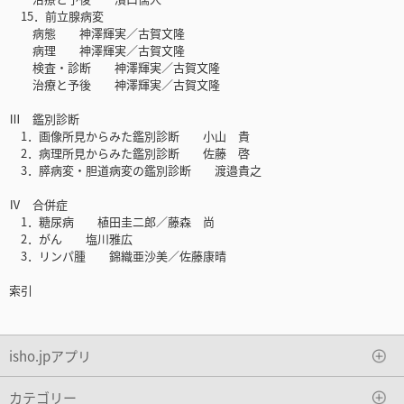
15．前立腺病変
病態 神澤輝実／古賀文隆
病理 神澤輝実／古賀文隆
検査・診断 神澤輝実／古賀文隆
治療と予後 神澤輝実／古賀文隆
Ⅲ 鑑別診断
1．画像所見からみた鑑別診断 小山 貴
2．病理所見からみた鑑別診断 佐藤 啓
3．膵病変・胆道病変の鑑別診断 渡邉貴之
Ⅳ 合併症
1．糖尿病 植田圭二郎／藤森 尚
2．がん 塩川雅広
3．リンパ腫 錦織亜沙美／佐藤康晴
索引
isho.jpアプリ
カテゴリー