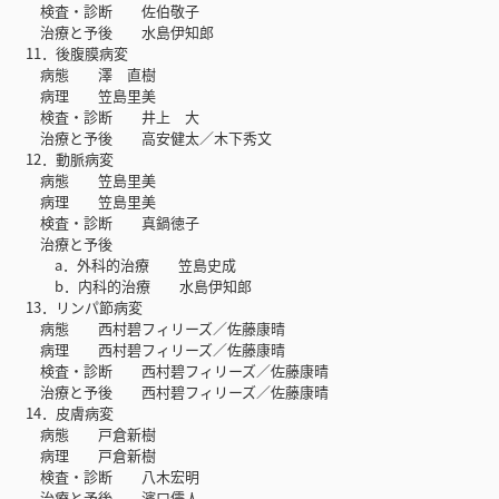
検査・診断 佐伯敬子
治療と予後 水島伊知郎
11．後腹膜病変
病態 澤 直樹
病理 笠島里美
検査・診断 井上 大
治療と予後 高安健太／木下秀文
12．動脈病変
病態 笠島里美
病理 笠島里美
検査・診断 真鍋徳子
治療と予後
a．外科的治療 笠島史成
b．内科的治療 水島伊知郎
13．リンパ節病変
病態 西村碧フィリーズ／佐藤康晴
病理 西村碧フィリーズ／佐藤康晴
検査・診断 西村碧フィリーズ／佐藤康晴
治療と予後 西村碧フィリーズ／佐藤康晴
14．皮膚病変
病態 戸倉新樹
病理 戸倉新樹
検査・診断 八木宏明
治療と予後 濱口儒人