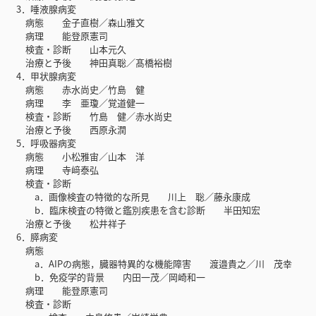
3．唾液腺病変
病態 金子直樹／森山雅文
病理 能登原憲司
検査・診断 山本元久
治療と予後 神田真聡／髙橋裕樹
4．甲状腺病変
病態 赤水尚史／竹島 健
病理 李 亜瓊／覚道健一
検査・診断 竹島 健／赤水尚史
治療と予後 西原永潤
5．呼吸器病変
病態 小松雅宙／山本 洋
病理 寺﨑泰弘
検査・診断
a．画像検査の特徴的な所見 川上 聡／藤永康成
b．臨床検査の特徴と鑑別疾患を含む診断 半田知宏
治療と予後 松井祥子
6．膵病変
病態
a．AIPの病態，臓器特異的な機能障害 渡邉貴之／川 茂幸
b．免疫学的背景 内田一茂／岡崎和一
病理 能登原憲司
検査・診断