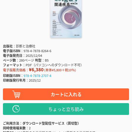
出版社
診断と治療社
電子版ISBN
978-4-7878-8264-6
電子版発売日
2025/12/04
ページ数
280ページ
判型
B5
フォーマット
PDF（パソコンへのダウンロード不可）
¥6,380
電子版販売価格：
(本体¥5,800＋税10％)
印刷版ISBN
978-4-7878-2707-4
印刷版発行年月
2025/12
カートに入れる
ちょっと立ち読み
ご利用方法
ダウンロード型配信サービス（買切型）
同時使用端末数
2