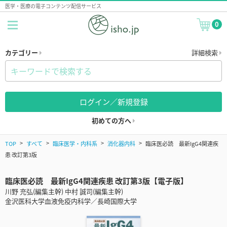
医学・医療の電子コンテンツ配信サービス
0
カテゴリー
詳細検索
ログイン／新規登録
初めての方へ
TOP
すべて
臨床医学・内科系
消化器内科
臨床医必読 最新IgG4関連疾
患 改訂第3版
臨床医必読 最新IgG4関連疾患 改訂第3版【電子版】
川野 充弘(編集主幹) 中村 誠司(編集主幹)
金沢医科大学血液免疫内科学／長崎国際大学