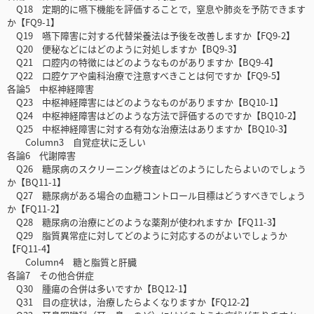
Q18 定期的に嚥下機能を評価することで，窒息や肺炎を予防できます
か【FQ9-1】
Q19 嚥下障害に対する代替栄養法は予後を改善しますか【FQ9-2】
Q20 便秘などにはどのように対処しますか【BQ9-3】
Q21 口腔内の特徴にはどのようなものがありますか【BQ9-4】
Q22 口腔ケアや歯科治療で注意すべきことは何ですか【FQ9-5】
各論5 中枢神経障害
Q23 中枢神経障害にはどのようなものがありますか【BQ10-1】
Q24 中枢神経障害はどのような方法で評価するのですか【BQ10-2】
Q25 中枢神経障害に対する有効な治療法はありますか【BQ10-3】
Column3 自覚症状に乏しい
各論6 代謝障害
Q26 糖尿病のスクリーニング検査はどのようにしたらよいのでしょう
か【BQ11-1】
Q27 糖尿病がある場合の血糖コントロール目標はどうすべきでしょう
か【FQ11-2】
Q28 糖尿病の治療にどのような薬剤が使われますか【FQ11-3】
Q29 脂質異常症に対してどのように対応するのがよいでしょうか
【FQ11-4】
Column4 糖と脂質と肝臓
各論7 その他合併症
Q30 腫瘍の合併は多いですか【BQ12-1】
Q31 目の症状は，治療したらよくなりますか【FQ12-2】