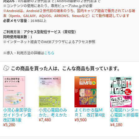
対応OS
iOS最新の２世代前まで / Android最新の２世代前まで
※コンテンツの使用にあたり、専用ビューアisho.jpが必要
※Androidは、Android２世代前の端末のうち、国内キャリア経由で販売されている端
末（Xperia、GALAXY、AQUOS、ARROWS、Nexusなど）にて動作確認しています
必要メモリ容量
16 MB以上
ご利用方法
アクセス型配信サービス（買切型）
同時使用端末数
1
※インターネット経由でのWEBブラウザによるアクセス参照
※導入・利用方法の詳細は
こちら
この商品を買った人は、こんな商品も買っています。
小児心身医学会
小児心電図のみ
よくわかる脳Ｍ
心電図ハンター
ガイドライン集
かた，考えかた
ＲＩ 改訂第4版
心電図×非循環
改訂第3版
¥7,480
¥9,900
器医
¥5,280
¥4,180