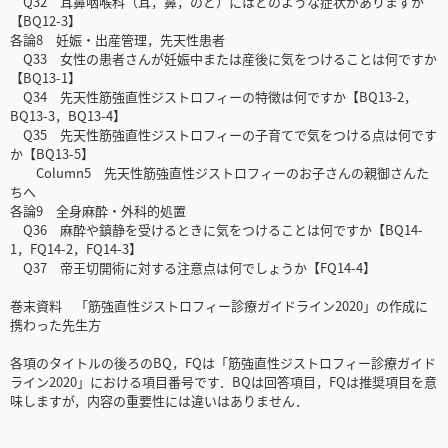
Q32 耳鼻咽喉科（耳，鼻，のど）にはどのような症状がありますか
【BQ12-3】
各論8 妊娠・出産管理，先天性患者
Q33 女性の患者さんが妊娠中または産後に気をつけることは何ですか
【BQ13-1】
Q34 先天性筋強直性ジストロフィーの特徴は何ですか【BQ13-2，
BQ13-3，BQ13-4】
Q35 先天性筋強直性ジストロフィーの子育てで気をつける点は何です
か【BQ13-5】
Column5 先天性筋強直性ジストロフィーのお子さんの親御さんた
ちへ
各論9 全身麻酔・外科的処置
Q36 麻酔や鎮静を受けるときに気をつけることは何ですか【BQ14-
1，FQ14-2，FQ14-3】
Q37 帝王切開術に対する注意点は何でしょうか【FQ14-4】
巻末資料 「筋強直性ジストロフィー診療ガイドライン2020」の作成に
携わった先生方
各項のタイトルの後ろのBQ，FQは「筋強直性ジストロフィー診療ガイド
ライン2020」における項目番号です．BQは回答項目，FQは推奨項目を意
味しますが，内容の重要性には違いはありません．