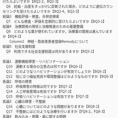
けたらよいですか【BQ2-2，BQ2-3】
Q6 妊娠・出産をきっかけに診断された場合，どのように遺伝カウン
セリングを受けたらよいですか【BQ2-4，BQ2-5】
総論3 機能評価・検査，合併症検索
Q7 どんな検査・評価を定期的に受けたらよいですか【BQ3-1】
総論4 治療開発の現状と治験推進のための基盤整備
Q8 どのような薬が使われていますか，治療薬の開発は進んでいます
か【BQ4-1】
Column2 神経・筋疾患患者登録Remudyについて
総論5 社会支援制度
Q9 利用できる社会支援制度は何がありますか【BQ5-1】
各論1 運動機能障害・リハビリテーション
Q10 運動する場合の注意点は何ですか【BQ6-1】
Q11 どのようなリハビリテーションが有効でしょうか【BQ6-2】
Q12 役に立つ福祉用具や環境整備はどのようなものですか【BQ6-3】
各論2 呼吸の障害
Q13 呼吸障害の特徴は何ですか【BQ7-1】
Q14 人工呼吸管理は有効ですか【FQ7-2】
Q15 呼吸リハビリテーションは有効ですか【FQ7-3】
各論3 心臓の障害・不整脈
Q16 心臓についてはどのような問題がありますか【BQ8-1】
Q17 不整脈にはどのような治療を行いますか【FQ8-2，FQ8-3】
各論4 飲み込み・胃腸・歯に関する問題