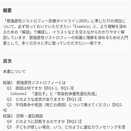
概要
「筋強直性ジストロフィー診療ガイドライン2020」に準じた37の項目に
ついて，必ず知っておいていただきたい「Essence」と，より理解を深め
るための「解説」で構成し，イラストなどを交えながらわかりやすく解
説しています．筋強直性ジストロフィーの知識と理解を深めるための入門
書として，多くの方々に手に取っていただきたい一冊です．
目次
本書について
総論1 筋強直性ジストロフィーとは
Q1 原因は何ですか【BQ1-1，BQ1-3】
Column1 「遺伝子」と「常染色体優性遺伝形成」
Q2 どのような症状がありますか【BQ1-2】
Q3 平均寿命や死因（死亡の原因）について教えてください【BQ1-
4】
総論2 診断・遺伝相談
Q4 どのように診断するのですか【BQ2-1】
Q5 子どもが欲しい場合，いつ，どのように遺伝カウンセリングを受