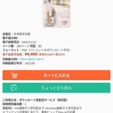
出版社
日本医学出版
電子版ISBN
電子版発売日
2023/11/13
ページ数
186ページ
判型
B5
フォーマット
PDF（パソコンへのダウンロード不可）
¥4,400
電子版販売価格：
(本体¥4,000＋税10％)
印刷版ISBN
978-4-86577-047-6
印刷版発行年月
2021/09
カートに入れる
ちょっと立ち読み
ご利用方法
ダウンロード型配信サービス（買切型）
同時使用端末数
3
対応OS
iOS最新の２世代前まで / Android最新の２世代前まで
※コンテンツの使用にあたり、専用ビューアisho.jpが必要