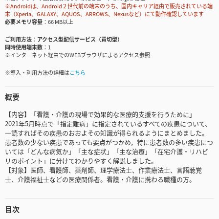
※Androidは、Android２世代前の端末のうち、国内キャリア経由で販売されている端
末（Xperia、GALAXY、AQUOS、ARROWS、Nexusなど）にて動作確認しています
必要メモリ容量
66 MB以上
ご利用方法
アクセス型配信サービス（買切型）
同時使用端末数
1
※インターネット経由でのWEBブラウザによるアクセス参照
※導入・利用方法の詳細は
こちら
概要
【内容】「看護・介護の現場で効果的な医療的支援を行うために」
2021年5月時点で「指定難病」に指定されているすべての疾患について、
一読すればその疾患のおおよその知識が得られるようにまとめました。
患者数の少ない疾患であっても要点がつかめ，特に患者数の多い疾患につ
いては「どんな病気か」「主な症状」「主な治療」「在宅介護・リハビ
リのポイント」に分けてわかりやすく解説しました。
【対象】医師、看護師、薬剤師、理学療法士、作業療法士、言語聴覚
士、介護福祉士などの医療関係者。看護・介護に携わる職種の方。
目次