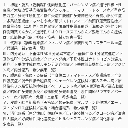
Ⅰ．神経・筋系（筋萎縮性側索硬化症／パーキンソン病／進行性核上性
麻痺／大脳皮質基底核変性症／シャルコー・マリー・トゥース病／重症筋
無力症／多発性硬化症／慢性炎症性脱髄性多発神経炎／脊髄小脳変性症
／多系統萎縮症／もやもや病／筋ジストロフィー／前頭側頭葉変性症／
痙攣重積型（二相性）急性脳症／限局性皮質異形成／海馬硬化を伴う内
側側頭葉てんかん／進行性ミオクローヌスてんかん／難治てんかん症候
群／結節性硬化症／神経・筋系 希少疾患一覧）
Ⅱ．代謝系（筋型糖原病／ウィルソン病／家族性高コレステロール血症
／代謝系 希少疾患一覧）
Ⅲ．内分泌系（下垂体性ADH 分泌異常症／下垂体性TSH 分泌亢進症／下
垂体性PRL 分泌亢進症／クッシング病／下垂体性ゴナドトロピン分泌亢
進症／下垂体性成長ホルモン分泌亢進症／下垂体前葉機能低下症／アジソ
ン病／内分泌系 希少疾患一覧）
Ⅳ．膠原病・免疫・炎症系（全身性エリテマトーデス／皮膚筋炎／全身
性強皮症／混合性結合組織病／シェーグレン症候群／成人スチル病／原
発性抗リン脂質抗体症候群／ベーチェット病／IgG4 関連疾患／高安動脈
炎／結節性多発動脈炎／顕微鏡的多発血管炎／悪性関節リウマチ／バー
ジャー病／膠原病・免疫・炎症系 希少疾患一覧）
Ⅴ．皮膚・結合組織系（天疱瘡／類天疱瘡／マルファン症候群／エーラ
ス・ダンロス症候群／皮膚・結合組織系 希少疾患一覧）
Ⅵ．消化器系（原発性胆汁性胆管炎／自己免疫性肝炎／クローン病／潰瘍
性大腸炎／好酸球性消化管疾患／ヒルシュスプルング病／消化器系 希
少疾患一覧）