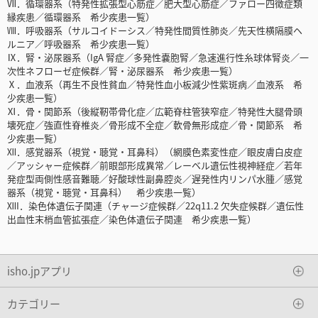
Ⅶ．循環器系（特発性拡張型心筋症／肥大型心筋症／ファロー四徴症類
縁疾患／循環器系 希少疾患一覧）
Ⅷ．呼吸器系（サルコイドーシス／特発性間質性肺炎／先天性横隔膜ヘ
ルニア／呼吸器系 希少疾患一覧）
Ⅸ．腎・泌尿器系（IgA 腎症／多発性嚢胞腎／急速進行性糸球体腎炎／一
次性ネフローゼ症候群／腎・泌尿器系 希少疾患一覧）
Ⅹ．血液系（再生不良性貧血／特発性血小板減少性紫斑病／血液系 希
少疾患一覧）
Ⅺ．骨・関節系（後縦靭帯骨化症／広範脊柱管狭窄症／特発性大腿骨頭
壊死症／強直性脊椎炎／骨形成不全症／軟骨無形成症／骨・関節系 希
少疾患一覧）
Ⅻ．感覚器系（視覚・聴覚・耳鼻科）（網膜色素変性症／眼皮膚白皮症
／アッシャー症候群／前眼部形成異常／レーベル遺伝性視神経症／若年
発症型両側性感音難聴／好酸球性副鼻腔炎／遅発性内リンパ水腫／感覚
器系（視覚・聴覚・耳鼻科） 希少疾患一覧）
ⅫI．染色体遺伝子関連（チャージ症候群／22q11.2 欠失症候群／遺伝性
出血性末梢血管拡張症／染色体遺伝子関連 希少疾患一覧）
isho.jpアプリ
カテゴリー