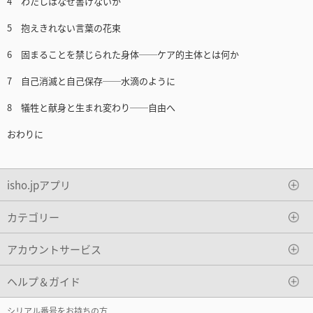
4 わたしはなぜ書けないか
5 抱えきれない言葉の花束
6 固まることを禁じられた身体──ケア的主体とは何か
7 自己消滅と自己保存──水滴のように
8 犠牲と献身と生まれ変わり──自由へ
おわりに
isho.jpアプリ
カテゴリー
アカウントサービス
ヘルプ＆ガイド
シリアル番号をお持ちの方