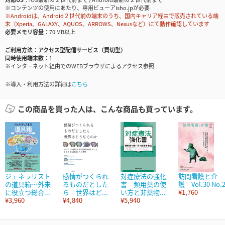
※コンテンツの使用にあたり、専用ビューアisho.jpが必要
※Androidは、Android２世代前の端末のうち、国内キャリア経由で販売されている端
末（Xperia、GALAXY、AQUOS、ARROWS、Nexusなど）にて動作確認しています
必要メモリ容量
70 MB以上
ご利用方法
アクセス型配信サービス（買切型）
同時使用端末数
1
※インターネット経由でのWEBブラウザによるアクセス参照
※導入・利用方法の詳細は
こちら
この商品を買った人は、こんな商品も買っています。
ジェネラリスト
感情がつくられ
対症療法の強化
訪問看護と介
の道具箱～外来
るものだとした
書 頻用薬の使
護 Vol.30 No.
に役立つ総合...
ら 世界はど...
い方と非薬物...
¥1,760
¥3,960
¥4,840
¥5,940