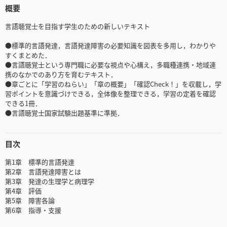
概要
言語聴覚士を目指す学生のための新しいテキスト
●標準的言語発達，言語発達障害の必要知識を図表を多用し，わかりや
すくまとめた．
●言語聴覚士という専門職に必要な視点や心構え，多職種連携・地域連
携のなかでのあり方を育むテキスト．
●章ごとに「学習のねらい」「章の概要」「確認Check！」を収載し，学
習ポイントを意識づけできる，全体像を整理できる，学習の定着を確認
できる1冊．
●言語聴覚士国家試験出題基準に準拠．
目次
第1章 標準的言語発達
第2章 言語発達障害とは
第3章 発達の生理学と病理学
第4章 評価
第5章 障害各論
第6章 指導・支援