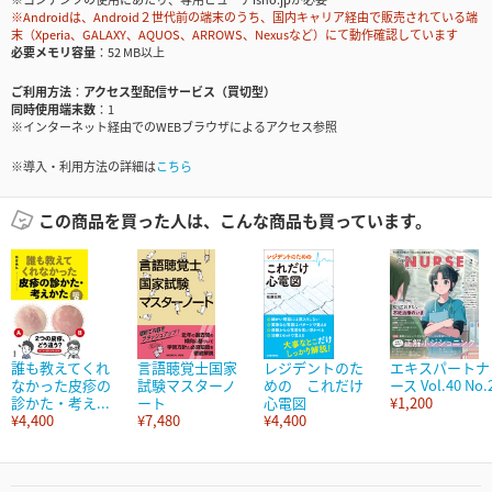
※Androidは、Android２世代前の端末のうち、国内キャリア経由で販売されている端
末（Xperia、GALAXY、AQUOS、ARROWS、Nexusなど）にて動作確認しています
必要メモリ容量
52 MB以上
ご利用方法
アクセス型配信サービス（買切型）
同時使用端末数
1
※インターネット経由でのWEBブラウザによるアクセス参照
※導入・利用方法の詳細は
こちら
この商品を買った人は、こんな商品も買っています。
誰も教えてくれ
言語聴覚士国家
レジデントのた
エキスパートナ
なかった皮疹の
試験マスターノ
めの これだけ
ース Vol.40 No.
診かた・考え...
ート
心電図
¥1,200
¥4,400
¥7,480
¥4,400