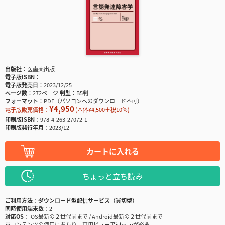
出版社
医歯薬出版
電子版ISBN
電子版発売日
2023/12/25
ページ数
272ページ
判型
B5判
フォーマット
PDF（パソコンへのダウンロード不可）
¥4,950
電子版販売価格：
(本体¥4,500＋税10％)
印刷版ISBN
978-4-263-27072-1
印刷版発行年月
2023/12
カートに入れる
ちょっと立ち読み
ご利用方法
ダウンロード型配信サービス（買切型）
同時使用端末数
2
対応OS
iOS最新の２世代前まで / Android最新の２世代前まで
※コンテンツの使用にあたり、専用ビューアisho.jpが必要