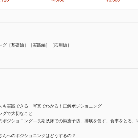
,720
¥4,400
¥6,600
ング［基礎編］［実践編］［応用編］
スも実践できる 写真でわかる！正解ポジショニング
ングで大切なこと
のポジショニング―長期臥床での褥瘡予防、排痰を促す、食事をとる、
さんへのポジショニングはどうするの？