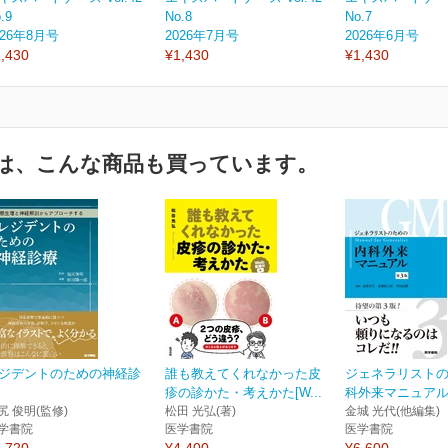
.9
No.8
No.7
026年8月号
2026年7月号
2026年6月号
,430
¥1,430
¥1,430
は、こんな商品も買っています。
ジデントのための神経診
誰も教えてくれなかった皮
ジェネラリスト
疹の診かた・考えかた[W...
科外来マニュアル
尻 俊明(監修)
松田 光弘(著)
金城 光代(他編集)
学書院
医学書院
医学書院