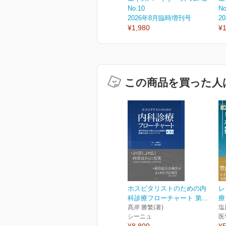
No.10
No
2026年8月臨時増刊号
2
¥1,980
¥1
この商品を買った人
ホスピタリストのための内
レ
科診療フローチャート 第...
療
髙岸 勝繁(著)
塩
シーニュ
医