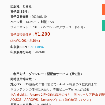
出版社
照林社
電子版ISBN
電子版発売日
2024/01/19
ページ数
140ページ
判型
AB
フォーマット
PDF（パソコンへのダウンロード不可）
¥1,200
電子版販売価格：
(本体¥1,091＋税10％)
印刷版ISSN
0911-0194
印刷版発行年月
2024/01
ご利用方法
ダウンロード型配信サービス（買切型）
同時使用端末数
2
対応OS
iOS最新の２世代前まで / Android最新の２世代前まで
※コンテンツの使用にあたり、専用ビューアisho.jpが必要
※Androidは、Android２世代前の端末のうち、国内キャリア経由で販
AQUOS、ARROWS、Nexusなど）にて動作確認しています
必要メモリ容量
214 MB以上