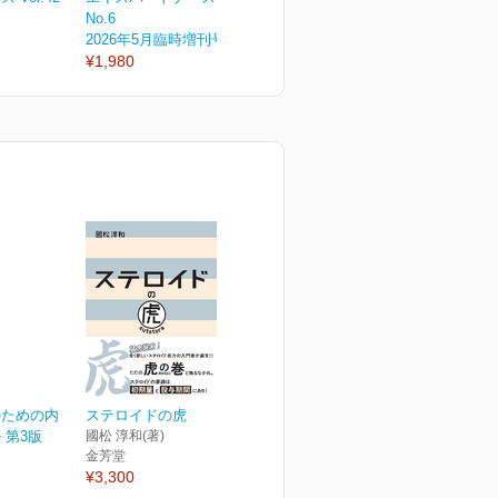
No.6
No.5
N
2026年5月臨時増刊号
2026年5月号
2
¥1,980
¥1,430
¥
のための内
ステロイドの虎
 第3版
國松 淳和(著)
金芳堂
¥3,300