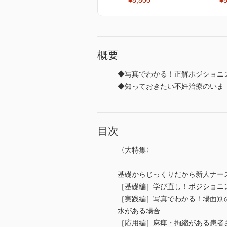
¥8,800
¥5
概要
◆写真でわかる！正解ポジショニ
◆知っておきたい不妊治療のいま
目次
〈大特集〉
基礎からじっくりだから新人ナー
［基礎編］学び直し！ポジショニ
［実践編］写真でわかる！場面別
水がある場合
［応用編］麻痺・拘縮がある患者