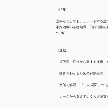
〈特集〉
当事者としても、サポートする立
不妊治療の基礎知識、不妊治療の
の“NG”
〈連載〉
症候学―症状から察する技術―
痛みをわかるための解剖生理 
事例で解説！ 「この場面」の“な
ナースから変えていく入退院支