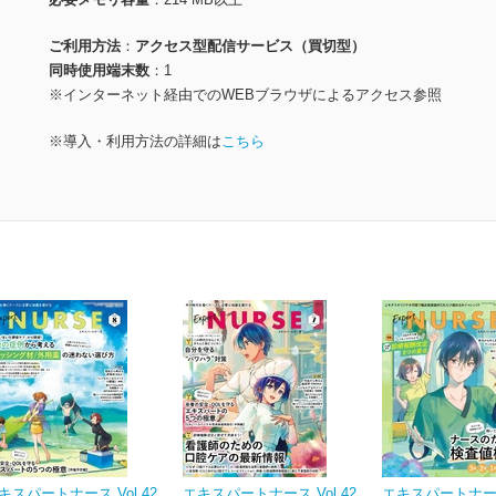
ご利用方法
アクセス型配信サービス（買切型）
同時使用端末数
1
※インターネット経由でのWEBブラウザによるアクセス参照
※導入・利用方法の詳細は
こちら
キスパートナース Vol.42
エキスパートナース Vol.42
エキスパートナース 