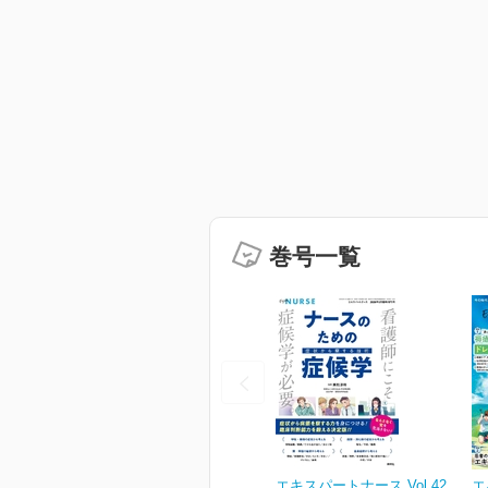
巻号一覧
エキスパートナース Vol.42
エ