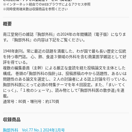
※インターネット経由でのWEBブラウザによるアクセス参照
※同時使用端末数は収録商品を参照ください
概要
南江堂発行の雑誌『胸部外科』の2024年の年間購読（電子版）になりま
す。『胸部外科』の内容は下記をご覧ください。
1948年創刊。常に最近の話題を満載した、わが国で最も長い歴史と伝統
を持つ専門誌。 心、肺、食道３領域の外科を含む商業医学雑誌として好
評を得ている。
複数の編集委員（主幹）による厳正な査読を経た投稿論文を主体とした
構成。 巻頭の｢胸部外科の指針｣は、投稿原稿の中から話題性、あるいは
問題性のある論文を選定し、２人の討論者による誌上討論を行っている。
胸部外科医にとって必須の特集テーマを年４回設定。また、｢まい･てく
にっく｣、｢１枚のシェーマ｣、読み物として｢胸部外科医の散歩道｣を連
載。
通常号：80頁・増刊号：約170頁
収録商品
胸部外科 Vol.77 No.1 2024年1月号