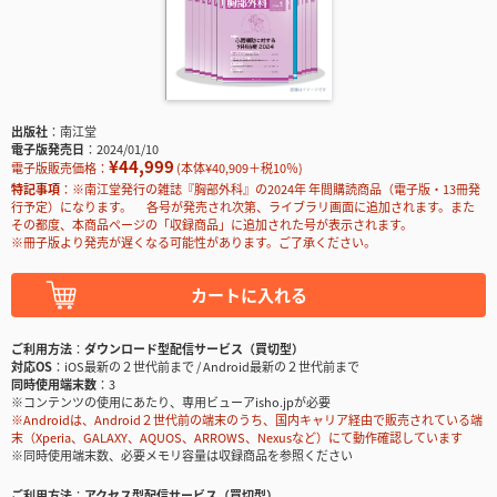
出版社
南江堂
電子版発売日
2024/01/10
¥44,999
電子版販売価格：
(本体¥40,909＋税10％)
特記事項
※南江堂発行の雑誌『胸部外科』の2024年 年間購読商品（電子版・13冊発
行予定）になります。 各号が発売され次第、ライブラリ画面に追加されます。また
その都度、本商品ページの「収録商品」に追加された号が表示されます。
※冊子版より発売が遅くなる可能性があります。ご了承ください。
カートに入れる
ご利用方法
ダウンロード型配信サービス（買切型）
対応OS
iOS最新の２世代前まで / Android最新の２世代前まで
同時使用端末数
3
※コンテンツの使用にあたり、専用ビューアisho.jpが必要
※Androidは、Android２世代前の端末のうち、国内キャリア経由で販売されている端
末（Xperia、GALAXY、AQUOS、ARROWS、Nexusなど）にて動作確認しています
※同時使用端末数、必要メモリ容量は収録商品を参照ください
ご利用方法
アクセス型配信サービス（買切型）