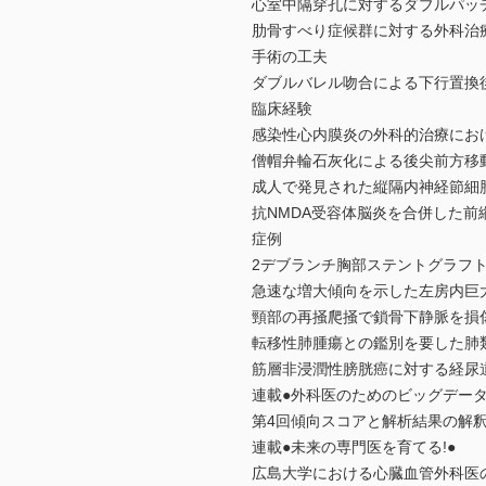
心室中隔穿孔に対するダブルパッ
肋骨すべり症候群に対する外科治
手術の工夫
ダブルバレル吻合による下行置換
臨床経験
感染性心内膜炎の外科的治療にお
僧帽弁輪石灰化による後尖前方移
成人で発見された縦隔内神経節細
抗NMDA受容体脳炎を合併した前
症例
2デブランチ胸部ステントグラフ
急速な増大傾向を示した左房内巨
頸部の再掻爬掻で鎖骨下静脈を損
転移性肺腫瘍との鑑別を要した肺
筋層非浸潤性膀胱癌に対する経尿
連載●外科医のためのビッグデータ
第4回傾向スコアと解析結果の解
連載●未来の専門医を育てる!●
広島大学における心臓血管外科医