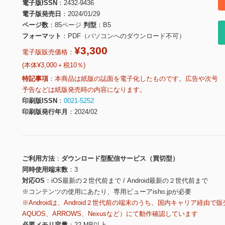
電子版ISSN
2432-9436
電子版発売日
2024/01/29
ページ数
85ページ
判型
B5
フォーマット
PDF（パソコンへのダウンロード不可）
¥3,300
電子版販売価格：
(本体¥3,000＋税10％)
特記事項
本商品は紙版の誌面を電子化したものです。広告や次号
予告などは紙版発売時の内容になります。
印刷版ISSN
0021-5252
印刷版発行年月
2024/02
ご利用方法
ダウンロード型配信サービス（買切型）
同時使用端末数
3
対応OS
iOS最新の２世代前まで / Android最新の２世代前まで
※コンテンツの使用にあたり、専用ビューアisho.jpが必要
※Androidは、Android２世代前の端末のうち、国内キャリア経由で販
AQUOS、ARROWS、Nexusなど）にて動作確認しています
必要メモリ容量
22 MB以上