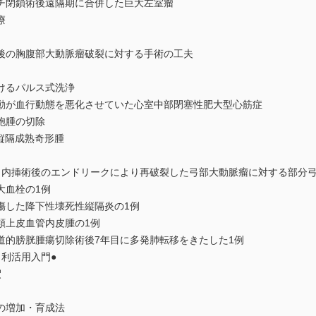
チ閉鎖術後遠隔期に合併した巨大左室瘤
療
後の胸腹部大動脈瘤破裂に対する手術の工夫
けるパルス式洗浄
動が血行動態を悪化させていた心室中部閉塞性肥大型心筋症
胞腫の切除
縦隔成熟奇形腫
ト内挿術後のエンドリークにより再破裂した弓部大動脈瘤に対する部分弓
大血栓の1例
傷した降下性壊死性縦隔炎の1例
類上皮血管内皮腫の1例
道的膀胱腫瘍切除術後7年目に多発肺転移をきたした1例
利活用入門●
釈
の増加・育成法