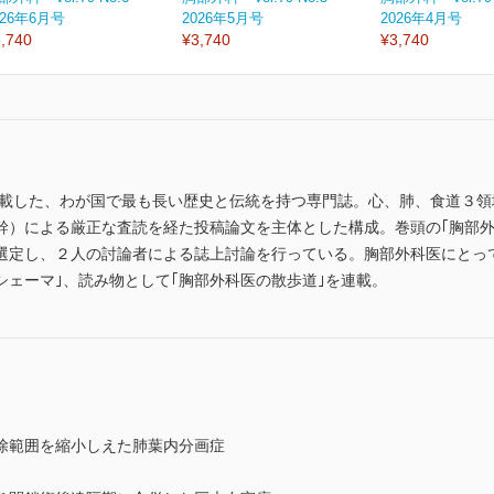
026年6月号
2026年5月号
2026年4月号
,740
¥3,740
¥3,740
を満載した、わが国で最も長い歴史と伝統を持つ専門誌。心、肺、食道３
幹）による厳正な査読を経た投稿論文を主体とした構成。巻頭の｢胸部外
選定し、２人の討論者による誌上討論を行っている。胸部外科医にとっ
のシェーマ｣、読み物として｢胸部外科医の散歩道｣を連載。
除範囲を縮小しえた肺葉内分画症