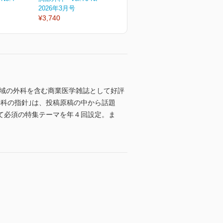
2026年3月号
2026年2月号
2
¥3,740
¥3,740
¥
領域の外科を含む商業医学雑誌として好評
科の指針｣は、投稿原稿の中から話題
て必須の特集テーマを年４回設定。ま