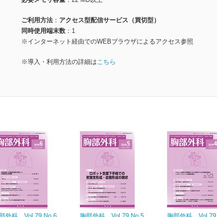
ご利用方法
アクセス型配信サービス（買切型）
同時使用端末数
1
※インターネット経由でのWEBブラウザによるアクセス参照
※導入・利用方法の詳細は
こちら
部外科 Vol.79 No.6
胸部外科 Vol.79 No.5
胸部外科 Vol.79 