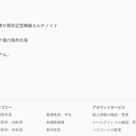
者Ⅳ期非定型胸腺カルチノイド
ク後の海外出張
アル』
テゴリー
アカウントサービス
礎医学系
看護教員・学生
個人情報の確認・変更
床医学・内科系
各種医療職
メールアドレスの確認・変
床医学・外科系
東洋医学
パスワードの変更