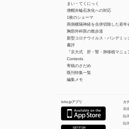
まい・てくにっく
僧帽弁輪石灰化への対応
1枚のシェーマ
両側横隔神経を合併切除した若年
胸部外科医の散歩道
新型コロナウイルス・パンデミッ
書評
『京大式 肝・腎・肺移植マニュ
Contents
寄稿のさだめ
既刊特集一覧
編集メモ
isho.jpアプリ
カ
基
臨
臨