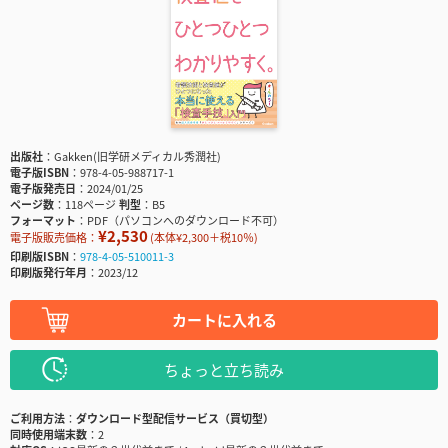
出版社
Gakken(旧学研メディカル秀潤社)
電子版ISBN
978-4-05-988717-1
電子版発売日
2024/01/25
ページ数
118ページ
判型
B5
フォーマット
PDF（パソコンへのダウンロード不可）
¥2,530
電子版販売価格：
(本体¥2,300＋税10％)
印刷版ISBN
978-4-05-510011-3
印刷版発行年月
2023/12
カートに入れる
ちょっと立ち読み
ご利用方法
ダウンロード型配信サービス（買切型）
同時使用端末数
2