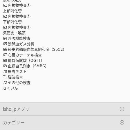
61 内視鏡検査①
上部消化管
62 内視鏡検査②
下部消化管
63 内視鏡検査③
気管支・喉頭
64 呼吸機能検査
65 動脈血ガス分析
66 経皮的動脈血酸素飽和度（SpO2）
67 心臓カテーテル検査
68 糖負荷試験（OGTT）
69 血糖自己測定（SMBG）
70 皮膚テスト
71 脳波検査
72 その他の検査
さくいん
isho.jpアプリ
カテゴリー