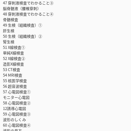
47 穿刺液検査でわかること③
脳脊髄液（腰椎穿刺）
48 穿刺液検査でわかること④
骨髄検査
49 生検（組織検査）①
肝生検
50 生検（組織検査）②
腎生検
51 X線検査①
単純X線検査
52 X線検査②
造影X線検査
53 CT検査
54 MRI検査
55 核医学検査
56 超音波検査
57 心電図検査①
モニター心電図
58 心電図検査②
12誘導心電図
59 心電図検査③
波形のしくみ
60 心電図検査④
波形の見方