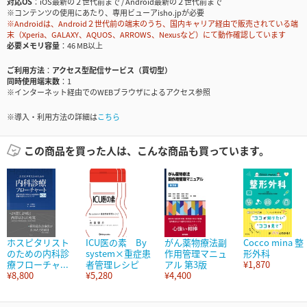
対応OS
iOS最新の２世代前まで / Android最新の２世代前まで
※コンテンツの使用にあたり、専用ビューアisho.jpが必要
※Androidは、Android２世代前の端末のうち、国内キャリア経由で販売されている端
末（Xperia、GALAXY、AQUOS、ARROWS、Nexusなど）にて動作確認しています
必要メモリ容量
46 MB以上
ご利用方法
アクセス型配信サービス（買切型）
同時使用端末数
1
※インターネット経由でのWEBブラウザによるアクセス参照
※導入・利用方法の詳細は
こちら
この商品を買った人は、こんな商品も買っています。
ホスピタリスト
ICU医の素 By
がん薬物療法副
Cocco mina 整
のための内科診
system×重症患
作用管理マニュ
形外科
療フローチャ...
者管理レシピ
アル 第3版
¥1,870
¥8,800
¥5,280
¥4,400