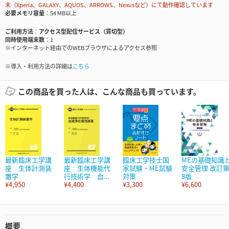
末（Xperia、GALAXY、AQUOS、ARROWS、Nexusなど）にて動作確認しています
必要メモリ容量
54 MB以上
ご利用方法
アクセス型配信サービス（買切型）
同時使用端末数
1
※インターネット経由でのWEBブラウザによるアクセス参照
※導入・利用方法の詳細は
こちら
この商品を買った人は、こんな商品も買っています。
最新臨床工学講
最新臨床工学講
臨床工学技士国
MEの基礎知識
座 生体計測装
座 生体機能代
家試験・ME試験
安全管理 改訂
置学
行技術学 血...
対策
8版
¥4,950
¥4,400
¥3,300
¥6,600
概要