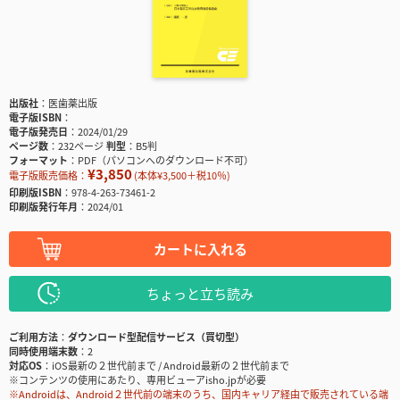
出版社
医歯薬出版
電子版ISBN
電子版発売日
2024/01/29
ページ数
232ページ
判型
B5判
フォーマット
PDF（パソコンへのダウンロード不可）
¥3,850
電子版販売価格：
(本体¥3,500＋税10％)
印刷版ISBN
978-4-263-73461-2
印刷版発行年月
2024/01
カートに入れる
ちょっと立ち読み
ご利用方法
ダウンロード型配信サービス（買切型）
同時使用端末数
2
対応OS
iOS最新の２世代前まで / Android最新の２世代前まで
※コンテンツの使用にあたり、専用ビューアisho.jpが必要
※Androidは、Android２世代前の端末のうち、国内キャリア経由で販売されている端