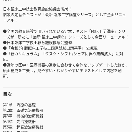
日本臨床工学技士教育施設協議会 監修！
信頼の定番テキストが「最新 臨床工学講座シリーズ」として全面リニュ
ーアル！
●全国の教育施設で用いられている定本テキスト「臨床工学講座」シリ
ーズが，新たに「最新 臨床工学講座」シリーズとして全面リニューアル！
●日本臨床工学技士教育施設協議会監修．
●「令和3年版臨床工学技士国家試験出題基準」を網羅．
●「新カリキュラム」「タスク・シフト/シェアに伴う業務拡大」に対
応．
●近年の医学・医療機器の進歩に合わせて全体をアップデートしたほか，
紙面構成を工夫し，見やすい・わかりやすいテキストとして内容を刷
新．
目次
第1章 治療の基礎
第2章 電磁気治療機器
第3章 機械的治療機器
第4章 光治療機器
第5章 超音波治療機器