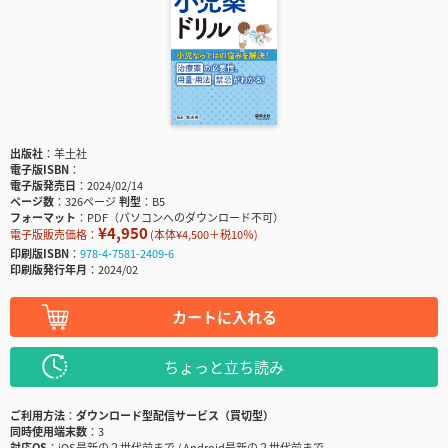
出版社
羊土社
電子版ISBN
電子版発売日
2024/02/14
ページ数
326ページ
判型
B5
フォーマット
PDF（パソコンへのダウンロード不可）
¥4,950
電子版販売価格：
(本体¥4,500＋税10％)
印刷版ISBN
978-4-7581-2409-6
印刷版発行年月
2024/02
カートに入れる
ちょっと立ち読み
ご利用方法
ダウンロード型配信サービス（買切型）
同時使用端末数
3
対応OS
iOS最新の２世代前まで / Android最新の２世代前まで