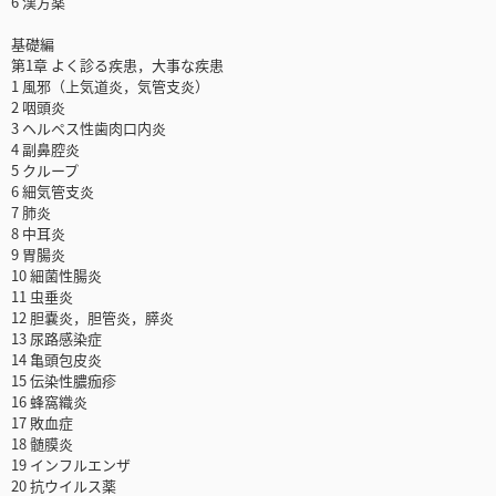
6 漢方薬
基礎編
第1章 よく診る疾患，大事な疾患
1 風邪（上気道炎，気管支炎）
2 咽頭炎
3 ヘルペス性歯肉口内炎
4 副鼻腔炎
5 クループ
6 細気管支炎
7 肺炎
8 中耳炎
9 胃腸炎
10 細菌性腸炎
11 虫垂炎
12 胆嚢炎，胆管炎，膵炎
13 尿路感染症
14 亀頭包皮炎
15 伝染性膿痂疹
16 蜂窩織炎
17 敗血症
18 髄膜炎
19 インフルエンザ
20 抗ウイルス薬