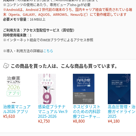
※コンテンツの使用にあたり、専用ビューアisho.jpが必要
※Androidは、Android２世代前の端末のうち、国内キャリア経由で販売されている端
末（Xperia、GALAXY、AQUOS、ARROWS、Nexusなど）にて動作確認しています
必要メモリ容量
16 MB以上
ご利用方法
アクセス型配信サービス（買切型）
同時使用端末数
1
※インターネット経由でのWEBブラウザによるアクセス参照
※導入・利用方法の詳細は
こちら
この商品を買った人は、こんな商品も買っています。
治療薬マニュア
感染症プラチナ
ホスピタリスト
高血圧管理・治
ル2026 アプリ
マニュアル Ver.9
のための内科診
療ガイドライン
¥5,610
2025-2026
療フローチャ...
2025
¥2,750
¥8,800
¥4,180