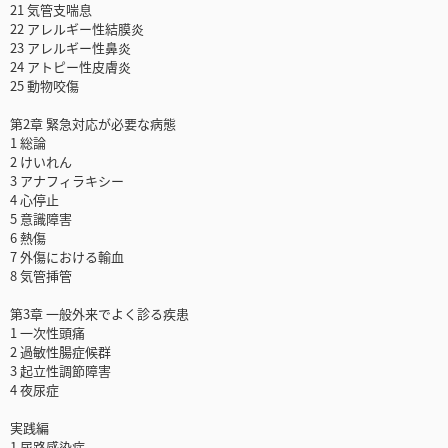
21 気管支喘息
22 アレルギー性結膜炎
23 アレルギー性鼻炎
24 アトピー性皮膚炎
25 動物咬傷
第2章 緊急対応が必要な病態
1 総論
2 けいれん
3 アナフィラキシー
4 心停止
5 意識障害
6 熱傷
7 外傷における輸血
8 気管挿管
第3章 一般外来でよく診る疾患
1 一次性頭痛
2 過敏性腸症候群
3 起立性調節障害
4 夜尿症
実践編
1 尿路感染症