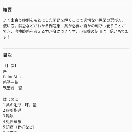
概要
よく出会う症例をもとにした問題を解くことで適切な小児薬の選び方，
使い方，禁忌などがわかる問題集．薬が必要か否かの判断も養うことが
でき，治療戦略を考える力が身につきます．小児薬の使用に自信がもてま
す！
目次
【目次】
序
Color Atlas
略語一覧
執筆者一覧
はじめに
1 薬の剤形，味，量
2 服薬指導
3 輸液
4 処置鎮静
5 鎮痛（骨折など）