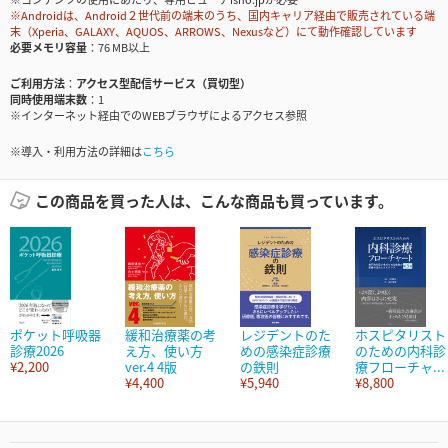
※Androidは、Android２世代前の端末のうち、国内キャリア経由で販売されている端
末（Xperia、GALAXY、AQUOS、ARROWS、Nexusなど）にて動作確認しています
必要メモリ容量
76 MB以上
ご利用方法
アクセス型配信サービス（買切型）
同時使用端末数
1
※インターネット経由でのWEBブラウザによるアクセス参照
※導入・利用方法の詳細は
こちら
この商品を買った人は、こんな商品も買っています。
ポケット呼吸器
緩和治療薬の考
レジデントのた
ホスピタリスト
診療2026
え方、使い方
めの感染症診療
のための内科診
¥2,200
ver.4 4版
の鉄則
療フローチャ...
¥4,400
¥5,940
¥8,800