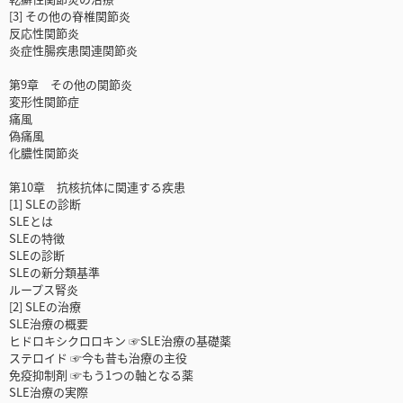
[3] その他の脊椎関節炎
反応性関節炎
炎症性腸疾患関連関節炎
第9章 その他の関節炎
変形性関節症
痛風
偽痛風
化膿性関節炎
第10章 抗核抗体に関連する疾患
[1] SLEの診断
SLEとは
SLEの特徴
SLEの診断
SLEの新分類基準
ループス腎炎
[2] SLEの治療
SLE治療の概要
ヒドロキシクロロキン ☞SLE治療の基礎薬
ステロイド ☞今も昔も治療の主役
免疫抑制剤 ☞もう1つの軸となる薬
SLE治療の実際