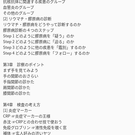
抗核抗体に関連する疾患のグループ
血管炎のグループ
その他のグループ
[2] リウマチ・膠原病の診断
リウマチ・膠原病をどうやって診断するのか
膠原病診断の４つのステップ
Step 1 どのように膠原病を「疑う」のか
Step 2 どのように膠原病に「迫る」のか
Step 3 どのように他の疾患を「鑑別」するのか
Step 4 どのように膠原病を「フォロー」するのか
第3章 診察のポイント
まず手を見てみよう
手の関節のおさらい
手指関節の診かた
肩関節の診かた
膝関節の診かた
第4章 検査の考え方
[1] 炎症マーカー
CRP ☞炎症マーカーの王様
赤沈 ☞CRPとの合わせ技で使おう
免疫グロブリン ☞液性免疫を覗く窓
補体 ☞玄人好みの渋いヤツ