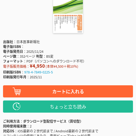
出版社
日本医事新報社
電子版ISBN
電子版発売日
2025/11/24
ページ数
352ページ
判型
B5変
フォーマット
PDF（パソコンへのダウンロード不可）
¥4,950
電子版販売価格：
(本体¥4,500＋税10％)
印刷版ISBN
978-4-7849-0225-5
印刷版発行年月
2025/11
カートに入れる
ちょっと立ち読み
ご利用方法
ダウンロード型配信サービス（買切型）
同時使用端末数
2
対応OS
iOS最新の２世代前まで / Android最新の２世代前まで
※コンテンツの使用にあたり、専用ビューアisho.jpが必要