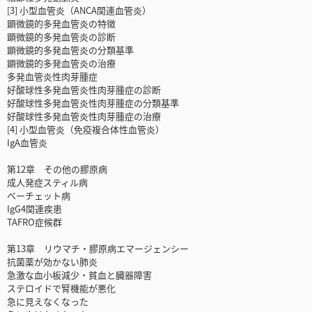
[3] 小型血管炎（ANCA関連血管炎）
顕微鏡的多発血管炎の特徴
顕微鏡的多発血管炎の診断
顕微鏡的多発血管炎の分類基準
顕微鏡的多発血管炎の治療
多発血管炎性肉芽腫症
好酸球性多発血管炎性肉芽腫症の診断
好酸球性多発血管炎性肉芽腫症の分類基準
好酸球性多発血管炎性肉芽腫症の治療
[4] 小型血管炎（免疫複合体性血管炎）
IgA血管炎
第12章 その他の膠原病
成人発症スティル病
ベーチェット病
IgG4関連疾患
TAFRO症候群
第13章 リウマチ・膠原病エマージェンシー
抗菌薬が効かない肺炎
急激な血小板減少・貧血と臓器障害
ステロイドで腎機能が悪化
急に見えなくなった