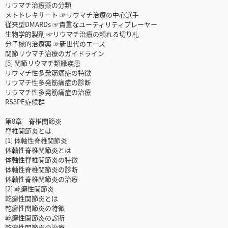
リウマチ治療薬の分類
メトトレキサート ☞リウマチ治療の中心選手
従来型DMARDs ☞貴重なユーティリティプレーヤー
生物学的製剤 ☞リウマチ治療の頼れる切り札
分子標的治療薬 ☞新世代のエース
関節リウマチ治療のガイドライン
[5] 関節リウマチ類縁疾患
リウマチ性多発筋痛症の特徴
リウマチ性多発筋痛症の診断
リウマチ性多発筋痛症の治療
RS3PE症候群
第8章 脊椎関節炎
脊椎関節炎とは
[1] 体軸性脊椎関節炎
体軸性脊椎関節炎とは
体軸性脊椎関節炎の特徴
体軸性脊椎関節炎の診断
体軸性脊椎関節炎の治療
[2] 乾癬性関節炎
乾癬性関節炎とは
乾癬性関節炎の特徴
乾癬性関節炎の診断
乾癬性関節炎の治療