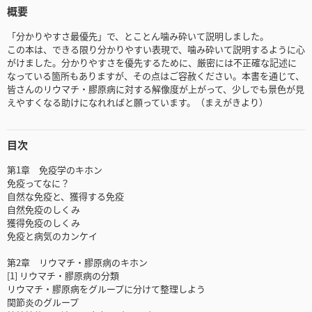
概要
「分かりやすさ最優先」で、とことん噛み砕いて説明しました。
この本は、できる限り分かりやすい表現で、噛み砕いて説明するように心
がけました。分かりやすさを優先するために、厳密には不正確な記述に
なっている箇所もありますが、その点はご容赦ください。本書を通じて、
皆さんのリウマチ・膠原病に対する解像度が上がって、少しでも景色が見
えやすくなる助けになれればと願っています。（まえがきより）
目次
第1章 免疫学のキホン
免疫ってなに？
自然な免疫と、獲得する免疫
自然免疫のしくみ
獲得免疫のしくみ
免疫と病気のカンケイ
第2章 リウマチ・膠原病のキホン
[1] リウマチ・膠原病の分類
リウマチ・膠原病をグループに分けて整理しよう
関節炎のグループ