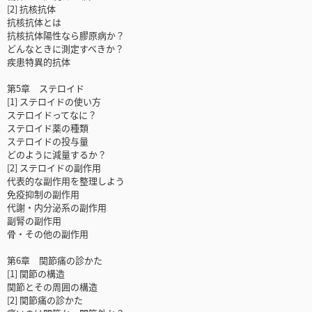
[2] 抗核抗体
抗核抗体とは
抗核抗体陽性なら膠原病か？
どんなときに測定すべきか？
疾患特異的抗体
第5章 ステロイド
[1] ステロイドの使い方
ステロイドってなに？
ステロイド薬の種類
ステロイドの投与量
どのように減量するか？
[2] ステロイドの副作用
代表的な副作用を整理しよう
免疫抑制の副作用
代謝・内分泌系の副作用
副腎の副作用
骨・その他の副作用
第6章 関節痛の診かた
[1] 関節の構造
関節とその周囲の構造
[2] 関節痛の診かた