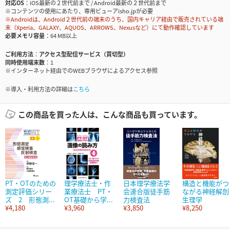
対応OS
iOS最新の２世代前まで / Android最新の２世代前まで
※コンテンツの使用にあたり、専用ビューアisho.jpが必要
※Androidは、Android２世代前の端末のうち、国内キャリア経由で販売されている端
末（Xperia、GALAXY、AQUOS、ARROWS、Nexusなど）にて動作確認しています
必要メモリ容量
64 MB以上
ご利用方法
アクセス型配信サービス（買切型）
同時使用端末数
1
※インターネット経由でのWEBブラウザによるアクセス参照
※導入・利用方法の詳細は
こちら
この商品を買った人は、こんな商品も買っています。
PT・OTのための
理学療法士・作
日本理学療法学
構造と機能がつ
測定評価シリー
業療法士 PT・
会連合版徒手筋
ながる神経解剖
ズ 2 形態測...
OT基礎から学...
力検査法
生理学
¥4,180
¥3,960
¥3,850
¥8,250