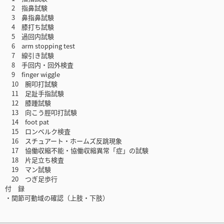
2 指鼻試験
3 鼻指鼻試験
4 膝打ち試験
5 過回内試験
6 arm stopping test
7 線引き試験
8 手回内・回外検査
9 finger wiggle
10 腕叩打試験
11 足趾手指試験
12 膝踵試験
13 向こう脛叩打試験
14 foot pat
15 ロンベルク検査
16 スチュアート・ホームズ反跳現象
17 協働収縮不能・協働収縮異常「症」の試験
18 片足立ち検査
19 マン試験
20 つぎ足歩行
付 録
・関節可動域の確認（上肢・下肢）