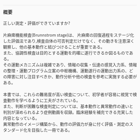
概要
正しい測定・評価ができていますか?
片麻痺機能検査(Brunnstrom stage)は、 片麻痺の回復過程をステージ化
した評価法であり,検査自体の可否判定だけでなく、その動きを注意深く
観察し、他の基本動作と結びつけることが重要である。
また、協調性検査は目的とする運動を的確に遂行できるか図るものであ
る。
その運動メカニズムは複雑であり、情報の収集・伝達の感覚入力系、情報
の整理・運動プログラム立案の中枢機構、運動遂行の運動出力系の、ど
の障害に対し注目すべきか、動作分析や他の検査を参考に実施する必要が
ある。
本書では、これらの難易度が高い検査について、初学者が容易に視覚で検
査動作を学べるように工夫がされている。
また、判断が困難な検査判定については、基本動作と異常動作の違いと
判別が深められるよう症例動画を収録。臨床経験を補完できる充実した
内容となっている。
異常動作のイメージ構築から、動作の評価力が身に付く評価・測定のス
タンダード化を目指した一冊である。