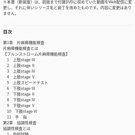
※本書（新装版）は、前版まで付属DVDに収めていた動画をWeb配信に変
更し、それに伴いシリーズ名と装丁を改めたものです。内容に変更はあり
ません。
目次
第1章 片麻痺機能検査
片麻痺機能検査とは
【ブルンストローム片麻痺機能検査】
1 上肢stage Ⅲ
2 上肢stage Ⅱ
3 上肢stage Ⅳ
4 上肢stage Ⅴ
5 上肢スピードテスト
6 下肢stage Ⅲ
7 下肢stage Ⅱ
8 下肢stage Ⅳ
9 下肢stage Ⅴ
10 下肢stage Ⅵ
11 手 指
第2章 協調性検査
協調性検査とは
1 指指試験