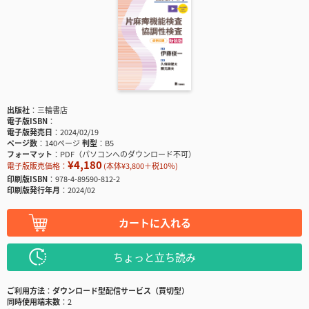
出版社
三輪書店
電子版ISBN
電子版発売日
2024/02/19
ページ数
140ページ
判型
B5
フォーマット
PDF（パソコンへのダウンロード不可）
¥4,180
電子版販売価格：
(本体¥3,800＋税10％)
印刷版ISBN
978-4-89590-812-2
印刷版発行年月
2024/02
カートに入れる
ちょっと立ち読み
ご利用方法
ダウンロード型配信サービス（買切型）
同時使用端末数
2