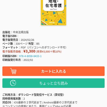
出版社
中央法規出版
電子版ISBN
電子版発売日
2024/02/26
ページ数
330ページ
判型
B5
フォーマット
PDF（パソコンへのダウンロード不可）
¥3,300
電子版販売価格：
(本体¥3,000＋税10％)
印刷版ISBN
978-4-8058-8433-1
印刷版発行年月
2022/02
カートに入れる
ちょっと立ち読み
ご利用方法
ダウンロード型配信サービス（買切型）
同時使用端末数
2
対応OS
iOS最新の２世代前まで / Android最新の２世代前まで
※コンテンツの使用にあたり、専用ビューアisho.jpが必要