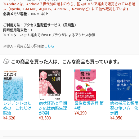
※Androidは、Android２世代前の端末のうち、国内キャリア経由で販売されている端
末（Xperia、GALAXY、AQUOS、ARROWS、Nexusなど）にて動作確認しています
必要メモリ容量
106 MB以上
ご利用方法
アクセス型配信サービス（買切型）
同時使用端末数
1
※インターネット経由でのWEBブラウザによるアクセス参照
※導入・利用方法の詳細は
こちら
この商品を買った人は、こんな商品も買っています。
レジデントのた
病状経過と早期
母性看護過程 第
病棟指示と頻用
めの これだけ
対応は病態生理
4版
薬の使い方 決
輸液
が9割
¥4,290
定版
¥4,620
¥3,300
¥4,950