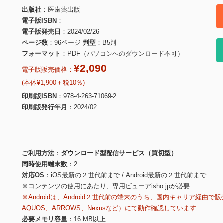
出版社
医歯薬出版
電子版ISBN
電子版発売日
2024/02/26
ページ数
96ページ
判型
B5判
フォーマット
PDF（パソコンへのダウンロード不可）
¥2,090
電子版販売価格：
(本体¥1,900＋税10％)
印刷版ISBN
978-4-263-71069-2
印刷版発行年月
2024/02
ご利用方法
ダウンロード型配信サービス（買切型）
同時使用端末数
2
対応OS
iOS最新の２世代前まで / Android最新の２世代前まで
※コンテンツの使用にあたり、専用ビューアisho.jpが必要
※Androidは、Android２世代前の端末のうち、国内キャリア経由で販
AQUOS、ARROWS、Nexusなど）にて動作確認しています
必要メモリ容量
16 MB以上