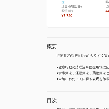
療
岡
じ
塩尻 俊明(監修)
¥4
医学書院
¥5,720
概要
行動変容の理論をわかりやすく実
●健康行動の諸理論を医療現場に
●食事療法，運動療法，薬物療法
●全編にわたって内容や表現を徹
目次