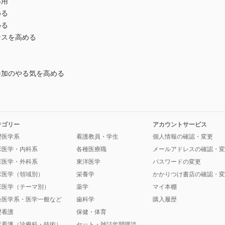
応用
める
める
ンスを高める
参加のやる気を高める
テゴリー
アカウントサービス
礎医学系
看護教員・学生
個人情報の確認・変更
床医学・内科系
各種医療職
メールアドレスの確認・変
床医学・外科系
東洋医学
パスワードの変更
床医学（領域別）
栄養学
かかりつけ書店の確認・変
床医学（テーマ別）
薬学
マイ本棚
会医学系・医学一般など
歯科学
購入履歴
礎看護
保健・体育
床看護（診療科・技術）
セット・雑誌年間購読