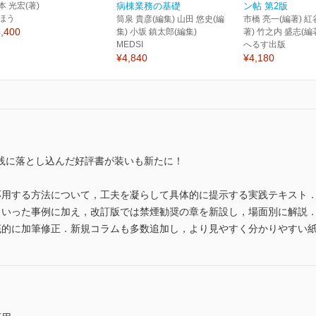
本 光宏(著)
病棟業務の基礎
ン帖 第2版
ほう
筒泉 貴彦(編集) 山田 悠史(編
市橋 亮一(編著) 紅
,400
集) 小坂 鎮太郎(編集)
著) 竹之内 盛志(編
MEDSI
へるす出版
¥4,840
¥4,180
践に落とし込んだ好評書が装いも新たに！
応用する方法について，工夫を凝らして具体的に提示する実践テキスト
といった事例に加え，改訂版では禁煙勧奨の章を新設し，場面別に解説
底的に加筆修正．新規コラムも多数追加し，より見やすく分かりやすい