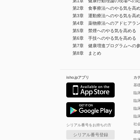
第1章 健康行動理論の現場への
第2章 食事療法へのやる気を高
第3章 運動療法へのやる気を高
第4章 薬物療法へのアドヒアラ
第5章 禁煙へのやる気を高める
第6章 手技へのやる気を高める
第7章 健康増進プログラムへの
第8章 まとめ
isho.jpアプリ
カ
基
臨
臨
臨
臨
社
シリアル番号をお持ちの方
基
シリアル番号登録
臨