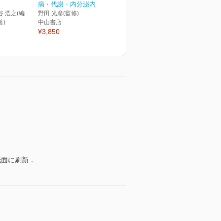
病・代謝・内分泌内科ポ...
谷 浩之(編
野田 光彦(監修)
著)
中山書店
¥3,850
．
．
紙面に刷新．