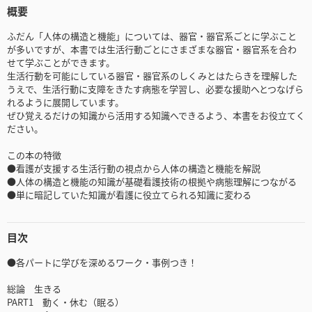
概要
ふだん「人体の構造と機能」については、器官・器官系ごとに学ぶこと
が多いですが、本書では生活行動ごとにさまざまな器官・器官系を合わ
せて学ぶことができます。
生活行動を可能にしている器官・器官系のしくみとはたらきを理解した
うえで、生活行動に支障をきたす病態を学習し、必要な援助へとつなげら
れるように展開しています。
ぜひ覚えるだけの知識から活用する知識へできるよう、本書をお役立てく
ださい。
この本の特徴
●看護が支援する生活行動の視点から人体の構造と機能を解説
●人体の構造と機能の知識が基礎看護技術の根拠や病態理解につながる
●単に暗記していた知識が看護に役立てられる知識に変わる
目次
●各パートに学びを深めるワーク・事例つき！
総論 生きる
PART1 動く・休む（眠る）