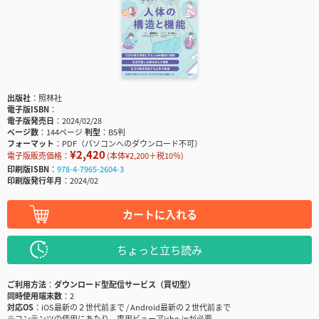
出版社
照林社
電子版ISBN
電子版発売日
2024/02/28
ページ数
144ページ
判型
B5判
フォーマット
PDF（パソコンへのダウンロード不可）
¥2,420
電子版販売価格：
(本体¥2,200＋税10％)
印刷版ISBN
978-4-7965-2604-3
印刷版発行年月
2024/02
カートに入れる
ちょっと立ち読み
ご利用方法
ダウンロード型配信サービス（買切型）
同時使用端末数
2
対応OS
iOS最新の２世代前まで / Android最新の２世代前まで
※コンテンツの使用にあたり、専用ビューアisho.jpが必要