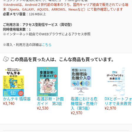
※Androidは、Android２世代前の端末のうち、国内キャリア経由で販売されている端
末（Xperia、GALAXY、AQUOS、ARROWS、Nexusなど）にて動作確認しています
必要メモリ容量
126 MB以上
ご利用方法
アクセス型配信サービス（買切型）
同時使用端末数
1
※インターネット経由でのWEBブラウザによるアクセス参照
※導入・利用方法の詳細は
こちら
この商品を買った人は、こんな商品も買っています。
かんテキ 循環器
看護診断・計画
看護における危
DXとポートフ
¥3,740
ガイド 第2版
機理論・危機介
リオで未来教育
¥2,530
入（第5版）
¥2,970
¥2,970