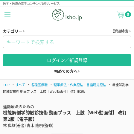
医学・医療の電子コンテンツ配信サービス
0
カテゴリー
詳細検索
ログイン／新規登録
初めての方へ
TOP
すべて
各種医療職
理学療法・作業療法・言語聴覚療法
機能解剖学
的触診技術 動画プラス 上肢［Web動画付］ 改訂第2版
運動療法のための
機能解剖学的触診技術 動画プラス 上肢［Web動画付］ 改訂
第2版【電子版】
林 典雄(著者) 青木 隆明(監修)