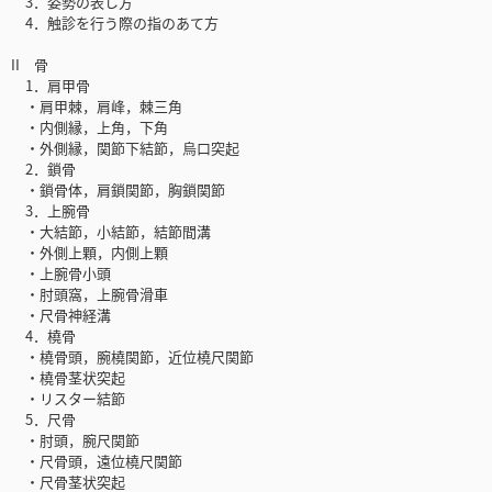
3．姿勢の表し方
4．触診を行う際の指のあて方
II 骨
1．肩甲骨
・肩甲棘，肩峰，棘三角
・内側縁，上角，下角
・外側縁，関節下結節，烏口突起
2．鎖骨
・鎖骨体，肩鎖関節，胸鎖関節
3．上腕骨
・大結節，小結節，結節間溝
・外側上顆，内側上顆
・上腕骨小頭
・肘頭窩，上腕骨滑車
・尺骨神経溝
4．橈骨
・橈骨頭，腕橈関節，近位橈尺関節
・橈骨茎状突起
・リスター結節
5．尺骨
・肘頭，腕尺関節
・尺骨頭，遠位橈尺関節
・尺骨茎状突起