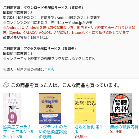
ご利用方法
ダウンロード型配信サービス（買切型）
同時使用端末数
3
対応OS
iOS最新の２世代前まで / Android最新の２世代前まで
※コンテンツの使用にあたり、専用ビューアisho.jpが必要
※Androidは、Android２世代前の端末のうち、国内キャリア経由で販売されている端
末（Xperia、GALAXY、AQUOS、ARROWS、Nexusなど）にて動作確認しています
必要メモリ容量
180 MB以上
ご利用方法
アクセス型配信サービス（買切型）
同時使用端末数
1
※インターネット経由でのWEBブラウザによるアクセス参照
※導入・利用方法の詳細は
こちら
この商品を買った人は、こんな商品も買っています。
感染症プラチナ
レジデントのた
妊娠と授乳 第4
無敵の腎臓内科
マニュアル Ver.9
めの感染症診療
版
¥5,940
2025-2026
の鉄則
¥9,900