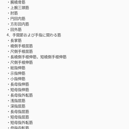
・腕橈骨筋
・上腕三頭筋
・肘筋
・円回内筋
・方形回内筋
・回外筋
4．手関節および手指に関わる筋
・長掌筋
・橈側手根屈筋
・尺側手根屈筋
・長橈側手根伸筋，短橈側手根伸筋
・尺側手根伸筋
・総指伸筋
・示指伸筋
・小指伸筋
・長母指伸筋
・短母指伸筋
・長母指外転筋
・浅指屈筋
・深指屈筋
・長母指屈筋
・短母指屈筋
・短母指外転筋
・母指内転筋