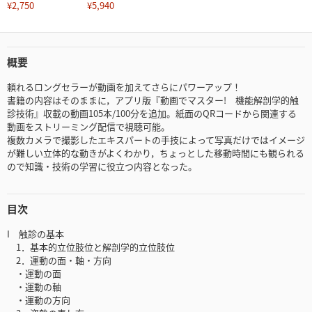
¥2,750
¥5,940
概要
頼れるロングセラーが動画を加えてさらにパワーアップ！
書籍の内容はそのままに，アプリ版『動画でマスター! 機能解剖学的触
診技術』収載の動画105本/100分を追加。紙面のQRコードから関連する
動画をストリーミング配信で視聴可能。
複数カメラで撮影したエキスパートの手技によって写真だけではイメージ
が難しい立体的な動きがよくわかり，ちょっとした移動時間にも観られる
ので知識・技術の学習に役立つ内容となった。
目次
I 触診の基本
1．基本的立位肢位と解剖学的立位肢位
2．運動の面・軸・方向
・運動の面
・運動の軸
・運動の方向