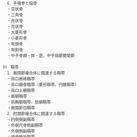
6．手根骨と指骨
・豆状骨
・三角骨
・舟状骨
・月状骨
・大菱形骨
・小菱形骨
・有頭骨
・有鉤骨
・中手骨頭・体・底，中手指節間関節
III 靱帯
1．肩関節複合体に関連する靱帯
・烏口肩峰靱帯
・烏口鎖骨靱帯（菱形靱帯，円錐靱帯）
・烏口上腕靱帯
・肩鎖靱帯
・前胸鎖靱帯，肋鎖靱帯
・肩関節包靱帯
2．肘関節複合体に関連する靱帯
・内側側副靱帯
・外側尺骨側副靱帯
・外側側副靱帯
・橈骨輪状靱帯