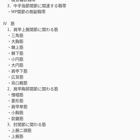
3．中手指節関節に関連する靱帯
・MP関節の側副靱帯
IV 筋
1．肩甲上腕関節に関わる筋
・三角筋
・大胸筋
・棘上筋
・棘下筋
・小円筋
・大円筋
・肩甲下筋
・広背筋
・烏口腕筋
2．肩甲胸郭関節に関わる筋
・僧帽筋
・菱形筋
・肩甲挙筋
・小胸筋
・前鋸筋
3．肘関節に関わる筋
・上腕二頭筋
・上腕筋