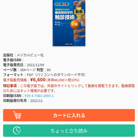
出版社
メジカルビュー社
電子版ISBN
電子版発売日
2022/12/09
ページ数
384ページ
判型
B5
フォーマット
PDF（パソコンへのダウンロード不可）
¥6,600
電子版販売価格：
(本体¥6,000＋税10％)
特記事項
この電子版では，外部のサイトとリンクして動画を閲覧できます。動画閲覧
のためにはネット環境が必要です。
印刷版ISBN
978-4-7583-2093-1
印刷版発行年月
2022/12
カートに入れる
ちょっと立ち読み