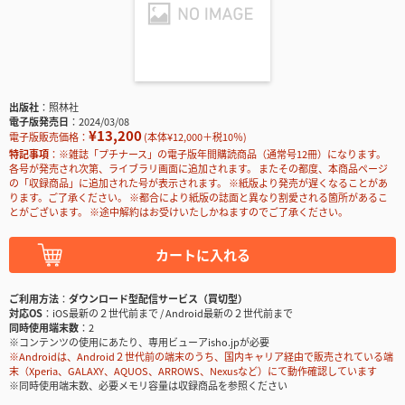
出版社
照林社
電子版発売日
2024/03/08
¥13,200
電子版販売価格：
(本体¥12,000＋税10％)
特記事項
※雑誌「プチナース」の電子版年間購読商品（通常号12冊）になります。
各号が発売され次第、ライブラリ画面に追加されます。 またその都度、本商品ページ
の「収録商品」に追加された号が表示されます。 ※紙版より発売が遅くなることがあ
ります。ご了承ください。 ※都合により紙版の誌面と異なり割愛される箇所があるこ
とがございます。 ※途中解約はお受けいたしかねますのでご了承ください。
カートに入れる
ご利用方法
ダウンロード型配信サービス（買切型）
対応OS
iOS最新の２世代前まで / Android最新の２世代前まで
同時使用端末数
2
※コンテンツの使用にあたり、専用ビューアisho.jpが必要
※Androidは、Android２世代前の端末のうち、国内キャリア経由で販売されている端
末（Xperia、GALAXY、AQUOS、ARROWS、Nexusなど）にて動作確認しています
※同時使用端末数、必要メモリ容量は収録商品を参照ください