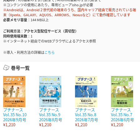
※コンテンツの使用にあたり、専用ビューアisho.jpが必要
※Androidは、Android２世代前の端末のうち、国内キャリア経由で販売されている端
末（Xperia、GALAXY、AQUOS、ARROWS、Nexusなど）にて動作確認しています
必要メモリ容量
144 MB以上
ご利用方法
アクセス型配信サービス（買切型）
同時使用端末数
1
※インターネット経由でのWEBブラウザによるアクセス参照
※導入・利用方法の詳細は
こちら
巻号一覧
プチナース
プチナース
プチナース
プチナース
Vol.35 No.10
Vol.35 No.9
Vol.35 No.8
Vol.35 No.7
2026年9月号
2026年8月号
2026年7月号
2026年6月号
¥1,210
¥1,210
¥1,210
¥1,210