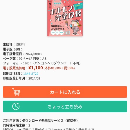
出版社
照林社
電子版ISBN
電子版発売日
2024/08/08
ページ数
92ページ
判型
AB
フォーマット
PDF（パソコンへのダウンロード不可）
¥1,100
電子版販売価格：
(本体¥1,000＋税10％)
印刷版ISSN
1344-8722
印刷版発行年月
2024/08
カートに入れる
ちょっと立ち読み
ご利用方法
ダウンロード型配信サービス（買切型）
同時使用端末数
2
対応OS
iOS最新の２世代前まで / Android最新の２世代前まで