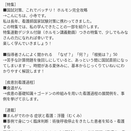
［特集］
■国試対策、これでバッチリ！ ホルモン完全攻略
→こんにちは、小寺です。
私は長年、看護師国家試験対策に携わってきました。
この特集では、私の学んできたことの一部を紹介します。
特集連動デジタル付録（ホルモン講義動画）つきの特集で、少しでもみな
さんの力になれれば幸いです。
楽しく学んでいきましょう！
■指導者さんによく聞かれる 「なぜ？」「何？」「根拠は？」50
→苦手な計算問題を後回しにしていると、あっという間に国試直前になっ
てしまいます…。時間がある夏休みに、基本からじっくりていねいにわ
かりやすく解説します！
［疾患別看護過程］
■食道がん
→疾患の基礎知識＋ゴードンの枠組みを用いた看護過程の展開例を、事
例を挙げて示します。
［連載］
■まんがでわかる 症状と看護：浮腫（むくみ）
■事例で身につく臨床判断：術後呼吸停止をきたした患者を知る・看護
する