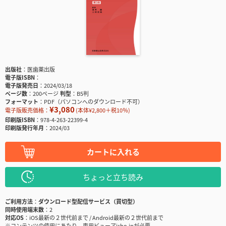
出版社
医歯薬出版
電子版ISBN
電子版発売日
2024/03/18
ページ数
200ページ
判型
B5判
フォーマット
PDF（パソコンへのダウンロード不可）
¥3,080
電子版販売価格：
(本体¥2,800＋税10％)
印刷版ISBN
978-4-263-22399-4
印刷版発行年月
2024/03
カートに入れる
ちょっと立ち読み
ご利用方法
ダウンロード型配信サービス（買切型）
同時使用端末数
2
対応OS
iOS最新の２世代前まで / Android最新の２世代前まで
※コンテンツの使用にあたり、専用ビューアisho.jpが必要