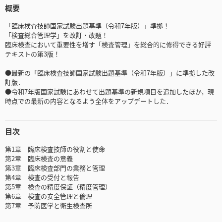
概要
「臨床検査技師国家試験出題基準（令和7年版）」準拠！
「検査総合管理学」を改訂・改題！
臨床検査において重要性を増す「検査管理」を総合的に修得できる好評
テキストの第3版！
●最新の「臨床検査技師国家試験出題基準（令和7年版）」に準拠した改
訂版．
●令和7年版国家試験にあわせて出題基準の新規項目を追加したほか，現
時点での最新の内容となるよう全体をアップデートした．
目次
第1章 臨床検査技師の役割と使命
第2章 臨床検査の意義
第3章 臨床検査部門の業務と管理
第4章 検査の受付と報告
第5章 検査の精度保証（精度管理）
第6章 検査の安全管理と倫理
第7章 予防医学と衛生検査所