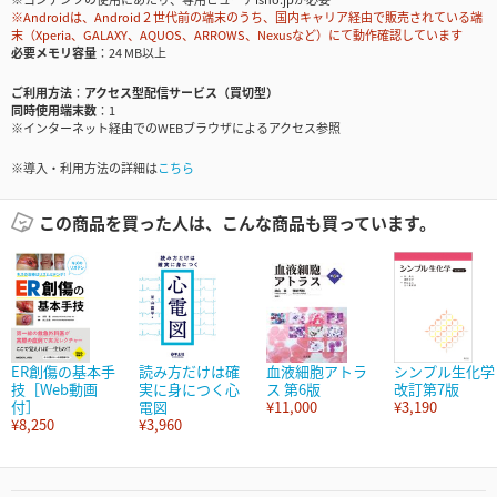
※Androidは、Android２世代前の端末のうち、国内キャリア経由で販売されている端
末（Xperia、GALAXY、AQUOS、ARROWS、Nexusなど）にて動作確認しています
必要メモリ容量
24 MB以上
ご利用方法
アクセス型配信サービス（買切型）
同時使用端末数
1
※インターネット経由でのWEBブラウザによるアクセス参照
※導入・利用方法の詳細は
こちら
この商品を買った人は、こんな商品も買っています。
ER創傷の基本手
読み方だけは確
血液細胞アトラ
シンプル生化学
技［Web動画
実に身につく心
ス 第6版
改訂第7版
付］
電図
¥11,000
¥3,190
¥8,250
¥3,960