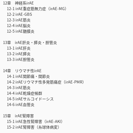
12章 神経系irAE
12-1 irAE重症筋無力症（irAE-MG）
12-2 irAE-GBS
12-3 irAE筋炎
12-4 irAE脳炎
12-5 irAE髄膜炎
13章 irAE肝炎・膵炎・胆管炎
13-1 irAE肝炎
13-2 irAE膵炎
13-3 irAE胆管炎
14章 リウマチ性irAE
14-1 irAE関節痛・関節炎
14-2 irAEリウマチ性多発筋痛症（irAE-PMR）
14-3 irAE筋炎
14-4 irAE乾燥症候群
14-5 irAEサルコイドーシス
14-6 irAE血管炎
15章 irAE腎障害
15-1 irAE急性腎障害（irAE-AKI）
15-2 irAE腎障害（糸球体病変）