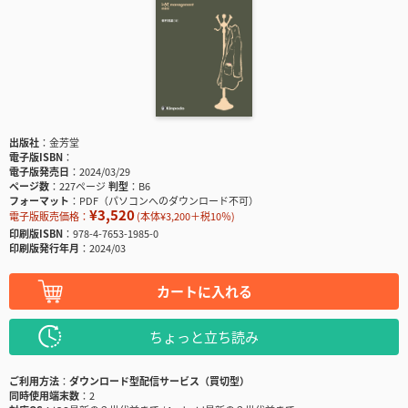
出版社
金芳堂
電子版ISBN
電子版発売日
2024/03/29
ページ数
227ページ
判型
B6
フォーマット
PDF（パソコンへのダウンロード不可）
¥3,520
電子版販売価格：
(本体¥3,200＋税10％)
印刷版ISBN
978-4-7653-1985-0
印刷版発行年月
2024/03
カートに入れる
ちょっと立ち読み
ご利用方法
ダウンロード型配信サービス（買切型）
同時使用端末数
2