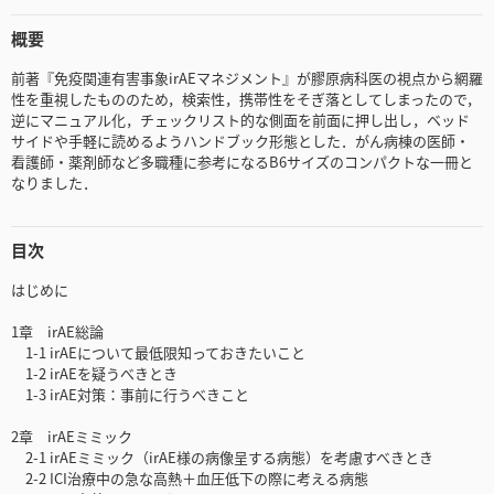
概要
前著『免疫関連有害事象irAEマネジメント』が膠原病科医の視点から網羅
性を重視したもののため，検索性，携帯性をそぎ落としてしまったので，
逆にマニュアル化，チェックリスト的な側面を前面に押し出し，ベッド
サイドや手軽に読めるようハンドブック形態とした．がん病棟の医師・
看護師・薬剤師など多職種に参考になるB6サイズのコンパクトな一冊と
なりました．
目次
はじめに
1章 irAE総論
1-1 irAEについて最低限知っておきたいこと
1-2 irAEを疑うべきとき
1-3 irAE対策：事前に行うべきこと
2章 irAEミミック
2-1 irAEミミック（irAE様の病像呈する病態）を考慮すべきとき
2-2 ICI治療中の急な高熱＋血圧低下の際に考える病態