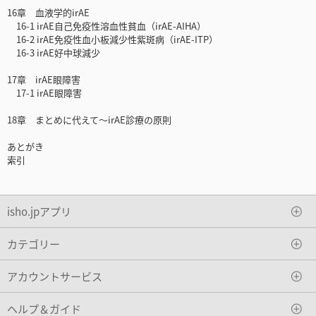
16章 血液学的irAE
16-1 irAE自己免疫性溶血性貧血（irAE-AIHA）
16-2 irAE免疫性血小板減少性紫斑病（irAE-ITP）
16-3 irAE好中球減少
17章 irAE眼障害
17-1 irAE眼障害
18章 まとめに代えて～irAE診療の原則
あとがき
索引
isho.jpアプリ
カテゴリー
アカウントサービス
ヘルプ＆ガイド