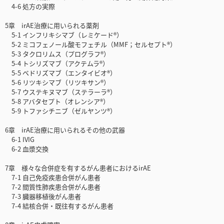
4-6 処方の実際
5章 irAE治療に用いられる薬剤
5-1 インフリキシマブ（レミケード®）
5-2 ミコフェノール酸モフェチル（MMF；セルセプト®）
5-3 タクロリムス（プログラフ®）
5-4 トシリズマブ（アクテムラ®）
5-5 ベドリズマブ（エンタイビオ®）
5-6 リツキシマブ（リツキサン®）
5-7 ウステキヌマブ（ステラーラ®）
5-8 アバタセプト（オレンシア®）
5-9 トファシチニブ（ゼルヤンツ®）
6章 irAE治療に用いられるその他の武器
6-1 IVIG
6-2 血漿交換
7章 様々な合併症を有するがん患者におけるirAE
7-1 自己免疫疾患合併がん患者
7-2 間質性肺疾患合併がん患者
7-3 臓器移植後がん患者
7-4 結核合併・既往有するがん患者