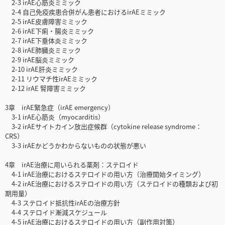
2-3 irAE心筋炎ミミック
2-4 自己免疫疾患合併がん患者におけるirAEミミック
2-5 irAE皮膚障害ミミック
2-6 irAE下痢・腸炎ミミック
2-7 irAE下垂体炎ミミック
2-8 irAE肺臓炎ミミック
2-9 irAE脳炎ミミック
2-10 irAE肝炎ミミック
2-11 リウマチ性irAEミミック
2-12 irAE 腎障害ミミック
3章 irAE緊急症（irAE emergency）
3-1 irAE心筋炎（myocarditis）
3-2 irAEサイトカイン放出症候群（cytokine release syndrome：
CRS）
3-3 irAEかどうかわからないものの状態が悪い
4章 irAE治療に用いられる薬剤：ステロイド
4-1 irAE治療におけるステロイドの用い方（治療開始タイミング）
4-2 irAE治療におけるステロイドの用い方（ステロイドの種類および初
期用量）
4-3 ステロイド抵抗性irAEの治療方針
4-4 ステロイド漸減スケジュール
4-5 irAE治療におけるステロイドの用い方（副作用対策）