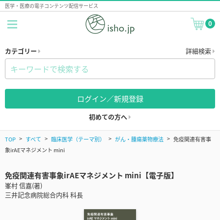
医学・医療の電子コンテンツ配信サービス
0
カテゴリー
詳細検索
ログイン／新規登録
初めての方へ
TOP
すべて
臨床医学（テーマ別）
がん・腫瘍薬物療法
免疫関連有害事
象irAEマネジメント mini
免疫関連有害事象irAEマネジメント mini【電子版】
峯村 信嘉(著)
三井記念病院総合内科 科長