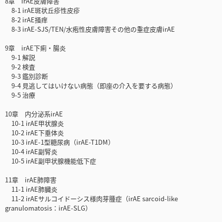
8章 irAE皮膚障害
8-1 irAE斑状丘疹性皮疹
8-2 irAE掻痒
8-3 irAE-SJS/TEN/水疱性皮膚障害その他の重症皮膚irAE
9章 irAE下痢・腸炎
9-1 解説
9-2 検査
9-3 鑑別診断
9-4 見逃してはいけない病態（即座の介入を要する病態）
9-5 治療
10章 内分泌系irAE
10-1 irAE甲状腺炎
10-2 irAE下垂体炎
10-3 irAE-1型糖尿病（irAE-T1DM）
10-4 irAE副腎炎
10-5 irAE副甲状腺機能低下症
11章 irAE肺障害
11-1 irAE肺臓炎
11-2 irAEサルコイドーシス様肉芽腫症（irAE sarcoid-like
granulomatosis：irAE-SLG）