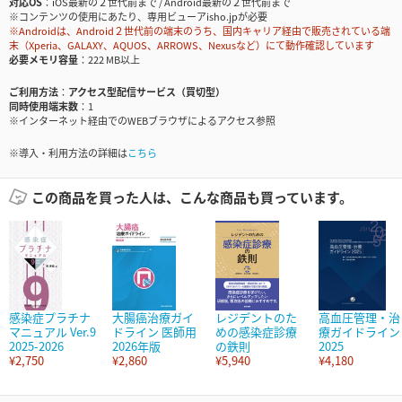
対応OS
iOS最新の２世代前まで / Android最新の２世代前まで
※コンテンツの使用にあたり、専用ビューアisho.jpが必要
※Androidは、Android２世代前の端末のうち、国内キャリア経由で販売されている端
末（Xperia、GALAXY、AQUOS、ARROWS、Nexusなど）にて動作確認しています
必要メモリ容量
222 MB以上
ご利用方法
アクセス型配信サービス（買切型）
同時使用端末数
1
※インターネット経由でのWEBブラウザによるアクセス参照
※導入・利用方法の詳細は
こちら
この商品を買った人は、こんな商品も買っています。
感染症プラチナ
大腸癌治療ガイ
レジデントのた
高血圧管理・治
マニュアル Ver.9
ドライン 医師用
めの感染症診療
療ガイドライン
2025-2026
2026年版
の鉄則
2025
¥2,750
¥2,860
¥5,940
¥4,180