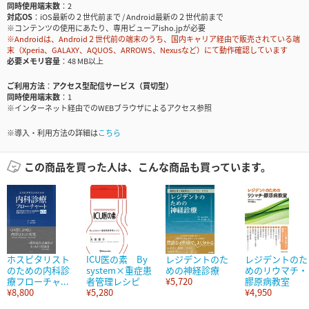
同時使用端末数
2
対応OS
iOS最新の２世代前まで / Android最新の２世代前まで
※コンテンツの使用にあたり、専用ビューアisho.jpが必要
※Androidは、Android２世代前の端末のうち、国内キャリア経由で販売されている端
末（Xperia、GALAXY、AQUOS、ARROWS、Nexusなど）にて動作確認しています
必要メモリ容量
48 MB以上
ご利用方法
アクセス型配信サービス（買切型）
同時使用端末数
1
※インターネット経由でのWEBブラウザによるアクセス参照
※導入・利用方法の詳細は
こちら
この商品を買った人は、こんな商品も買っています。
ホスピタリスト
ICU医の素 By
レジデントのた
レジデントのた
のための内科診
system×重症患
めの神経診療
めのリウマチ・
療フローチャ...
者管理レシピ
¥5,720
膠原病教室
¥8,800
¥5,280
¥4,950