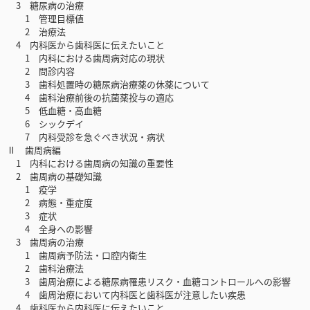
3 糖尿病の治療
1 管理目標値
2 治療法
4 内科医から歯科医に伝えたいこと
1 内科における歯周病対応の現状
2 問診内容
3 歯科処置時の糖尿病治療薬の休薬について
4 歯科治療前後の抗菌薬投与の適応
5 低血糖・高血糖
6 シックデイ
7 内科受診を急ぐべき状況・病状
Ⅱ 歯周病編
1 内科における歯周病の知識の重要性
2 歯周病の基礎知識
1 疫学
2 病態・重症度
3 症状
4 全身への影響
3 歯周病の治療
1 歯周病予防法・口腔内衛生
2 歯科治療法
3 歯周治療による糖尿病罹患リスク・血糖コントロールへの影響
4 歯周治療において内科医と歯科医が注意したい疾患
4 歯科医から内科医に伝えたいこと