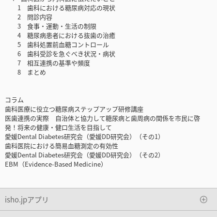
1 歯科における糖尿病対応の現状
2 問診内容
3 食事・運動・生活の制限
4 糖尿病患者における抜歯の治癒
5 歯科処置前血糖コントロール
6 歯科受診を急ぐべき状況・病状
7 相互連携の基準や頻度
8 まとめ
コラム
歯科医療に役立つ糖尿病ステップアップ研修講座
医歯連携の実際 自治体と協力して糖尿病と歯周病の関係を市民に啓
発！将来の健康・健口生活を目指して
愛媛Dental Diabetes研究会（愛媛DD研究会）（その1）
歯科医院における簡易血糖測定の有効性
愛媛Dental Diabetes研究会（愛媛DD研究会）（その2）
EBM（Evidence-Based Medicine）
isho.jpアプリ