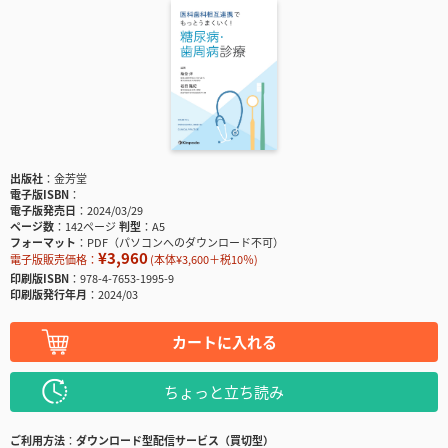
出版社
金芳堂
電子版ISBN
電子版発売日
2024/03/29
ページ数
142ページ
判型
A5
フォーマット
PDF（パソコンへのダウンロード不可）
¥3,960
電子版販売価格：
(本体¥3,600＋税10％)
印刷版ISBN
978-4-7653-1995-9
印刷版発行年月
2024/03
カートに入れる
ちょっと立ち読み
ご利用方法
ダウンロード型配信サービス（買切型）