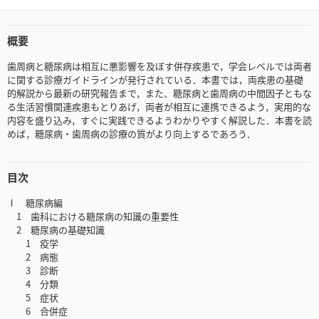
概要
歯周病と糖尿病は相互に悪影響を及ぼす併存疾患で，学会レベルでは両者
に関する診療ガイドラインが発行されている．本書では，両疾患の基礎
的解説から最新の研究報告まで，また、糖尿病と歯周病の中間因子ともな
る生活習慣関連疾患もとりあげ，両者が相互に連携できるよう，実用的な
内容を盛り込み，すぐに実践できるようわかりやすく解説した．本書を読
めば，糖尿病・歯周病の診療の質がより向上するであろう．
目次
Ⅰ 糖尿病編
1 歯科における糖尿病の知識の重要性
2 糖尿病の基礎知識
1 疫学
2 病態
3 診断
4 分類
5 症状
6 合併症