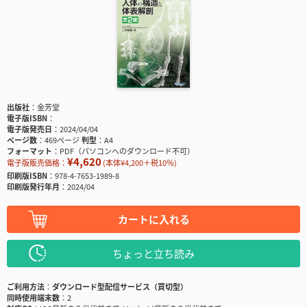
出版社
金芳堂
電子版ISBN
電子版発売日
2024/04/04
ページ数
469ページ
判型
A4
フォーマット
PDF（パソコンへのダウンロード不可）
¥4,620
電子版販売価格：
(本体¥4,200＋税10％)
印刷版ISBN
978-4-7653-1989-8
印刷版発行年月
2024/04
カートに入れる
ちょっと立ち読み
ご利用方法
ダウンロード型配信サービス（買切型）
同時使用端末数
2