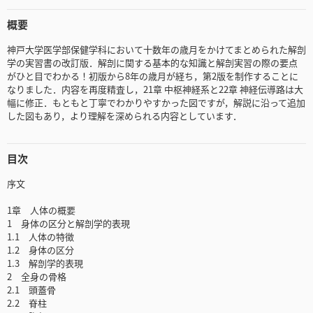
概要
神戸大学医学部保健学科において十数年の歳月をかけてまとめられた解剖
学の実習書の改訂版．解剖に関する基本的な知識と解剖実習の際の要点
がひと目でわかる！初版から8年の歳月が経ち，第2版を制作することに
なりました．内容を再度精査し，21章 中枢神経系と22章 神経伝導路は大
幅に修正．もともと丁寧でわかりやすかった図ですが，解説に沿って追加
した図もあり，より理解を深められる内容としています．
目次
序文
1章 人体の概要
1 身体の区分と解剖学的表現
1.1 人体の特徴
1.2 身体の区分
1.3 解剖学的表現
2 全身の骨格
2.1 頭蓋骨
2.2 脊柱