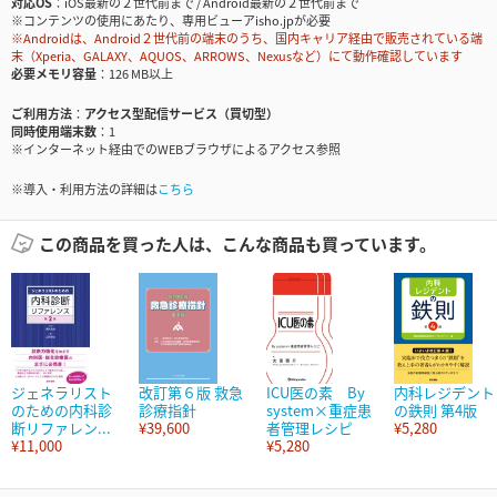
対応OS
iOS最新の２世代前まで / Android最新の２世代前まで
※コンテンツの使用にあたり、専用ビューアisho.jpが必要
※Androidは、Android２世代前の端末のうち、国内キャリア経由で販売されている端
末（Xperia、GALAXY、AQUOS、ARROWS、Nexusなど）にて動作確認しています
必要メモリ容量
126 MB以上
ご利用方法
アクセス型配信サービス（買切型）
同時使用端末数
1
※インターネット経由でのWEBブラウザによるアクセス参照
※導入・利用方法の詳細は
こちら
この商品を買った人は、こんな商品も買っています。
ジェネラリスト
改訂第６版 救急
ICU医の素 By
内科レジデント
のための内科診
診療指針
system×重症患
の鉄則 第4版
断リファレン...
¥39,600
者管理レシピ
¥5,280
¥11,000
¥5,280