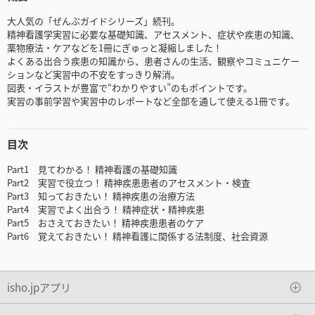
大人気の「ぜんぶガイドシリーズ」続刊。
精神看護学実習に必要な基礎知識、アセスメント、症状や疾患の知識、
薬物療法・ケアなどを1冊にぎゅっと凝縮しました！
よくある出合う疾患の知識から、患者さんの生活、観察やコミュニケー
ションなど実習中の不安をすっきり解消。
図表・イラストが豊富で“わかりやすい”のもポイントです。
実習の事前学習や実習中のレポートなど全部を通して使える1冊です。
目次
Part1 見てわかる！ 精神看護の基礎知識
Part2 実習で役立つ！ 精神疾患患者のアセスメント・検査
Part3 知っておきたい！ 精神疾患の治療方法
Part4 実習でよく出合う！ 精神症状・精神疾患
Part5 おさえておきたい！ 精神疾患患者のケア
Part6 覚えておきたい！ 精神看護に関係する法制度、社会資源
isho.jpアプリ