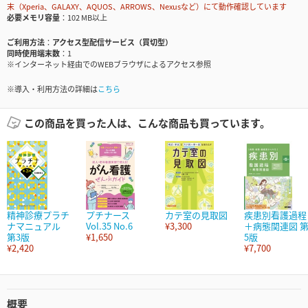
末（Xperia、GALAXY、AQUOS、ARROWS、Nexusなど）にて動作確認しています
必要メモリ容量
102 MB以上
ご利用方法
アクセス型配信サービス（買切型）
同時使用端末数
1
※インターネット経由でのWEBブラウザによるアクセス参照
※導入・利用方法の詳細は
こちら
この商品を買った人は、こんな商品も買っています。
精神診療プラチ
プチナース
カテ室の見取図
疾患別看護過程
ナマニュアル
Vol.35 No.6
¥3,300
＋病態関連図 
第3版
¥1,650
5版
¥2,420
¥7,700
概要