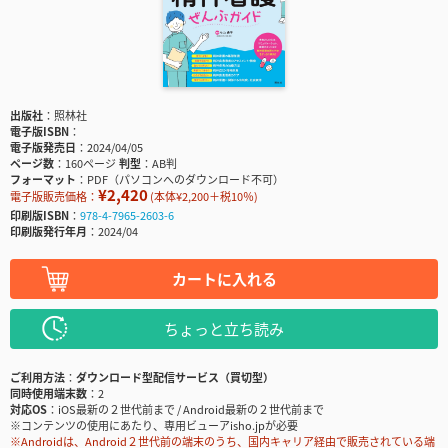
出版社
照林社
電子版ISBN
電子版発売日
2024/04/05
ページ数
160ページ
判型
AB判
フォーマット
PDF（パソコンへのダウンロード不可）
¥2,420
電子版販売価格：
(本体¥2,200＋税10％)
印刷版ISBN
978-4-7965-2603-6
印刷版発行年月
2024/04
カートに入れる
ちょっと立ち読み
ご利用方法
ダウンロード型配信サービス（買切型）
同時使用端末数
2
対応OS
iOS最新の２世代前まで / Android最新の２世代前まで
※コンテンツの使用にあたり、専用ビューアisho.jpが必要
※Androidは、Android２世代前の端末のうち、国内キャリア経由で販売されている端