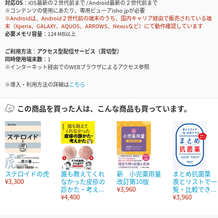
対応OS
iOS最新の２世代前まで / Android最新の２世代前まで
※コンテンツの使用にあたり、専用ビューアisho.jpが必要
※Androidは、Android２世代前の端末のうち、国内キャリア経由で販売されている端
末（Xperia、GALAXY、AQUOS、ARROWS、Nexusなど）にて動作確認しています
必要メモリ容量
124 MB以上
ご利用方法
アクセス型配信サービス（買切型）
同時使用端末数
1
※インターネット経由でのWEBブラウザによるアクセス参照
※導入・利用方法の詳細は
こちら
この商品を買った人は、こんな商品も買っています。
ステロイドの虎
誰も教えてくれ
新 小児薬用量
まとめ抗菌薬
¥3,300
なかった皮疹の
改訂第10版
表とリストで一
診かた・考え...
¥3,960
覧・比較でき...
¥4,400
¥3,960