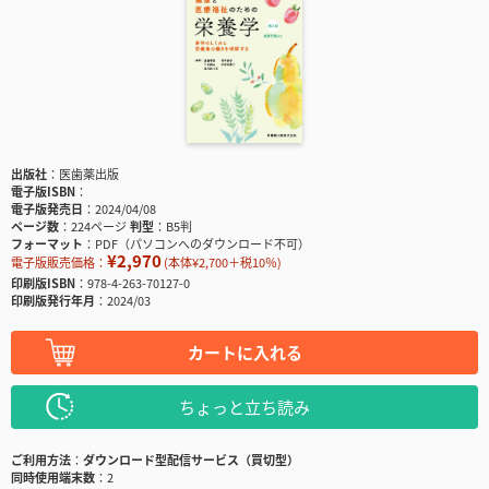
出版社
医歯薬出版
電子版ISBN
電子版発売日
2024/04/08
ページ数
224ページ
判型
B5判
フォーマット
PDF（パソコンへのダウンロード不可）
¥2,970
電子版販売価格：
(本体¥2,700＋税10％)
印刷版ISBN
978-4-263-70127-0
印刷版発行年月
2024/03
カートに入れる
ちょっと立ち読み
ご利用方法
ダウンロード型配信サービス（買切型）
同時使用端末数
2