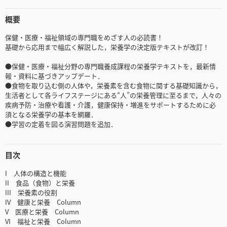
概要
保健・医療・福祉領域の専門職をめざす人の必読書！
基礎から応用まで幅広く解説した，栄養学の決定版テキストが改訂！
●保健・医療・福祉分野の専門職養成課程の栄養学テキストを，最新情
報・資料に基づきアップデート．
●食物を取り込む側の人体や，栄養素を含む食物に関する基礎知識から，
生活者として各ライフステージにある“人”の栄養管理に至るまで，人々の
疾病予防・治療や看護・介護，健康保持・増進をサポートするために必
須となる栄養学の基本を網羅．
●学習の定着を図る演習問題を追加．
目次
I 人体の構造と機能
II 食品（食物）と栄養
III 栄養素の役割
IV 健康と栄養 Column
V 医療と栄養 Column
VI 福祉と栄養 Column