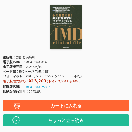
出版社
診断と治療社
電子版ISBN
978-4-7878-8146-5
電子版発売日
2024/04/10
ページ数
560ページ
判型
B5
フォーマット
PDF（パソコンへのダウンロード不可）
¥13,200
電子版販売価格：
(本体¥12,000＋税10％)
印刷版ISBN
978-4-7878-2588-9
印刷版発行年月
2023/03
カートに入れる
ちょっと立ち読み