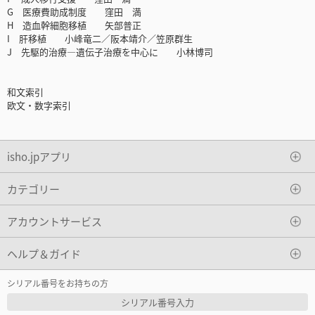
G 医療費助成制度 窪田 満
H 造血幹細胞移植 矢部普正
I 肝移植 小峰竜二／阪本靖介／笠原群生
J 先駆的治療―遺伝子治療を中心に 小林博司
和文索引
欧文・数字索引
isho.jpアプリ
カテゴリー
アカウントサービス
ヘルプ＆ガイド
シリアル番号をお持ちの方
シリアル番号入力