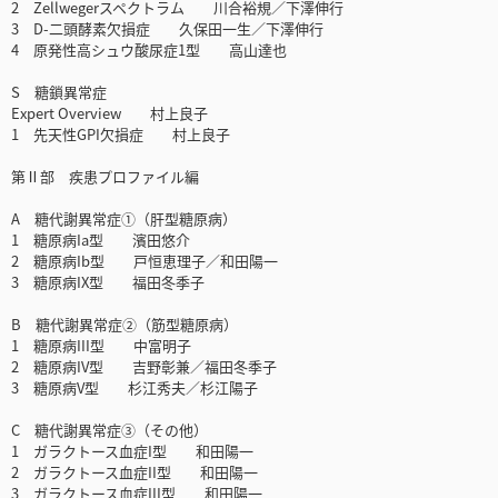
2 Zellwegerスペクトラム 川合裕規／下澤伸行
3 D-二頭酵素欠損症 久保田一生／下澤伸行
4 原発性高シュウ酸尿症1型 高山達也
S 糖鎖異常症
Expert Overview 村上良子
1 先天性GPI欠損症 村上良子
第Ⅱ部 疾患プロファイル編
A 糖代謝異常症①（肝型糖原病）
1 糖原病Ia型 濱田悠介
2 糖原病Ib型 戸恒恵理子／和田陽一
3 糖原病IX型 福田冬季子
B 糖代謝異常症②（筋型糖原病）
1 糖原病III型 中富明子
2 糖原病IV型 吉野彰兼／福田冬季子
3 糖原病V型 杉江秀夫／杉江陽子
C 糖代謝異常症③（その他）
1 ガラクトース血症I型 和田陽一
2 ガラクトース血症II型 和田陽一
3 ガラクトース血症III型 和田陽一