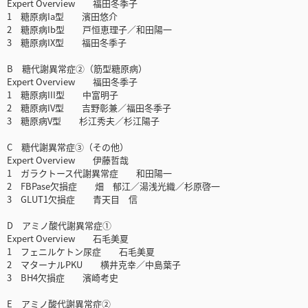
Expert Overview 福田冬季子
1 糖原病Ia型 濱田悠介
2 糖原病Ib型 戸恒恵理子／和田陽一
3 糖原病IX型 福田冬季子
B 糖代謝異常症②（筋型糖原病）
Expert Overview 福田冬季子
1 糖原病III型 中富明子
2 糖原病IV型 吉野彰兼／福田冬季子
3 糖原病V型 杉江秀夫／杉江陽子
C 糖代謝異常症③（その他）
Expert Overview 伊藤哲哉
1 ガラクトース代謝異常症 和田陽一
2 FBPase欠損症 畑 郁江／湯浅光織／杉原啓一
3 GLUT1欠損症 青天目 信
D アミノ酸代謝異常症①
Expert Overview 石毛美夏
1 フェニルケトン尿症 石毛美夏
2 マターナルPKU 横井克幸／中島葉子
3 BH4欠損症 濱崎考史
E アミノ酸代謝異常症②