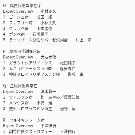
O 脂質代謝異常症②
Expert Overview 小林正久
1 ゴーシェ病 成田 綾
2 ファブリー病 小林正久
3 クラッベ病 山本達也
4 ポンペ病 石垣景子
5 ライソゾーム酸性リパーゼ欠損症 村上 潤
P 糖蛋白代謝異常症
Expert Overview 大友孝信
1 ガラクトシアリドーシス 松田純子
2 ムコリピドーシスII/III型 近藤秀仁
3 神経セロイドリポフスチン症 衞藤 薫
Q 金属代謝異常症
Expert Overview 清水教一
1 ウィルソン病 乾 あやの／藤澤知雄
2 メンケス病 小沢 浩
3 無セルロプラスミン血症 河野 智
R ペルオキシソーム病
Expert Overview 下澤伸行
1 副腎白質ジストロフィー 下澤伸行