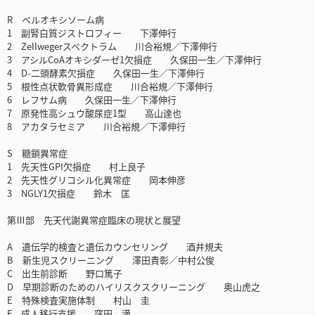
R ペルオキシソーム病
1 副腎白質ジストロフィー 下澤伸行
2 Zellwegerスペクトラム 川合裕規／下澤伸行
3 アシルCoAオキシダーゼ1欠損症 久保田一生／下澤伸行
4 D-二頭酵素欠損症 久保田一生／下澤伸行
5 根性点状軟骨異形成症 川合裕規／下澤伸行
6 レフサム病 久保田一生／下澤伸行
7 原発性高シュウ酸尿症1型 高山達也
8 アカタラセミア 川合裕規／下澤伸行
S 糖鎖異常症
1 先天性GPI欠損症 村上良子
2 先天性グリコシル化異常症 岡本伸彦
3 NGLY1欠損症 鈴木 匡
第Ⅲ部 先天代謝異常症臨床の現状と展望
A 遺伝学的検査と遺伝カウンセリング 酒井規夫
B 新生児スクリーニング 澤田貴彰／中村公俊
C 出生前診断 野口篤子
D 早期診断のためのハイリスクスクリーニング 奥山虎之
E 特殊検査実施体制 村山 圭
F 成人移行支援 窪田 満