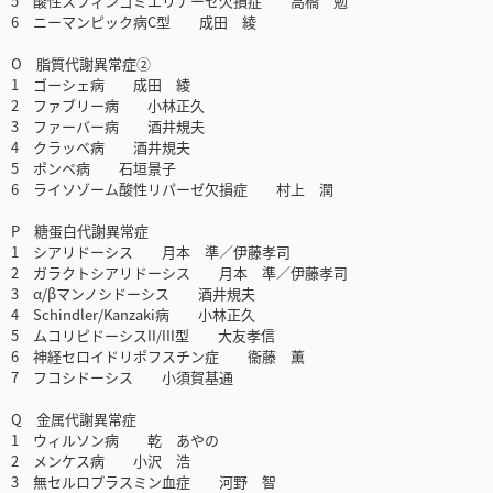
5 酸性スフィンゴミエリナーゼ欠損症 高橋 勉
6 ニーマンピック病C型 成田 綾
O 脂質代謝異常症②
1 ゴーシェ病 成田 綾
2 ファブリー病 小林正久
3 ファーバー病 酒井規夫
4 クラッベ病 酒井規夫
5 ポンペ病 石垣景子
6 ライソゾーム酸性リパーゼ欠損症 村上 潤
P 糖蛋白代謝異常症
1 シアリドーシス 月本 準／伊藤孝司
2 ガラクトシアリドーシス 月本 準／伊藤孝司
3 α/βマンノシドーシス 酒井規夫
4 Schindler/Kanzaki病 小林正久
5 ムコリピドーシスII/III型 大友孝信
6 神経セロイドリポフスチン症 衞藤 薫
7 フコシドーシス 小須賀基通
Q 金属代謝異常症
1 ウィルソン病 乾 あやの
2 メンケス病 小沢 浩
3 無セルロプラスミン血症 河野 智