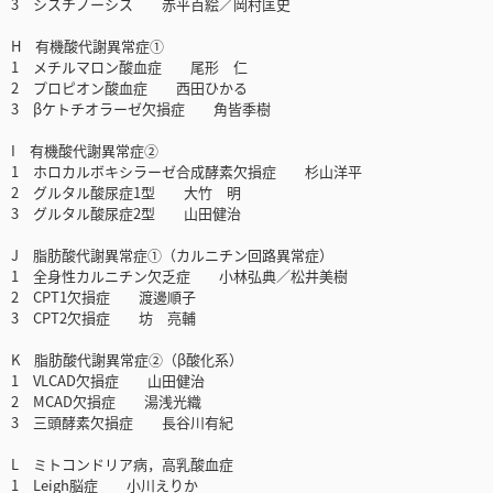
3 シスチノーシス 赤平百絵／岡村匡史
H 有機酸代謝異常症①
1 メチルマロン酸血症 尾形 仁
2 プロピオン酸血症 西田ひかる
3 βケトチオラーゼ欠損症 角皆季樹
I 有機酸代謝異常症②
1 ホロカルボキシラーゼ合成酵素欠損症 杉山洋平
2 グルタル酸尿症1型 大竹 明
3 グルタル酸尿症2型 山田健治
J 脂肪酸代謝異常症①（カルニチン回路異常症）
1 全身性カルニチン欠乏症 小林弘典／松井美樹
2 CPT1欠損症 渡邊順子
3 CPT2欠損症 坊 亮輔
K 脂肪酸代謝異常症②（β酸化系）
1 VLCAD欠損症 山田健治
2 MCAD欠損症 湯浅光織
3 三頭酵素欠損症 長谷川有紀
L ミトコンドリア病，高乳酸血症
1 Leigh脳症 小川えりか