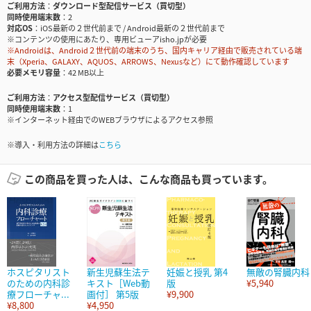
ご利用方法
ダウンロード型配信サービス（買切型）
同時使用端末数
2
対応OS
iOS最新の２世代前まで / Android最新の２世代前まで
※コンテンツの使用にあたり、専用ビューアisho.jpが必要
※Androidは、Android２世代前の端末のうち、国内キャリア経由で販売されている端
末（Xperia、GALAXY、AQUOS、ARROWS、Nexusなど）にて動作確認しています
必要メモリ容量
42 MB以上
ご利用方法
アクセス型配信サービス（買切型）
同時使用端末数
1
※インターネット経由でのWEBブラウザによるアクセス参照
※導入・利用方法の詳細は
こちら
この商品を買った人は、こんな商品も買っています。
ホスピタリスト
新生児蘇生法テ
妊娠と授乳 第4
無敵の腎臓内科
のための内科診
キスト［Web動
版
¥5,940
療フローチャ...
画付］ 第5版
¥9,900
¥8,800
¥4,950