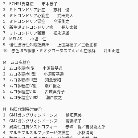
2 ECHS1異常症 市本景子
3 ミトコンドリア肝症 志村 優
4 ミトコンドリア心筋症 武田充人
5 ミトコンドリア腎症 今澤俊之
6 新生児ミトコンドリア病 長友太郎
7 ミトコンドリア難聴 松永達雄
8 MELAS 小坂 仁
9 慢性進行性外眼筋麻痺 上田菜穂子／三牧正和
10 赤色ぼろ線維・ミオクローヌスてんかん症候群 井川正道
M ムコ多糖症
1 ムコ多糖症I型 小須賀基通
2 ムコ多糖症II型 小須賀基通
3 ムコ多糖症III型 知念安紹
4 ムコ多糖症IV型 瀬戸俊之
5 ムコ多糖症VI型 古城真秀子
6 ムコ多糖症VII型 瀬戸俊之
N 脂質代謝異常症①
1 GM1ガングリオシドーシス 檜垣克美
2 GM2ガングリオシドーシス 渡邊順子
3 異染性白質ジストロフィー 赤峰 哲／吉良龍太郎
4 マルチプルスルファターゼ欠損症 小林博司