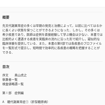
概要
先天代謝異常症の多くは早期の発見と治療によって，以前に比べてはるか
に長くよい状態を保つことができるようになった．しかし，その多くは
希少疾患であり，医師は症例を直接経験して学ぶ機会は少ない．本書では
比較的よく遭遇する疾患を実臨床の流れに沿った形で紹介し，疑似的な
臨床体験を提供している．また，本書の第II部では各疾患のプロファイル
を一覧形式で提示し，短時間で効率的に各疾患の概略を把握することが
できる．
目次
序文 奥山虎之
執筆者一覧
検査値略語一覧
第Ⅰ部 症例編
A 糖代謝異常症①（肝型糖原病）