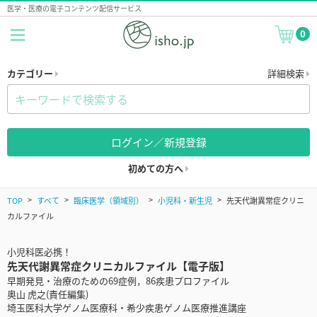
医学・医療の電子コンテンツ配信サービス
0
カテゴリー
詳細検索
ログイン／新規登録
初めての方へ
TOP
すべて
臨床医学（領域別）
小児科・新生児
先天代謝異常症クリニ
カルファイル
小児科医必携！
先天代謝異常症クリニカルファイル【電子版】
早期発見・治療のための69症例，86疾患プロファイル
奥山 虎之(責任編集)
埼玉医科大学ゲノム医療科・希少疾患ゲノム医療推進講座