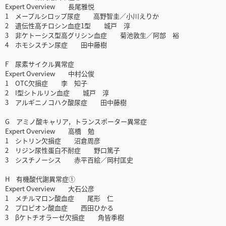
Expert Overview 長尾雅悦
1 メープルシロップ尿症 高野智圭／小川えりか
2 遺伝性高チロシン血症1型 城戸 淳
3 非ケトーシス型高グリシン血症 菊池敦生／阿部 裕
4 ホモシスチン尿症 田中藤樹
F 尿素サイクル異常症
Expert Overview 中村公俊
1 OTC欠損症 李 知子
2 I型シトルリン血症 城戸 淳
3 アルギニノコハク酸尿症 田中藤樹
G アミノ酸キャリア，トランスポーター異常症
Expert Overview 高橋 勉
1 シトリン欠損症 沼倉周彦
2 リジン尿性蛋白不耐症 野口篤子
3 シスチノーシス 赤平百絵／岡村匡史
H 有機酸代謝異常症①
Expert Overview 大石公彦
1 メチルマロン酸血症 尾形 仁
2 プロピオン酸血症 西田ひかる
3 βケトチオラーゼ欠損症 角皆季樹