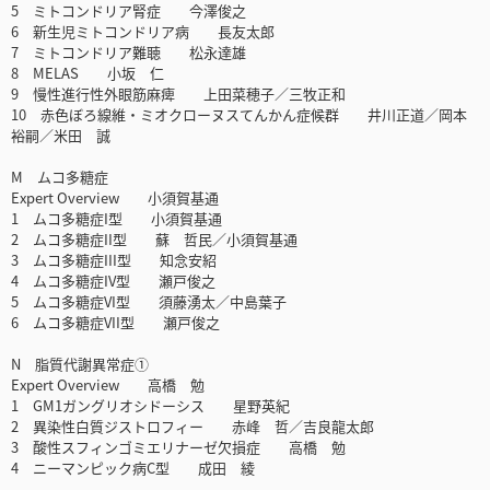
5 ミトコンドリア腎症 今澤俊之
6 新生児ミトコンドリア病 長友太郎
7 ミトコンドリア難聴 松永達雄
8 MELAS 小坂 仁
9 慢性進行性外眼筋麻痺 上田菜穂子／三牧正和
10 赤色ぼろ線維・ミオクローヌスてんかん症候群 井川正道／岡本
裕嗣／米田 誠
M ムコ多糖症
Expert Overview 小須賀基通
1 ムコ多糖症I型 小須賀基通
2 ムコ多糖症II型 蘇 哲民／小須賀基通
3 ムコ多糖症III型 知念安紹
4 ムコ多糖症IV型 瀬戸俊之
5 ムコ多糖症VI型 須藤湧太／中島葉子
6 ムコ多糖症VII型 瀬戸俊之
N 脂質代謝異常症①
Expert Overview 高橋 勉
1 GM1ガングリオシドーシス 星野英紀
2 異染性白質ジストロフィー 赤峰 哲／吉良龍太郎
3 酸性スフィンゴミエリナーゼ欠損症 高橋 勉
4 ニーマンピック病C型 成田 綾