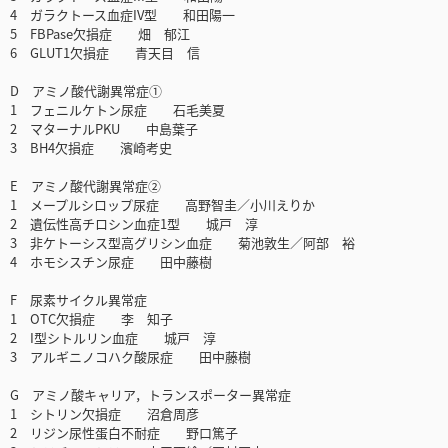
4 ガラクトース血症IV型 和田陽一
5 FBPase欠損症 畑 郁江
6 GLUT1欠損症 青天目 信
D アミノ酸代謝異常症①
1 フェニルケトン尿症 石毛美夏
2 マターナルPKU 中島葉子
3 BH4欠損症 濱崎考史
E アミノ酸代謝異常症②
1 メープルシロップ尿症 高野智圭／小川えりか
2 遺伝性高チロシン血症1型 城戸 淳
3 非ケトーシス型高グリシン血症 菊池敦生／阿部 裕
4 ホモシスチン尿症 田中藤樹
F 尿素サイクル異常症
1 OTC欠損症 李 知子
2 I型シトルリン血症 城戸 淳
3 アルギニノコハク酸尿症 田中藤樹
G アミノ酸キャリア，トランスポーター異常症
1 シトリン欠損症 沼倉周彦
2 リジン尿性蛋白不耐症 野口篤子