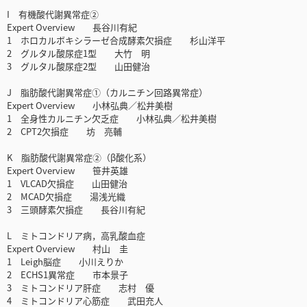
I 有機酸代謝異常症②
Expert Overview 長谷川有紀
1 ホロカルボキシラーゼ合成酵素欠損症 杉山洋平
2 グルタル酸尿症1型 大竹 明
3 グルタル酸尿症2型 山田健治
J 脂肪酸代謝異常症①（カルニチン回路異常症）
Expert Overview 小林弘典／松井美樹
1 全身性カルニチン欠乏症 小林弘典／松井美樹
2 CPT2欠損症 坊 亮輔
K 脂肪酸代謝異常症②（β酸化系）
Expert Overview 笹井英雄
1 VLCAD欠損症 山田健治
2 MCAD欠損症 湯浅光織
3 三頭酵素欠損症 長谷川有紀
L ミトコンドリア病，高乳酸血症
Expert Overview 村山 圭
1 Leigh脳症 小川えりか
2 ECHS1異常症 市本景子
3 ミトコンドリア肝症 志村 優
4 ミトコンドリア心筋症 武田充人