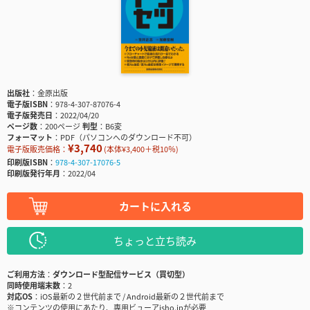
出版社
金原出版
電子版ISBN
978-4-307-87076-4
電子版発売日
2022/04/20
ページ数
200ページ
判型
B6変
フォーマット
PDF（パソコンへのダウンロード不可）
¥3,740
電子版販売価格：
(本体¥3,400＋税10％)
印刷版ISBN
978-4-307-17076-5
印刷版発行年月
2022/04
カートに入れる
ちょっと立ち読み
ご利用方法
ダウンロード型配信サービス（買切型）
同時使用端末数
2
対応OS
iOS最新の２世代前まで / Android最新の２世代前まで
※コンテンツの使用にあたり、専用ビューアisho.jpが必要