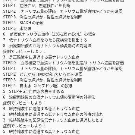
STEP 1 症候性か，無症候性かを判断
STEP 2 ナトリウム量の評価。ナトリウム量が適切かどうかを確認
STEP 3 急性の経過か，慢性の経過かを判断
STEP 4 SIADH の治療
STEP 5 水制限
6 軽度低ナトリウム血症（130-135 mEq/L）の場合
7 低ナトリウム血症をみたら尿検査を提出する
8 治療開始後の血清ナトリウム値変動時の対処法
症例でレビューしよう！
3．是正輸液中に遭遇する高ナトリウム血症
STEP 0 血液検査で血清ナトリウム値を測定/ナトリウム濃度を評価
STEP 1 ナトリウム量の評価。ナトリウム量が適切かどうかを確認
STEP 2 どこから自由水が出ているかを確認
STEP 3 急性の経過か，慢性の経過かを判断
STEP 4 自由水（5％ブドウ糖）の投与
5 STEP＋α：自由水喪失を止める
6 治療開始後の血清ナトリウム値の変動時の対処法
症例でレビューしよう！
4．維持輸液中に遭遇する低ナトリウム血症
1 維持輸液中に遭遇する低ナトリウム血症の診療の流れ
2 維持輸液中の医原性低ナトリウム血症に遭遇したとき
症例でレビューしよう！
5．維持輸液中に遭遇する高ナトリウム血症