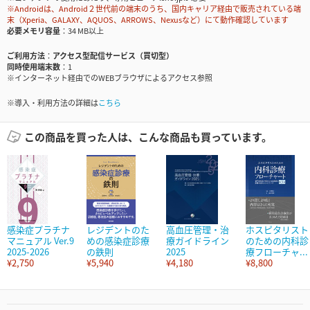
※Androidは、Android２世代前の端末のうち、国内キャリア経由で販売されている端
末（Xperia、GALAXY、AQUOS、ARROWS、Nexusなど）にて動作確認しています
必要メモリ容量
34 MB以上
ご利用方法
アクセス型配信サービス（買切型）
同時使用端末数
1
※インターネット経由でのWEBブラウザによるアクセス参照
※導入・利用方法の詳細は
こちら
この商品を買った人は、こんな商品も買っています。
感染症プラチナ
レジデントのた
高血圧管理・治
ホスピタリスト
マニュアル Ver.9
めの感染症診療
療ガイドライン
のための内科診
2025-2026
の鉄則
2025
療フローチャ...
¥2,750
¥5,940
¥4,180
¥8,800