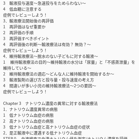
3 輸液投与速度～急速投与をためらわない～
4 低血糖に注意する
症例でレビューしよう！
3．輸液療法開始後の再評価
1 再評価はなぜ重要か
2 再評価の手順
3 再評価すべきポイント
4 再評価後の判断～輸液療法は有効？ 無効？～
症例でレビューしよう！
4．維持輸液療法～脱水のない子どもに対する輸液～
1 維持輸液療法の目的～維持輸液の水分は「尿量」と「不感蒸泄量」を
維持している～
2 維持輸液療法の適応～どんな人に維持輸液を開始するか～
3 輸液製剤の選び方と投与量・投与速度の考え方
4 間違いが多い小児の維持輸液療法～2つの要因～
症例でレビューしよう！
Chapter 3 ナトリウム濃度の異常に対する輸液療法
1．ナトリウム濃度異常の病態
1 低ナトリウム血症の病態
2 高ナトリウム血症の病態
3 低ナトリウム血症と高ナトリウム血症の症状
2．是正輸液中に遭遇する低ナトリウム血症
STEP 0 血液検査で血清ナトリウム値を測定/ナトリウム濃度を評価