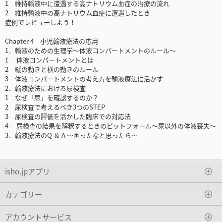
1 維持輸液中に遭遇する高ナトリウム血症の治療の流れ
2 維持輸液中の高ナトリウム血症に遭遇したとき
症例でレビューしよう！
Chapter 4 小児輸液療法の応用
1．輸液のための生理学～体液コンパートメントのルール～
1 体液コンパートメントとは
2 縦の動きと横の動きのルール
3 体液コンパートメントの考え方を輸液療法に活かす
2．輸液療法における尿検査
1 なぜ「尿」を確認するのか？
2 尿検査で考えるべき3つのSTEP
3 尿検査の評価を活かした臨床での対応法
4 尿検査の結果を解釈するときのピットフォール～尿以外の体液喪失～
3．輸液療法のQ ＆ A ～困ったなと思ったら～
isho.jpアプリ
カテゴリー
アカウントサービス