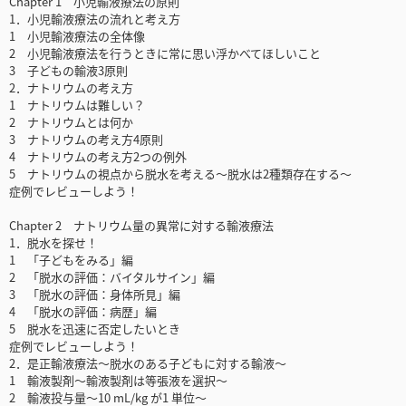
Chapter 1 小児輸液療法の原則
1．小児輸液療法の流れと考え方
1 小児輸液療法の全体像
2 小児輸液療法を行うときに常に思い浮かべてほしいこと
3 子どもの輸液3原則
2．ナトリウムの考え方
1 ナトリウムは難しい？
2 ナトリウムとは何か
3 ナトリウムの考え方4原則
4 ナトリウムの考え方2つの例外
5 ナトリウムの視点から脱水を考える～脱水は2種類存在する～
症例でレビューしよう！
Chapter 2 ナトリウム量の異常に対する輸液療法
1．脱水を探せ！
1 「子どもをみる」編
2 「脱水の評価：バイタルサイン」編
3 「脱水の評価：身体所見」編
4 「脱水の評価：病歴」編
5 脱水を迅速に否定したいとき
症例でレビューしよう！
2．是正輸液療法～脱水のある子どもに対する輸液～
1 輸液製剤～輸液製剤は等張液を選択～
2 輸液投与量～10 mL/kg が1 単位～