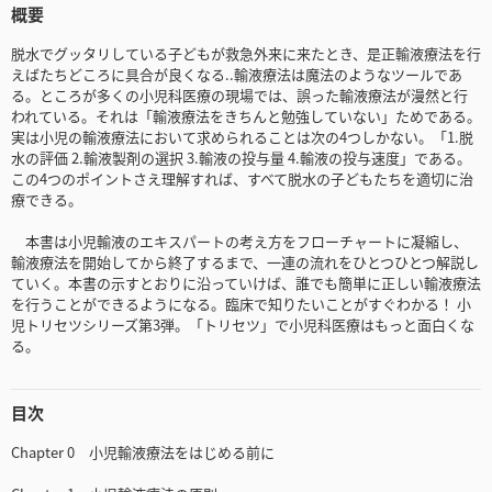
概要
脱水でグッタリしている子どもが救急外来に来たとき、是正輸液療法を行
えばたちどころに具合が良くなる..輸液療法は魔法のようなツールであ
る。ところが多くの小児科医療の現場では、誤った輸液療法が漫然と行
われている。それは「輸液療法をきちんと勉強していない」ためである。
実は小児の輸液療法において求められることは次の4つしかない。「1.脱
水の評価 2.輸液製剤の選択 3.輸液の投与量 4.輸液の投与速度」である。
この4つのポイントさえ理解すれば、すべて脱水の子どもたちを適切に治
療できる。
本書は小児輸液のエキスパートの考え方をフローチャートに凝縮し、
輸液療法を開始してから終了するまで、一連の流れをひとつひとつ解説し
ていく。本書の示すとおりに沿っていけば、誰でも簡単に正しい輸液療法
を行うことができるようになる。臨床で知りたいことがすぐわかる！ 小
児トリセツシリーズ第3弾。「トリセツ」で小児科医療はもっと面白くな
る。
目次
Chapter 0 小児輸液療法をはじめる前に