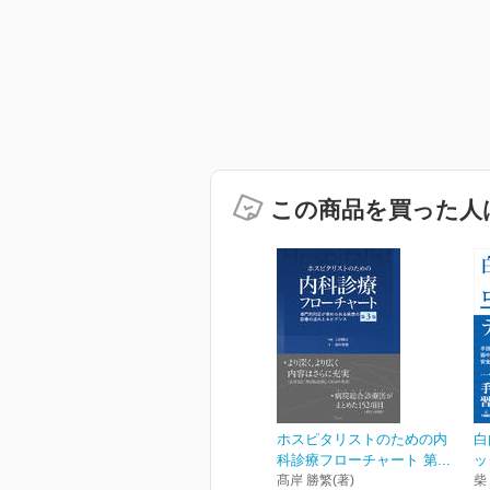
この商品を買った人
ホスピタリストのための内
白
科診療フローチャート 第...
ッ
髙岸 勝繁(著)
柴