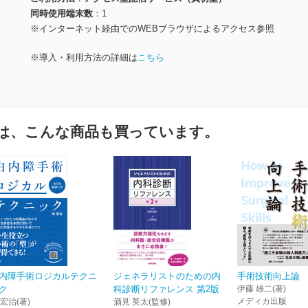
同時使用端末数
1
※インターネット経由でのWEBブラウザによるアクセス参照
※導入・利用方法の詳細は
こちら
は、こんな商品も買っています。
内障手術ロジカルテクニ
ジェネラリストのための内
手術技術向上論
ク
科診断リファレンス 第2版
伊藤 雄二(著)
メディカ出版
 宏治(著)
酒見 英太(監修)