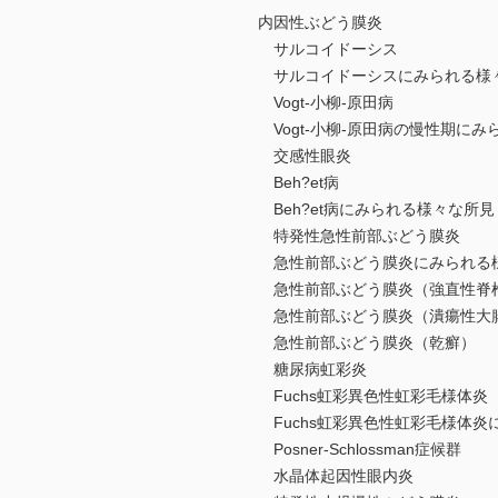
内因性ぶどう膜炎
サルコイドーシス
サルコイドーシスにみられる様
Vogt-小柳-原田病
Vogt-小柳-原田病の慢性期に
交感性眼炎
Beh?et病
Beh?et病にみられる様々な所見
特発性急性前部ぶどう膜炎
急性前部ぶどう膜炎にみられる
急性前部ぶどう膜炎（強直性脊
急性前部ぶどう膜炎（潰瘍性大
急性前部ぶどう膜炎（乾癬）
糖尿病虹彩炎
Fuchs虹彩異色性虹彩毛様体炎
Fuchs虹彩異色性虹彩毛様体炎
Posner-Schlossman症候群
水晶体起因性眼内炎