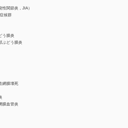
性関節炎，JIA）
）症候群
どう膜炎
部ぶどう膜炎
性網膜壊死
炎
網膜血管炎