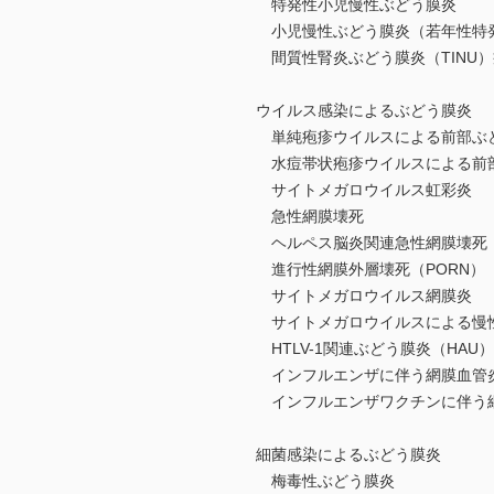
特発性小児慢性ぶどう膜炎
小児慢性ぶどう膜炎（若年性特発
間質性腎炎ぶどう膜炎（TINU
ウイルス感染によるぶどう膜炎
単純疱疹ウイルスによる前部ぶ
水痘帯状疱疹ウイルスによる前
サイトメガロウイルス虹彩炎
急性網膜壊死
ヘルペス脳炎関連急性網膜壊死
進行性網膜外層壊死（PORN）
サイトメガロウイルス網膜炎
サイトメガロウイルスによる慢
HTLV-1関連ぶどう膜炎（HAU）
インフルエンザに伴う網膜血管
インフルエンザワクチンに伴う
細菌感染によるぶどう膜炎
梅毒性ぶどう膜炎