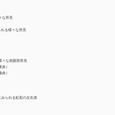
々な所見
みられる様々な所見
様々な前眼部所見
椎炎）
腸炎）
にみられる虹彩の左右差