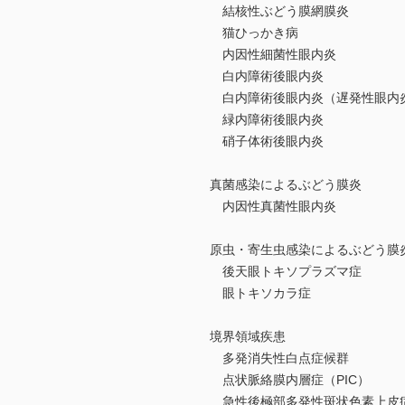
結核性ぶどう膜網膜炎
猫ひっかき病
内因性細菌性眼内炎
白内障術後眼内炎
白内障術後眼内炎（遅発性眼内
緑内障術後眼内炎
硝子体術後眼内炎
真菌感染によるぶどう膜炎
内因性真菌性眼内炎
原虫・寄生虫感染によるぶどう膜
後天眼トキソプラズマ症
眼トキソカラ症
境界領域疾患
多発消失性白点症候群
点状脈絡膜内層症（PIC）
急性後極部多発性斑状色素上皮