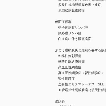
多発性後極部網膜色素上皮症
地図状網脈絡膜症
仮面症候群
硝子体網膜リンパ腫
脈絡膜リンパ腫
白血病に伴う眼底病変
ぶどう膜網膜炎と鑑別を要する疾
転移性虹彩腫瘍
転移性脈絡膜腫瘍
高血圧性網膜症
高血圧性網膜症（腎性網膜症）
腎性網膜症
全身性エリテマトーデス（SLE
血管増殖性網膜腫瘍（後天性網
強膜炎