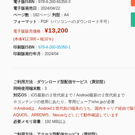
電子版ISBN
978-4-260-65350-3
電子版発売日
2024/04/22
ページ数
192ページ
判型
A4
フォーマット
PDF（パソコンへのダウンロード不可）
¥13,200
電子版販売価格：
(本体¥12,000＋税10％)
印刷版ISBN
978-4-260-05350-1
印刷版発行年月
2024/04
ご利用方法
ダウンロード型配信サービス（買切型）
同時使用端末数
3
対応OS
iOS最新の２世代前まで / Android最新の２世代前まで
※コンテンツの使用にあたり、専用ビューアisho.jpが必要
※Androidは、Android２世代前の端末のうち、国内キャリア経由で販
AQUOS、ARROWS、Nexusなど）にて動作確認しています
必要メモリ容量
192 MB以上
ご利用方法
アクセス型配信サービス（買切型）