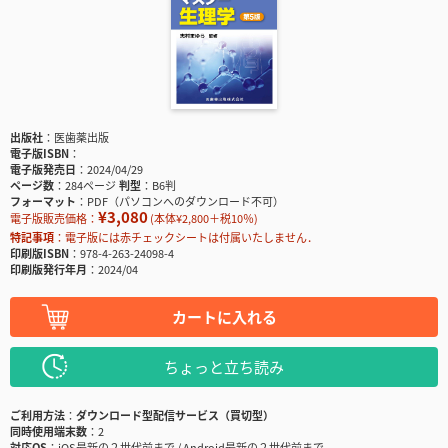
出版社
医歯薬出版
電子版ISBN
電子版発売日
2024/04/29
ページ数
284ページ
判型
B6判
フォーマット
PDF（パソコンへのダウンロード不可）
¥3,080
電子版販売価格：
(本体¥2,800＋税10％)
特記事項
電子版には赤チェックシートは付属いたしません．
印刷版ISBN
978-4-263-24098-4
印刷版発行年月
2024/04
カートに入れる
ちょっと立ち読み
ご利用方法
ダウンロード型配信サービス（買切型）
同時使用端末数
2
対応OS
iOS最新の２世代前まで / Android最新の２世代前まで