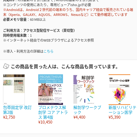
※コンテンツの使用にあたり、専用ビューアisho.jpが必要
※Androidは、Android２世代前の端末のうち、国内キャリア経由で販売されている端
末（Xperia、GALAXY、AQUOS、ARROWS、Nexusなど）にて動作確認しています
必要メモリ容量
60 MB以上
ご利用方法
アクセス型配信サービス（買切型）
同時使用端末数
1
※インターネット経由でのWEBブラウザによるアクセス参照
※導入・利用方法の詳細は
こちら
この商品を買った人は、こんな商品も買っています。
包帯固定学 改訂
プロメテウス解
解剖学ワークブ
新版リハビリテ
第2版
剖学 コア アトラ
ック
ーション医学
¥2,750
ス 第4版
¥4,400
¥5,390
¥10,450