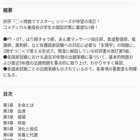
概要
好評「○×問題でマスター」シリーズが待望の改訂！
コメディカル養成校の学生の国試対策に最適な1冊！
●PT・OT，はり師きゅう師，あん摩マッサージ指圧師，柔道整復師，看
護師，薬剤師，など各種国家試験への対応に必要な「生理学」の問題に，
1問ずつ○×で答える形式で，簡潔に解説している好評書の改訂第5版．
●各国家試験における過去30年間の出題実績に基づいて，基本的問題お
よび直近5年間の出題問題を重点的に取り上げ，わかりやすく解説．
●各国家試験ごとの出題実績も示されているので，各事項の重要度も明確
になる．
目次
第1章 生命とは
第2章 血液
第3章 循環
第4章 呼吸
第5章 消化と吸収
第6章 栄養と代謝