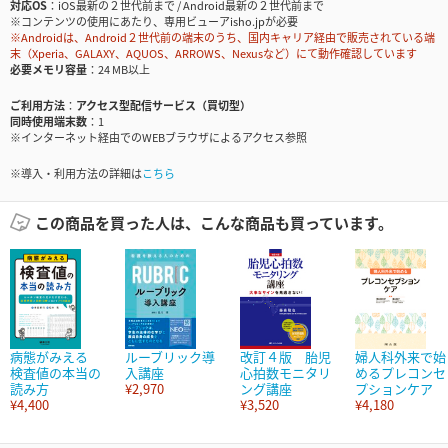
対応OS
iOS最新の２世代前まで / Android最新の２世代前まで
※コンテンツの使用にあたり、専用ビューアisho.jpが必要
※Androidは、Android２世代前の端末のうち、国内キャリア経由で販売されている端
末（Xperia、GALAXY、AQUOS、ARROWS、Nexusなど）にて動作確認しています
必要メモリ容量
24 MB以上
ご利用方法
アクセス型配信サービス（買切型）
同時使用端末数
1
※インターネット経由でのWEBブラウザによるアクセス参照
※導入・利用方法の詳細は
こちら
この商品を買った人は、こんな商品も買っています。
病態がみえる
ルーブリック導
改訂４版 胎児
婦人科外来で始
検査値の本当の
入講座
心拍数モニタリ
めるプレコンセ
読み方
¥2,970
ング講座
プションケア
¥4,400
¥3,520
¥4,180