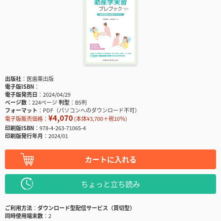
出版社
医歯薬出版
電子版ISBN
電子版発売日
2024/04/29
ページ数
224ページ
判型
B5判
フォーマット
PDF（パソコンへのダウンロード不可）
¥4,070
電子版販売価格：
(本体¥3,700＋税10％)
印刷版ISBN
978-4-263-71065-4
印刷版発行年月
2024/01
カートに入れる
ちょっと立ち読み
ご利用方法
ダウンロード型配信サービス（買切型）
同時使用端末数
2