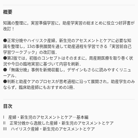
概要
知識の整理に，実習準備学習に，助産学実習の総まとめに役立つ好評書が
改訂！
●正常分娩やハイリスク産婦，新生児のアセスメントとケアに必要な知
識を整理し，13の事例展開を通して助産過程を学習できる「実習前自己
学習ワークブック」の改訂版．
●第2版では，初版のコンセプトはそのままに，周産期医療を取り巻く状
況や今日の臨地実習に基づいて内容を刷新．
●「無痛分娩」事例を新規収載し，デザインもさらに読みやすくリニュ
ーアル．
●判断と助産ケアのプロセスが思考過程に沿って展開され，助産学生のみ
ならず，臨床助産師にもおすすめの1冊．
目次
I 産婦・新生児のアセスメントとケア―基本編
II 正常分娩から逸脱した産婦・新生児のアセスメントとケア
III ハイリスク産婦・新生児のアセスメントとケア