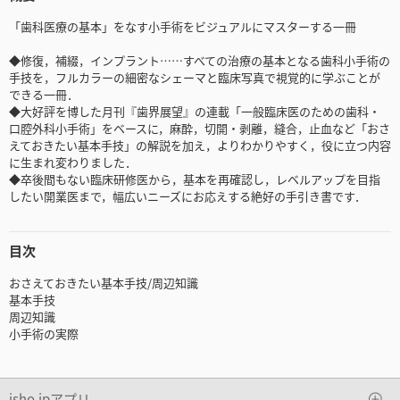
「歯科医療の基本」をなす小手術をビジュアルにマスターする一冊
◆修復，補綴，インプラント……すべての治療の基本となる歯科小手術の
手技を，フルカラーの細密なシェーマと臨床写真で視覚的に学ぶことが
できる一冊．
◆大好評を博した月刊『歯界展望』の連載「一般臨床医のための歯科・
口腔外科小手術」をベースに，麻酔，切開・剥離，縫合，止血など「おさ
えておきたい基本手技」の解説を加え，よりわかりやすく，役に立つ内容
に生まれ変わりました．
◆卒後間もない臨床研修医から，基本を再確認し，レベルアップを目指
したい開業医まで，幅広いニーズにお応えする絶好の手引き書です．
目次
おさえておきたい基本手技/周辺知識
基本手技
周辺知識
小手術の実際
isho.jpアプリ