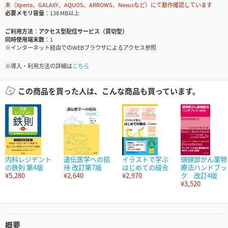
末（Xperia、GALAXY、AQUOS、ARROWS、Nexusなど）にて動作確認しています
必要メモリ容量
138 MB以上
ご利用方法
アクセス型配信サービス（買切型）
同時使用端末数
1
※インターネット経由でのWEBブラウザによるアクセス参照
※導入・利用方法の詳細は
こちら
この商品を買った人は、こんな商品も買っています。
内科レジデント
遺伝医学への招
イラストで学ぶ
頭頸部がん薬物
の鉄則 第4版
待 改訂第7版
はじめての縫合
療法ハンドブッ
¥5,280
¥2,640
¥2,970
ク 改訂4版
¥3,520
概要