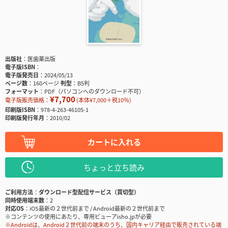
出版社
医歯薬出版
電子版ISBN
電子版発売日
2024/05/13
ページ数
160ページ
判型
B5判
フォーマット
PDF（パソコンへのダウンロード不可）
¥7,700
電子版販売価格：
(本体¥7,000＋税10％)
印刷版ISBN
978-4-263-46105-1
印刷版発行年月
2010/02
カートに入れる
ちょっと立ち読み
ご利用方法
ダウンロード型配信サービス（買切型）
同時使用端末数
2
対応OS
iOS最新の２世代前まで / Android最新の２世代前まで
※コンテンツの使用にあたり、専用ビューアisho.jpが必要
※Androidは、Android２世代前の端末のうち、国内キャリア経由で販売されている端