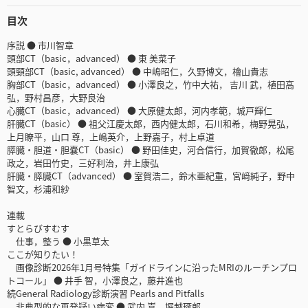
目次
序説 ● 市川智章
頭部CT（basic，advanced） ● 東 美菜子
頭頸部CT（basic, advanced） ● 中嶋昭仁，久野博文，檜山貴志
胸部CT（basic，advanced） ● 小澤良之，竹中大祐， 吉川 武，植田高
弘，野村昌彦，大野良治
心臓CT（basic，advanced） ● 大原健太郎，河内孝範，城戸輝仁
肝臓CT（basic） ● 祖父江慶太郎，西内健太郎，石川和希，梅野晃弘，
上月瞭平，山口 尊，上嶋英介，上野嘉子，村上卓道
膵臓・胆道・胆嚢CT（basic） ● 野田佳史，河合信行，加賀徹郎，松尾
政之，岩田竹史，三好利治，井上康弘
肝臓・膵臓CT（advanced） ● 室賀浩二，鈴木亜紀重，宮﨑純子，野中
智文，杉浦和紗
連載
すとらびすむす
仕事，整う ● 小黒草太
ここが知りたい！
画像診断2026年1月号特集「ガイドラインに沿ったMRIのルーチンプロ
トコール」 ● 井手 智，小澤良之，藤井進也
続General Radiology診断演習 Pearls and Pitfalls
非典型的な再発疑い病変 ● 武内 嵩，堀越琢郎