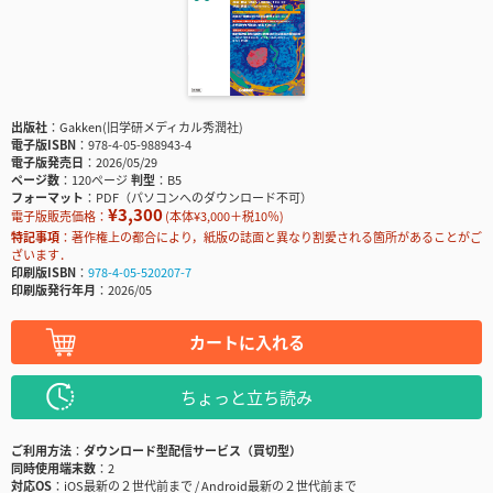
出版社
Gakken(旧学研メディカル秀潤社)
電子版ISBN
978-4-05-988943-4
電子版発売日
2026/05/29
ページ数
120ページ
判型
B5
フォーマット
PDF（パソコンへのダウンロード不可）
¥3,300
電子版販売価格：
(本体¥3,000＋税10％)
特記事項
著作権上の都合により，紙版の誌面と異なり割愛される箇所があることがご
ざいます．
印刷版ISBN
978-4-05-520207-7
印刷版発行年月
2026/05
カートに入れる
ちょっと立ち読み
ご利用方法
ダウンロード型配信サービス（買切型）
同時使用端末数
2
対応OS
iOS最新の２世代前まで / Android最新の２世代前まで