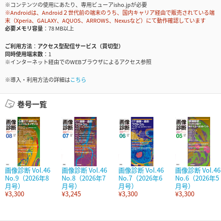
※コンテンツの使用にあたり、専用ビューアisho.jpが必要
※Androidは、Android２世代前の端末のうち、国内キャリア経由で販売されている端
末（Xperia、GALAXY、AQUOS、ARROWS、Nexusなど）にて動作確認しています
必要メモリ容量
78 MB以上
ご利用方法
アクセス型配信サービス（買切型）
同時使用端末数
1
※インターネット経由でのWEBブラウザによるアクセス参照
※導入・利用方法の詳細は
こちら
巻号一覧
画像診断 Vol.46
画像診断 Vol.46
画像診断 Vol.46
画像診断 Vol.46
No.9（2026年8
No.8（2026年7
No.7（2026年6
No.6（2026年5
月号）
月号）
月号）
月号）
¥3,300
¥3,245
¥3,300
¥3,300