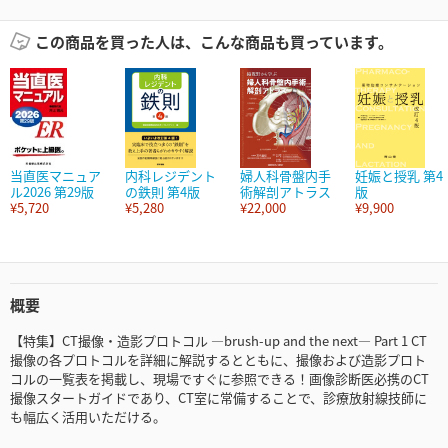
この商品を買った人は、こんな商品も買っています。
当直医マニュア
内科レジデント
婦人科骨盤内手
妊娠と授乳 第4
ル2026 第29版
の鉄則 第4版
術解剖アトラス
版
¥5,720
¥5,280
¥22,000
¥9,900
概要
【特集】CT撮像・造影プロトコル ―brush-up and the next― Part 1 CT
撮像の各プロトコルを詳細に解説するとともに、撮像および造影プロト
コルの一覧表を掲載し、現場ですぐに参照できる！画像診断医必携のCT
撮像スタートガイドであり、CT室に常備することで、診療放射線技師に
も幅広く活用いただける。