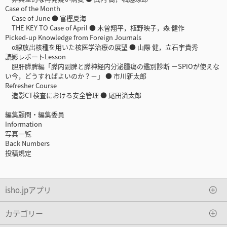
Case of the Month
Case of June ● 富樫夏海
THE KEY TO Case of April ● 木曽翔平，植野映子，森 健作
Picked-up Knowledge from Foreign Journals
α線放出核種を用いた核医学治療の展望 ● 山際 健，立石宇貴秀
読影レポートLesson
胆肝膵脾編「膵内副脾と膵神経内分泌腫瘍の鑑別診断 －SPIOが使えな
い今，どうすればよいのか？－」 ● 市川新太郎
Refresher Course
造影CT検査における安全管理 ● 尾田済太郎
編集顧問・編集委員
Information
写真一覧
Back Numbers
投稿規定
isho.jpアプリ
カテゴリー