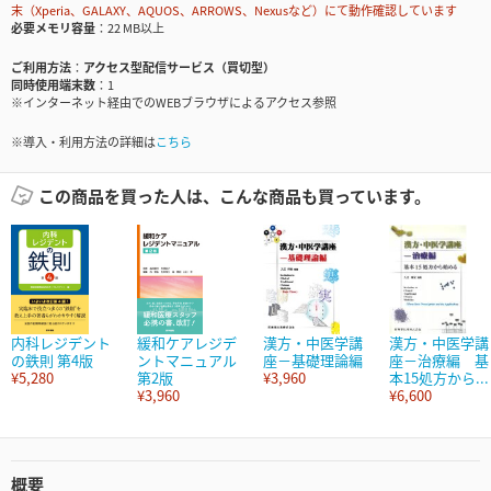
末（Xperia、GALAXY、AQUOS、ARROWS、Nexusなど）にて動作確認しています
必要メモリ容量
22 MB以上
ご利用方法
アクセス型配信サービス（買切型）
同時使用端末数
1
※インターネット経由でのWEBブラウザによるアクセス参照
※導入・利用方法の詳細は
こちら
この商品を買った人は、こんな商品も買っています。
内科レジデント
緩和ケアレジデ
漢方・中医学講
漢方・中医学講
の鉄則 第4版
ントマニュアル
座－基礎理論編
座－治療編 基
¥5,280
第2版
¥3,960
本15処方から...
¥3,960
¥6,600
概要