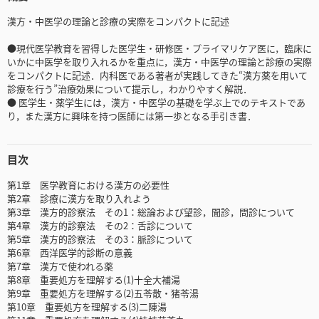
漢方・中医学の理論と診療の実際をコンパクトに記述
●現代医学教育を習得した医学生・研修医・プライマリケア医に，臨床に
いかに中医学を取り入れるかを重点に，漢方・中医学の理論と診療の実際
をコンパクトに記述．内科医である著者が実践してきた“漢方薬を用いて
診療を行う”治療効果について提示し，わかりやすく解説．
● 医学生・薬学生には，漢方・中医学の基礎を学ぶ上でのテキストであ
り，また漢方に興味を持つ医師には第一歩となる手引き書．
目次
第1章 医学教育における漢方の必要性
第2章 診療に漢方を取り入れよう
第3章 漢方的診察法 その1：総論および望診，聞診，問診について
第4章 漢方的診察法 その2：舌診について
第5章 漢方的診察法 その3：脈診について
第6章 西洋医学的診断の意義
第7章 漢方で使われる薬
第8章 重要処方を理解する(1)十全大補湯
第9章 重要処方を理解する(2)五苓散・猪苓湯
第10章 重要処方を理解する(3)二陳湯