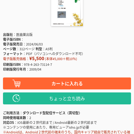
出版社
医歯薬出版
電子版ISBN
電子版発売日
2024/06/03
ページ数
312ページ
判型
A5判
フォーマット
PDF（パソコンへのダウンロード不可）
¥5,500
電子版販売価格：
(本体¥5,000＋税10％)
印刷版ISBN
978-4-263-73114-7
印刷版発行年月
2009/04
カートに入れる
ちょっと立ち読み
ご利用方法
ダウンロード型配信サービス（買切型）
同時使用端末数
2
対応OS
iOS最新の２世代前まで / Android最新の２世代前まで
※コンテンツの使用にあたり、専用ビューアisho.jpが必要
※Androidは、Android２世代前の端末のうち、国内キャリア経由で販売されている端