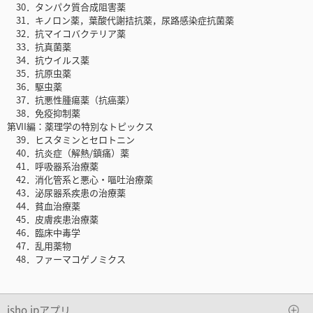
30．タンパク質合成阻害薬
31．キノロン薬，葉酸代謝拮抗薬，尿路感染症抗菌薬
32．抗マイコバクテリア薬
33．抗真菌薬
34．抗ウイルス薬
35．抗原虫薬
36．駆虫薬
37．抗悪性腫瘍薬（抗癌薬）
38．免疫抑制薬
第VII編：薬理学の特別なトピックス
39．ヒスタミンとセロトニン
40．抗炎症（解熱/鎮痛）薬
41．呼吸器系治療薬
42．消化管系と悪心・嘔吐治療薬
43．泌尿器系疾患の治療薬
44．貧血治療薬
45．皮膚疾患治療薬
46．臨床中毒学
47．乱用薬物
48．ファーマコゲノミクス
isho.jpアプリ