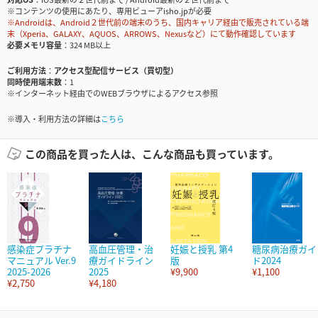
※コンテンツの使用にあたり、専用ビューアisho.jpが必要
※Androidは、Android２世代前の端末のうち、国内キャリア経由で販売されている端
末（Xperia、GALAXY、AQUOS、ARROWS、Nexusなど）にて動作確認しています
必要メモリ容量
324 MB以上
ご利用方法
アクセス型配信サービス（買切型）
同時使用端末数
1
※インターネット経由でのWEBブラウザによるアクセス参照
※導入・利用方法の詳細は
こちら
この商品を買った人は、こんな商品も買っています。
感染症プラチナ
高血圧管理・治
妊娠と授乳 第4
糖尿病治療ガイ
マニュアル Ver.9
療ガイドライン
版
ド2024
2025-2026
2025
¥9,900
¥1,100
¥2,750
¥4,180