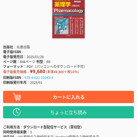
出版社
丸善出版
電子版ISBN
電子版発売日
2025/01/28
ページ数
848ページ
判型
B5
フォーマット
PDF（パソコンへのダウンロード不可）
¥9,680
電子版販売価格：
(本体¥8,800＋税10％)
印刷版ISBN
978-4-621-31043-4
印刷版発行年月
2025/01
カートに入れる
ちょっと立ち読み
ご利用方法
ダウンロード型配信サービス（買切型）
同時使用端末数
3
対応OS
iOS最新の２世代前まで / Android最新の２世代前まで