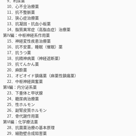
9．利尿薬
10．心不全治療薬
11．抗不整脈薬
12．狭心症治療薬
13．抗凝固・抗血小板薬
14．脂質異常症（高脂血症）治療薬
第IV編：中枢神経系作用薬
15．神経変性疾患治療薬
16．抗不安薬，睡眠（催眠）薬
17．抗うつ薬
18．抗精神病薬（神経遮断薬）
19．抗てんかん薬
20．麻酔薬
21．オピオイド鎮痛薬（麻薬性鎮痛薬）
22．中枢神経興奮薬
第V編：内分泌系薬
23．下垂体と甲状腺
24．糖尿病治療薬
25．性ホルモン
26．副腎皮質ホルモン
27．骨代謝作用薬
第VI編：化学療法薬
28．抗菌薬治療の基本原理
29．細胞壁合成阻害薬