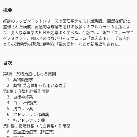
概要
好評のリッピンコットシリーズの薬理学テキスト最新版。 簡潔な解説と
整理された構成、直感的な理解を助ける数多くのフルカラーの図版によ
り、膨大な薬理学の知識を効率よく学べる。今版では、新章「ファーマコ
ゲノミクス」、臨床とのつながりを示すコラム「臨床応用」、学習内容
とその理解度の確認に便利な「章の要約」などが新規追加された。
目次
第I編：薬物治療における原則
1．薬物動態学
2．薬物-受容体相互作用と薬力学
第II編：自律神経系作用薬
3．自律神経系
4．コリン作動薬
5．抗コリン薬
6．アドレナリン作動薬
7．抗アドレナリン薬
第III編：循環器系（心血管系）作用薬
8．高血圧治療薬（降圧薬）