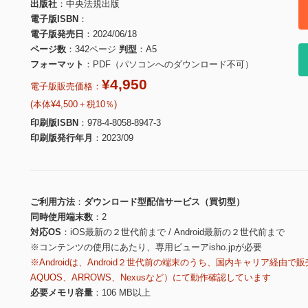
出版社
中央法規出版
電子版ISBN
電子版発売日
2024/06/18
ページ数
342ページ
判型
A5
フォーマット
PDF（パソコンへのダウンロード不可）
¥4,950
電子版販売価格：
(本体¥4,500＋税10％)
印刷版ISBN
978-4-8058-8947-3
印刷版発行年月
2023/09
ご利用方法
ダウンロード型配信サービス（買切型）
同時使用端末数
2
対応OS
iOS最新の２世代前まで / Android最新の２世代前まで
※コンテンツの使用にあたり、専用ビューアisho.jpが必要
※Androidは、Android２世代前の端末のうち、国内キャリア経由で販
AQUOS、ARROWS、Nexusなど）にて動作確認しています
必要メモリ容量
106 MB以上