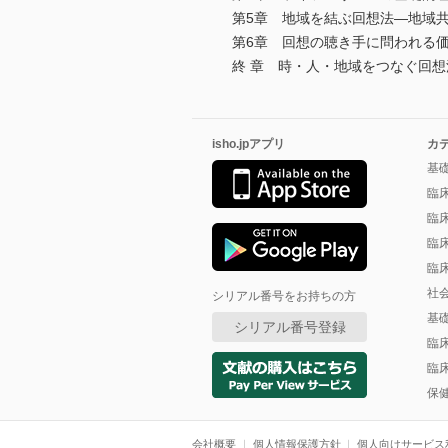
第5章 地域を結ぶ回想法―地域
第6章 回想の聴き手に問われる
終 章 時・人・地域をつなぐ回
isho.jpアプリ
カ
基
臨
臨
臨
臨
社
シリアル番号をお持ちの方
基
シリアル番号登録
臨
臨
保
会社概要
個人情報保護方針
個人向けサービス