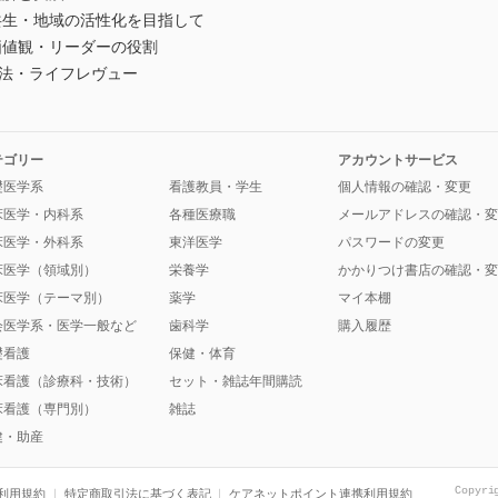
共生・地域の活性化を目指して
価値観・リーダーの役割
想法・ライフレヴュー
テゴリー
アカウントサービス
礎医学系
看護教員・学生
個人情報の確認・変更
床医学・内科系
各種医療職
メールアドレスの確認・変
床医学・外科系
東洋医学
パスワードの変更
床医学（領域別）
栄養学
かかりつけ書店の確認・変
床医学（テーマ別）
薬学
マイ本棚
会医学系・医学一般など
歯科学
購入履歴
礎看護
保健・体育
床看護（診療科・技術）
セット・雑誌年間購読
床看護（専門別）
雑誌
健・助産
Copyri
利用規約
特定商取引法に基づく表記
ケアネットポイント連携利用規約