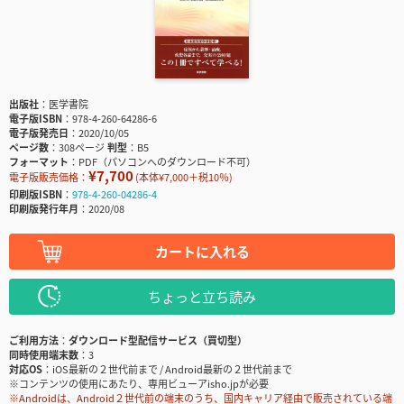
出版社
医学書院
電子版ISBN
978-4-260-64286-6
電子版発売日
2020/10/05
ページ数
308ページ
判型
B5
フォーマット
PDF（パソコンへのダウンロード不可）
¥7,700
電子版販売価格：
(本体¥7,000＋税10％)
印刷版ISBN
978-4-260-04286-4
印刷版発行年月
2020/08
カートに入れる
ちょっと立ち読み
ご利用方法
ダウンロード型配信サービス（買切型）
同時使用端末数
3
対応OS
iOS最新の２世代前まで / Android最新の２世代前まで
※コンテンツの使用にあたり、専用ビューアisho.jpが必要
※Androidは、Android２世代前の端末のうち、国内キャリア経由で販売されている端