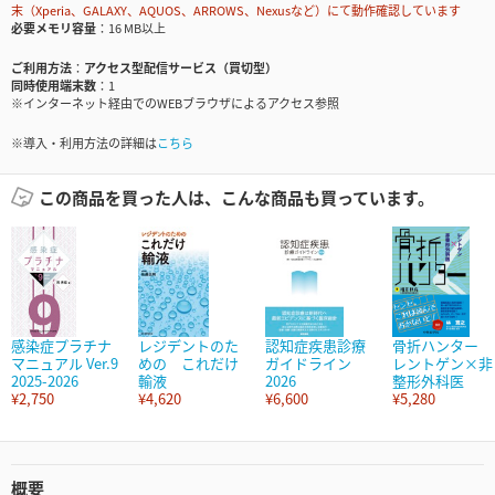
末（Xperia、GALAXY、AQUOS、ARROWS、Nexusなど）にて動作確認しています
必要メモリ容量
16 MB以上
ご利用方法
アクセス型配信サービス（買切型）
同時使用端末数
1
※インターネット経由でのWEBブラウザによるアクセス参照
※導入・利用方法の詳細は
こちら
この商品を買った人は、こんな商品も買っています。
感染症プラチナ
レジデントのた
認知症疾患診療
骨折ハンター
マニュアル Ver.9
めの これだけ
ガイドライン
レントゲン×非
2025-2026
輸液
2026
整形外科医
¥2,750
¥4,620
¥6,600
¥5,280
概要