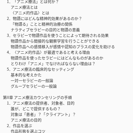
1．「アニメ療法」とは何か？
アニメ療法とは
〈アニメ的作品〉とは
2．物語にはどんな精神的効果があるのか？
「物語る」ことと精神的治療の関係
ナラティブセラピーの目的と物語の意義
3．セラピーで物語作品を使うことによって期待される効果
物語作品から間接的な観察学習を行うことができる
物語作品への感情移入が感情や認知のプラスの変化を助ける
4．〈アニメ的作品〉が最適であると考える理由
物語作品を使ったセラピーにはどんなものがあるのか
とりわけ「アニメ」でなければならない理由は？
5．アニメ療法の臨床的なセッティング
基本的な考えかた
一対一セラピーの一般論
グループセラピーの一般論
第II章 アニメ療法カウンセリングの手順
1．アニメ療法の提供者、対象者、目的
誰が、どこで提供するもの？
対象は「患者」？「クライアント」？
アニメ療法の目的
2．作品を選ぶ
作品形態を選ぶコツ