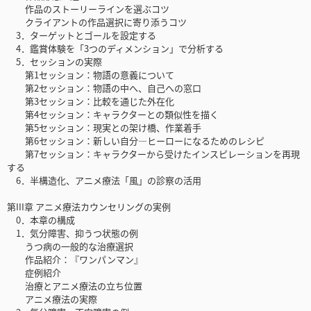
作品のストーリーラインを選ぶコツ
クライアントの作品選択に寄り添うコツ
3．ターゲットとゴールを設定する
4．鑑賞体験を「3つのディメンション」で分析する
5．セッションの実際
第1セッション：物語の意義について
第2セッション：物語の中へ、自己への窓口
第3セッション：比較を通じた外在化
第4セッション：キャラクターとの類似性を描く
第5セッション：現実との架け橋、作業着手
第6セッション：新しい自分―ヒーローになるためのレシピ
第7セッション：キャラクターから受けたインスピレーションを再現
する
6．半構造化、アニメ療法「風」の診察の活用
第III章 アニメ療法カウンセリングの実例
0．本章の構成
1．気分障害、抑うつ状態の例
うつ病の一般的な治療選択
作品紹介：『ワンパンマン』
症例紹介
治療とアニメ療法の立ち位置
アニメ療法の実際