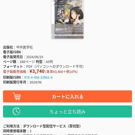
出版社
中外医学社
電子版ISBN
電子版発売日
2024/06/19
ページ数
188ページ
判型
A5判
フォーマット
PDF（パソコンへのダウンロード不可）
¥3,740
電子版販売価格：
(本体¥3,400＋税10％)
印刷版ISBN
978-4-498-22962-4
印刷版発行年月
2024/06
カートに入れる
ちょっと立ち読み
ご利用方法
ダウンロード型配信サービス（買切型）
同時使用端末数
3