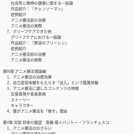
社会性と精神の健康に関する一般論
作品紹介：『チェンソーマン』
症例紹介
アニメ療法前の治療
アニメ療法の実際
7．グリーフケアできた例
グリーフケアにおける一般論
作品紹介：『葬送のフリーレン』
症例紹介
アニメ療法前の治療
アニメ療法の実際
第IV章 アニメ療法理論編
1．アニメ療法の治癒効果
2．自己変容体験をもたらす「没入」という鑑賞体験
3．アニメ療法に適したコンテンツの特徴
文章表現や音楽表現
ストーリー
キャラクター
4．僕がアニメ療法を「推す」理由
第V章 対談 将来の展望 斎藤 環×パントー・フランチェスコ
1．アニメ療法のおさらい
アニメ療法の進む2つの形