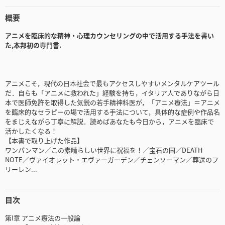
概要
アニメを臨床的な精神・心理カウンセリングの中で活用する手法を書い
た,本邦初の専門書.
アニメこそ，現代の日本社会で最もアクセスしやすいメンタルケアツール
だ．自らも「アニメに救われた」経験を持ち，イタリア人でありながら日
本で医師免許を取得した気鋭の若手精神科医が，「アニメ療法」＝アニメ
を臨床的なセラピーの場で活用する手法について，具体的な症例や作品名
をまじえながら丁寧に解説．読めばあなたも今日から，アニメを臨床で
活かしたくなる！
【本書で取り上げた作品】
ワンパンマン／この素晴らしい世界に祝福を！／宝石の国／DEATH
NOTE／ヴァイオレット・エヴァーガーデン／チェンソーマン／葬送のフ
リーレン...
目次
第I章 アニメ療法の一般論