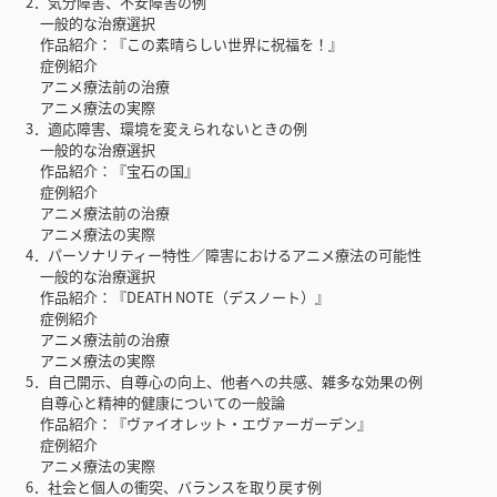
2．気分障害、不安障害の例
一般的な治療選択
作品紹介：『この素晴らしい世界に祝福を！』
症例紹介
アニメ療法前の治療
アニメ療法の実際
3．適応障害、環境を変えられないときの例
一般的な治療選択
作品紹介：『宝石の国』
症例紹介
アニメ療法前の治療
アニメ療法の実際
4．パーソナリティー特性／障害におけるアニメ療法の可能性
一般的な治療選択
作品紹介：『DEATH NOTE（デスノート）』
症例紹介
アニメ療法前の治療
アニメ療法の実際
5．自己開示、自尊心の向上、他者への共感、雑多な効果の例
自尊心と精神的健康についての一般論
作品紹介：『ヴァイオレット・エヴァーガーデン』
症例紹介
アニメ療法の実際
6．社会と個人の衝突、バランスを取り戻す例