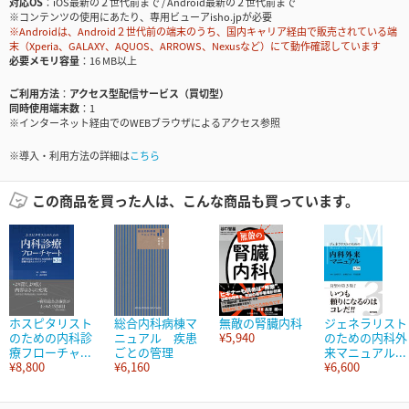
対応OS
iOS最新の２世代前まで / Android最新の２世代前まで
※コンテンツの使用にあたり、専用ビューアisho.jpが必要
※Androidは、Android２世代前の端末のうち、国内キャリア経由で販売されている端
末（Xperia、GALAXY、AQUOS、ARROWS、Nexusなど）にて動作確認しています
必要メモリ容量
16 MB以上
ご利用方法
アクセス型配信サービス（買切型）
同時使用端末数
1
※インターネット経由でのWEBブラウザによるアクセス参照
※導入・利用方法の詳細は
こちら
この商品を買った人は、こんな商品も買っています。
ホスピタリスト
総合内科病棟マ
無敵の腎臓内科
ジェネラリスト
のための内科診
ニュアル 疾患
¥5,940
のための内科外
療フローチャ...
ごとの管理
来マニュアル...
¥8,800
¥6,160
¥6,600