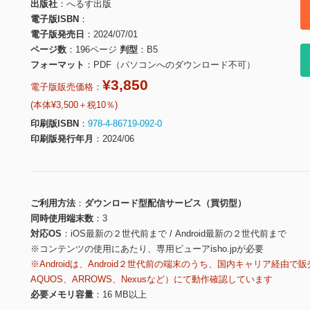
出版社
へるす出版
電子版ISBN
電子版発売日
2024/07/01
ページ数
196ページ
判型
B5
フォーマット
PDF（パソコンへのダウンロード不可）
¥3,850
電子版販売価格：
(本体¥3,500＋税10％)
印刷版ISBN
978-4-86719-092-0
印刷版発行年月
2024/06
ご利用方法
ダウンロード型配信サービス（買切型）
同時使用端末数
3
対応OS
iOS最新の２世代前まで / Android最新の２世代前まで
※コンテンツの使用にあたり、専用ビューアisho.jpが必要
※Androidは、Android２世代前の端末のうち、国内キャリア経由で販
AQUOS、ARROWS、Nexusなど）にて動作確認しています
必要メモリ容量
16 MB以上