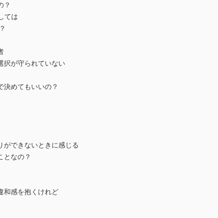
の？
しては
？
者
選択が守られていない
で決めてもいいの？
りができないときに感じる
ことなの？
違和感を抱くけれど