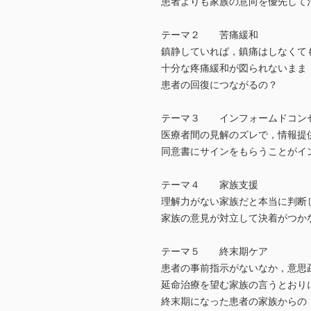
患者よりも家族の意向を優先して
テーマ２ 苦痛緩和
鎮静していれば，鎮痛はしなくて
十分な疼痛緩和が図られないまま
患者の回復につながるの？
テーマ３ インフォームドコン
医療者間の見解のズレで，情報提
同意書にサインをもらうことがイ
テーマ４ 家族支援
理解力がない家族だと本当に判断
家族の意見が対立して決着がつか
テーマ５ 終末期ケア
患者の事前指示がないなか，意思
延命治療を望む家族の言うとおり
終末期になった患者の家族からの