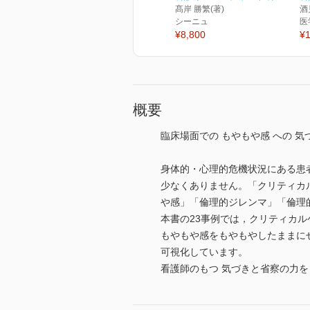
髙岸 勝繁(著)
酒
シーニュ
医
¥8,800
¥1
概要
臨床場面での もやもや感 への 気
身体的・心理的危機状況にある患
少なくありません。「クリティカ
や感」「倫理的ジレンマ」「倫理
本書の23事例では，クリティカ
もやもや感をもやもやしたままに
可視化しています。
看護師のもつ 気づきと省察の力