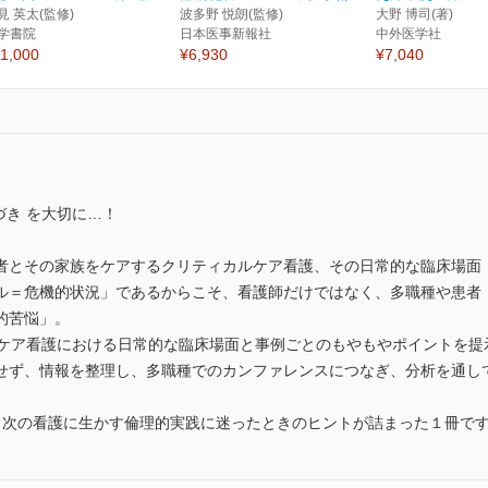
見 英太(監修)
波多野 悦朗(監修)
大野 博司(著)
学書院
日本医事新報社
中外医学社
1,000
¥6,930
¥7,040
づき を大切に…！
者とその家族をケアするクリティカルケア看護、その日常的な臨床場面
ル＝危機的状況」であるからこそ、看護師だけではなく、多職種や患者
的苦悩」。
ルケア看護における日常的な臨床場面と事例ごとのもやもやポイントを提
せず、情報を整理し、多職種でのカンファレンスにつなぎ、分析を通し
を 次の看護に生かす倫理的実践に迷ったときのヒントが詰まった１冊で