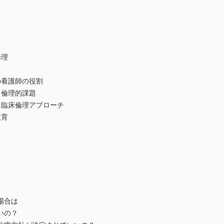
倫理
の看護師の役割
る倫理的課題
る臨床倫理アプローチ
教育
場合は
いの？