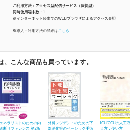
ご利用方法
アクセス型配信サービス（買切型）
同時使用端末数
1
※インターネット経由でのWEBブラウザによるアクセス参照
※導入・利用方法の詳細は
こちら
は、こんな商品も買っています。
ェネラリストのための内
外科レジデントのための下
ICU/CCUの人
診断リファレンス 第2版
部消化管のベーシック手術
え方，使い方