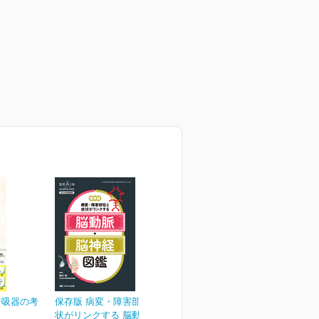
工呼吸器の考
保存版 病変・障害部位と症
状がリンクする 脳動脈・...