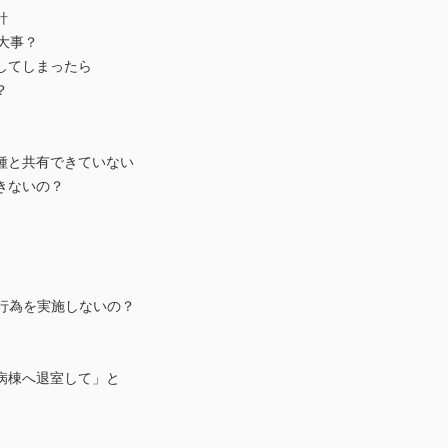
針
大事？
してしまったら
？
種と共有できていない
きないの？
な行為を実施しないの？
病棟へ退室して」と