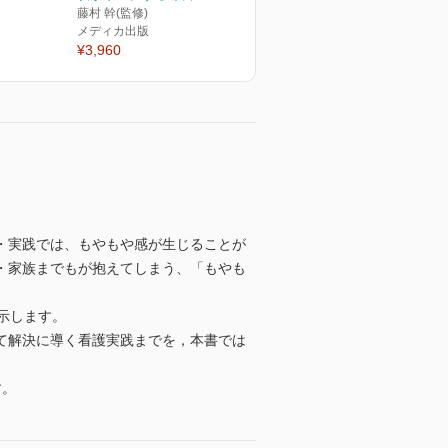
藤村 幹(監修)
メディカ出版
¥3,960
・実践では、もやもや感が生じることが
・家族までもが抱えてしまう、「もやも
示します。
て解決に導く看護実践までを，本書では
す。