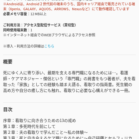
※Androidは、Android２世代前の端末のうち、国内キャリア経由で販売されている端
末（Xperia、GALAXY、AQUOS、ARROWS、Nexusなど）にて動作確認しています
必要メモリ容量
12 MB以上
ご利用方法
アクセス型配信サービス（買切型）
同時使用端末数
1
※インターネット経由でのWEBブラウザによるアクセス参照
※導入・利用方法の詳細は
こちら
概要
死にゆく人に寄り添い、最期を支える専門職になるためには…。看護
師・ケアマネジャー・僧侶という「専門職」の肩書をもつ著者が、夫を看
取った「家族」としての経験も踏まえ語る、看取りの指南書。死生観の
高め方や自分の癒し方にも触れ、看取りに必要な心構えができる一冊。
目次
序章：看取りに向き合うための13の戒め
第１章：多死時代を前にして
第２章：夫の看取りで学んだこと～私の体験～
第３章：死と向き合えるケア職になるために～自己研鑽とセルフ・リカ