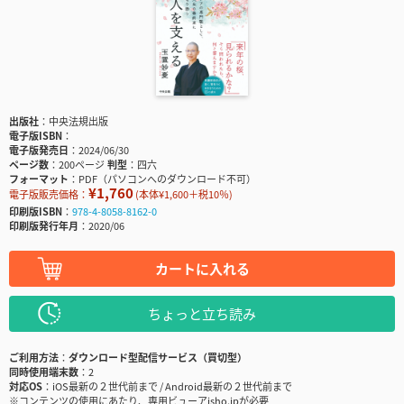
出版社
中央法規出版
電子版ISBN
電子版発売日
2024/06/30
ページ数
200ページ
判型
四六
フォーマット
PDF（パソコンへのダウンロード不可）
¥1,760
電子版販売価格：
(本体¥1,600＋税10％)
印刷版ISBN
978-4-8058-8162-0
印刷版発行年月
2020/06
カートに入れる
ちょっと立ち読み
ご利用方法
ダウンロード型配信サービス（買切型）
同時使用端末数
2
対応OS
iOS最新の２世代前まで / Android最新の２世代前まで
※コンテンツの使用にあたり、専用ビューアisho.jpが必要