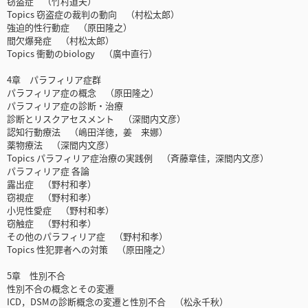
窃盗症 （竹村道夫）
Topics 窃盗症の裁判の動向 （村松太郎）
強迫的性行動症 （原田隆之）
間欠爆発症 （村松太郎）
Topics 衝動のbiology （廣中直行）
4章 パラフィリア症群
パラフィリア症の概念 （原田隆之）
パラフィリア症の診断・治療
診断とリスクアセスメント （深間内文彦）
認知行動療法 （嶋田洋徳，姜 来娜）
薬物療法 （深間内文彦）
Topics パラフィリア症治療の実践例 （斉藤章佳，深間内文彦）
パラフィリア症 各論
露出症 （野村和孝）
窃視症 （野村和孝）
小児性愛症 （野村和孝）
窃触症 （野村和孝）
その他のパラフィリア症 （野村和孝）
Topics 性犯罪者への対策 （原田隆之）
5章 性別不合
性別不合の概念とその変遷
ICD，DSMの診断概念の変遷と性別不合 （松永千秋）