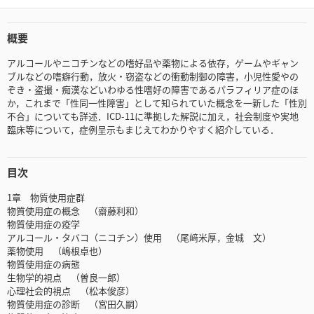
概要
アルコールやニコチンなどの嗜好品や薬物による依存，ゲームやギャン
ブルなどの嗜癖行動，放火・窃盗などの衝動制御の障害，小児性愛やの
ぞき・盗撮・痴漢などいわゆる性嗜好の障害であるパラフィリア症のほ
か，これまで「性同一性障害」として知られていた概念を一新した「性別
不合」についても詳述．ICD-11に準拠した解説に加え，社会制度や実地
臨床等について，症例呈示もまじえてわかりやすく紹介している．
目次
1章 物質使用症群
物質使用症の概念 （齋藤利和）
物質使用症の疫学
アルコール・タバコ（ニコチン）使用 （尾﨑米厚，金城 文）
薬物使用 （嶋根卓也）
物質使用症の病態
生物学的視点 （曽良一郎）
心理社会的視点 （松本俊彦）
物質使用症の診断 （宮田久嗣）