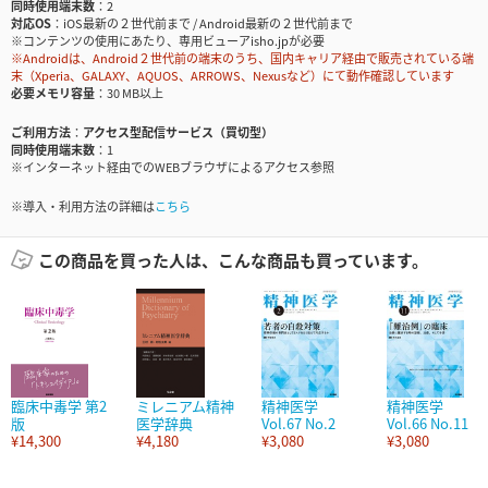
同時使用端末数
2
対応OS
iOS最新の２世代前まで / Android最新の２世代前まで
※コンテンツの使用にあたり、専用ビューアisho.jpが必要
※Androidは、Android２世代前の端末のうち、国内キャリア経由で販売されている端
末（Xperia、GALAXY、AQUOS、ARROWS、Nexusなど）にて動作確認しています
必要メモリ容量
30 MB以上
ご利用方法
アクセス型配信サービス（買切型）
同時使用端末数
1
※インターネット経由でのWEBブラウザによるアクセス参照
※導入・利用方法の詳細は
こちら
この商品を買った人は、こんな商品も買っています。
臨床中毒学 第2
ミレニアム精神
精神医学
精神医学
版
医学辞典
Vol.67 No.2
Vol.66 No.11
¥14,300
¥4,180
¥3,080
¥3,080