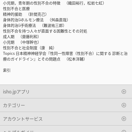
小児期，青年期の性別不合の特徴 （織田裕行，松岩七虹）
性別不合と医療
精神的援助 （針間克己）
身体的治療̶ホルモン療法 （舛森直哉）
身体的治療̶手術療法 （難波祐三郎）
性別不合を持つ人々が直面する困難性とその対処
成人期 （齋藤利和）
小児期 （中塚幹也）
性別不合と社会制度（康 純）
Topics 日本精神神経学会『性同一性障害（性別不合）に関する 診断と治
療のガイドライン』とその問題点 （松本洋輔）
索引
isho.jpアプリ
カテゴリー
アカウントサービス