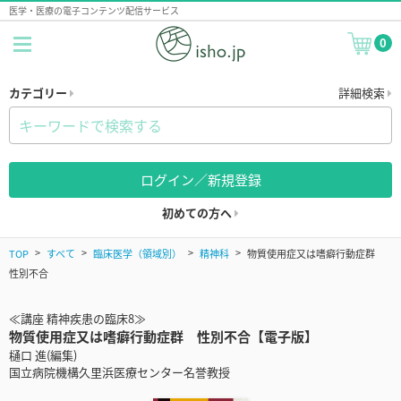
医学・医療の電子コンテンツ配信サービス
0
カテゴリー
詳細検索
ログイン／新規登録
初めての方へ
TOP
すべて
臨床医学（領域別）
精神科
物質使用症又は嗜癖行動症群
性別不合
≪講座 精神疾患の臨床8≫
物質使用症又は嗜癖行動症群 性別不合【電子版】
樋口 進(編集)
国立病院機構久里浜医療センター名誉教授