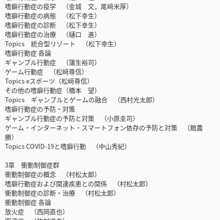
嗜癖行動症の疫学 （金城 文，尾﨑米厚）
嗜癖行動症の病態 （松下幸生）
嗜癖行動症の診断 （松下幸生）
嗜癖行動症の治療 （樋口 進）
Topics 統合型リゾート （松下幸生）
嗜癖行動症 各論
ギャンブル行動症 （蒲生裕司）
ゲーム行動症 （松﨑尊信）
Topics eスポーツ（松﨑尊信）
その他の嗜癖行動症（橋本 望）
Topics ギャンブルとゲームの融合 （西村光太郎）
嗜癖行動症の予防・対策
ギャンブル行動症の予防と対策 （小原圭司）
ゲーム・インターネット・スマートフォン依存の予防と対策 （館農
勝）
Topics COVID-19と嗜癖行動 （中山秀紀）
3章 衝動制御症群
衝動制御症の概念 （村松太郎）
嗜癖行動症および関連疾患との関係 （村松太郎）
衝動制御症の診断・治療 （村松太郎）
衝動制御症 各論
放火症 （西岡直也）