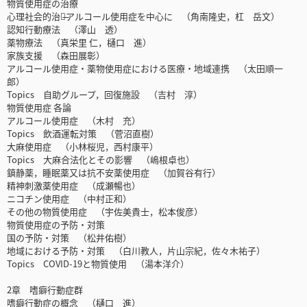
物質使用症の治療
心理社会的治療̶アルコール使用症を中心に （角南隆史，杠 岳文）
認知行動療法 （澤山 透）
薬物療法 （真栄里 仁，樋口 進）
家族支援 （森田展彰）
アルコール使用症・薬物使用症における医療・地域連携 （太田順一
郎）
Topics 自助グループ，回復施設 （吉村 淳）
物質使用症 各論
アルコール使用症 （木村 充）
Topics 飲酒運転対策 （菅沼直樹）
大麻使用症 （小林桜児，西村康平）
Topics 大麻合法化とその影響 （嶋根卓也）
鎮静薬，睡眠薬又は抗不安薬使用症 （加賀谷有行）
精神刺激薬使用症 （成瀬暢也）
ニコチン使用症 （中村正和）
その他の物質使用症 （宇佐美貴士，松本俊彦）
物質使用症の予防・対策
国の予防・対策 （松井佑樹）
地域における予防・対策 （白川教人，片山宗紀，佐々木祐子）
Topics COVID-19と物質使用 （湯本洋介）
2章 嗜癖行動症群
嗜癖行動症の概念 （樋口 進）