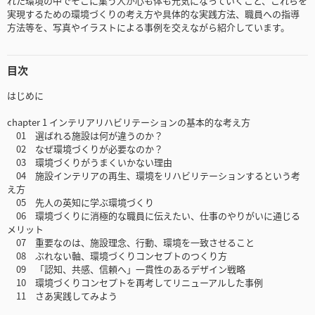
れた環境の中でそこに集う人が心も体も元気になっていくこと、これらを
実現するための環境づくりの考え方や具体的な実践方法、職員への指導
方法等を、写真やイラストによる事例を交えながら紹介しています。
目次
はじめに
chapter 1 インテリアリハビリテーションの基本的な考え方
01 選ばれる施設は何が違うのか？
02 なぜ環境づくりが必要なのか？
03 環境づくりがうまくいかない理由
04 施設インテリアの再生、環境をリハビリテーションするという考
え方
05 先人の英知に学ぶ環境づくり
06 環境づくりに消極的な職員に伝えたい、仕事のやりがいに通じる
メリット
07 重要なのは、施設理念、行動、環境を一致させること
08 ぶれない軸、環境づくりコンセプトのつくり方
09 「認知、共感、信頼へ」一貫性のあるデザイン戦略
10 環境づくりコンセプトを再考してリニューアルした事例
11 さあ実践してみよう