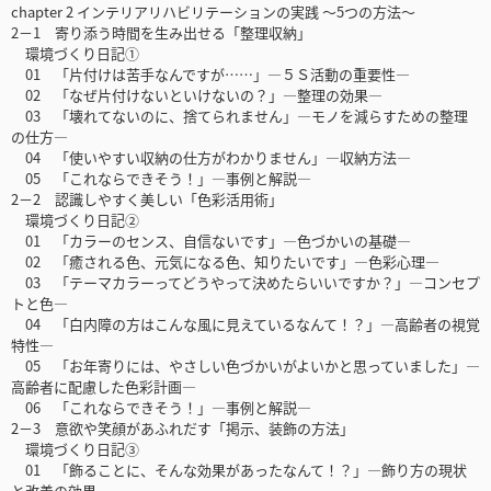
chapter 2 インテリアリハビリテーションの実践 ～5つの方法～
2－1 寄り添う時間を生み出せる「整理収納」
環境づくり日記①
01 「片付けは苦手なんですが……」―５Ｓ活動の重要性―
02 「なぜ片付けないといけないの？」―整理の効果―
03 「壊れてないのに、捨てられません」―モノを減らすための整理
の仕方―
04 「使いやすい収納の仕方がわかりません」―収納方法―
05 「これならできそう！」―事例と解説―
2－2 認識しやすく美しい「色彩活用術」
環境づくり日記②
01 「カラーのセンス、自信ないです」―色づかいの基礎―
02 「癒される色、元気になる色、知りたいです」―色彩心理―
03 「テーマカラーってどうやって決めたらいいですか？」―コンセプ
トと色―
04 「白内障の方はこんな風に見えているなんて！？」―高齢者の視覚
特性―
05 「お年寄りには、やさしい色づかいがよいかと思っていました」―
高齢者に配慮した色彩計画―
06 「これならできそう！」―事例と解説―
2－3 意欲や笑顔があふれだす「掲示、装飾の方法」
環境づくり日記③
01 「飾ることに、そんな効果があったなんて！？」―飾り方の現状
と改善の効果―