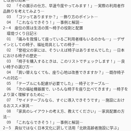
02 「その展示の仕方、早速今度やってみます！」―実際の利用者作
品飾りを考えてみよう―
03 「コツってありますか？」―飾り方のポイント―
04 「これならできそう！」―事例と解説―
2－4 座位の質は生活の質～椅子の役割と配置
環境づくり日記④
01 「痛みを我慢して座っているご利用者様もいるのかも…」―デザ
インとしての椅子、福祉用具としての椅子―
02 「曾祖父の家には、そういえば椅子はありませんでした」―日本
における椅子の歴史―
03 「椅子を購入するときは、このリストでチェックします！」―良
い椅子の選び方―
04 「買い替えなくても、座り心地は改善できますか？」―既存椅子
への対応―
05 「テーブルにも配慮が必要でした」―椅子とテーブル―
06 「次の福祉機器展で、いろんな椅子を座り比べてきます」―椅子を
より深く理解するために―
07 「サイドテーブルなら、すぐに導入できそうです」―施設におけ
るおススメ家具―
08 「家具のレイアウトの考え方、教えてください」―家具配置の方
法―
09 「これならできそう！」―事例と解説―
2－5 真似ではなく日本文化に訳して活用「北欧高齢者施設に学ぶ」