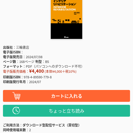
出版社
三輪書店
電子版ISBN
電子版発売日
2024/07/08
ページ数
168ページ
判型
B5
フォーマット
PDF（パソコンへのダウンロード不可）
¥4,400
電子版販売価格：
(本体¥4,000＋税10％)
印刷版ISBN
978-4-89590-779-8
印刷版発行年月
2024/07
カートに入れる
ちょっと立ち読み
ご利用方法
ダウンロード型配信サービス（買切型）
同時使用端末数
2