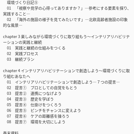
環境づくり日記⑤
01 「視察や見学の心得ってありますか？」―参考にする要素を探り、
実践すること―
02 「海外の施設の様子を見てみたいです」―北欧高齢者施設の印象
的な風景―
chapter 3 楽しみながら環境づくりに取り組もう～インテリアリハビリテ
ーションの実践と継続
01 実践と継続の仕組みをつくる
02 実践プロセス
03 継続プラン
chapter 4 インテリアリハビリテーションで創造しよう～環境づくりに取
り組むあなたへ
01 インテリアリハビリテーションで創造しよう―７つの提言―
02 提言① プロとしての自覚をもとう
03 提言② 連携につなげよう
04 提言③ 歴史を学ぼう
05 提言④ 仕掛けをつくろう
06 提言⑤ ピンチをチャンスに変えよう
07 提言⑥ ケアの距離感を操ろう
08 提言⑦ 環境を大切にしよう
巻末資料