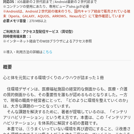
対応OS
iOS最新の２世代前まで / Android最新の２世代前まで
※コンテンツの使用にあたり、専用ビューアisho.jpが必要
※Androidは、Android２世代前の端末のうち、国内キャリア経由で販売されている端
末（Xperia、GALAXY、AQUOS、ARROWS、Nexusなど）にて動作確認しています
必要メモリ容量
270 MB以上
ご利用方法
アクセス型配信サービス（買切型）
同時使用端末数
1
※インターネット経由でのWEBブラウザによるアクセス参照
※導入・利用方法の詳細は
こちら
概要
心と体を元気にする環境づくりのノウハウが詰まった１冊
住環境デザインは、医療福祉施設の経営的な側面からも、医療・介護
の質的側面からも、その重要性を誰もが認めるものとなりました。一方
で、現場の職員や経営者にとって、「どのように環境を整えていくのか」
は、大きな課題の一つとなっています。
そんな課題を解決するために、著者が提唱しているのは、「インテリ
アリハビリテーション」という考え方です。本書は、この「インテリアリ
ハビリテーション」を体系的に解説する初の書籍です。
本書では、①うまくいっていない環境を再び適切にすること、②改善さ