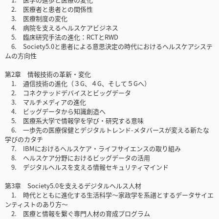
2. 医療者と患者との関係性
3. 医療制度の変化
4. 病院を支えるヘルスケアビジネス
5. 臨床研究手法の進化：RCTとRWD
6. Society5.0と患者による意思決定の時代におけるヘルスケアシステ
ムの方向性
第2章 情報技術の革新・変化
1. 通信技術の進化（３G、４G、そして５Gへ）
2. コネクテッドデバイスとビッグデータ
3. マルチメディアの進化
4. ビッグデータから知識創造へ
5. 医療系大学で情報学を学び・研究する意味
6. 一歩先の医療保健とデジタルトレンド-メタバースが変える新たな
学びのカタチ
7. IBMにおけるヘルスケア・ライフサイエンスの取り組み
8. ヘルスケア分野におけるビッグデータの活用
9. デジタルヘルスを支える情報セキュリティマインド
第3章 Society5.0を支えるデジタルヘルス人材
1. 時代とともに進化する生活科学～家政学を系譜とするデータサイエ
ンティストのあり方～
2. 医療と情報を繋ぐ専門人材の育成プログラム