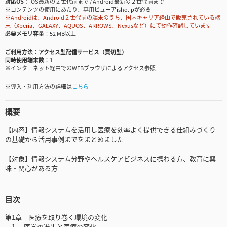
対応OS
iOS最新の２世代前まで / Android最新の２世代前まで
※コンテンツの使用にあたり、専用ビューアisho.jpが必要
※Androidは、Android２世代前の端末のうち、国内キャリア経由で販売されている端
末（Xperia、GALAXY、AQUOS、ARROWS、Nexusなど）にて動作確認しています
必要メモリ容量
52 MB以上
ご利用方法
アクセス型配信サービス（買切型）
同時使用端末数
1
※インターネット経由でのWEBブラウザによるアクセス参照
※導入・利用方法の詳細は
こちら
概要
【内容】情報システムを活用し医療を効率よく提供できる仕組みづくり
の基礎から活用事例までをまとめました
【対象】情報システム分野やヘルスケアビジネスに携わる方、教育に興
味・関心がある方
目次
第1章 医療を取り巻く環境の変化
1. 医学の進歩と医療の変化