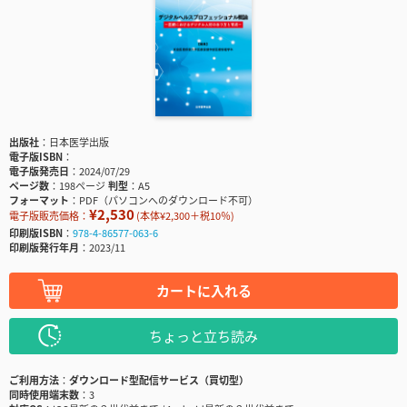
出版社
日本医学出版
電子版ISBN
電子版発売日
2024/07/29
ページ数
198ページ
判型
A5
フォーマット
PDF（パソコンへのダウンロード不可）
¥2,530
電子版販売価格：
(本体¥2,300＋税10％)
印刷版ISBN
978-4-86577-063-6
印刷版発行年月
2023/11
カートに入れる
ちょっと立ち読み
ご利用方法
ダウンロード型配信サービス（買切型）
同時使用端末数
3