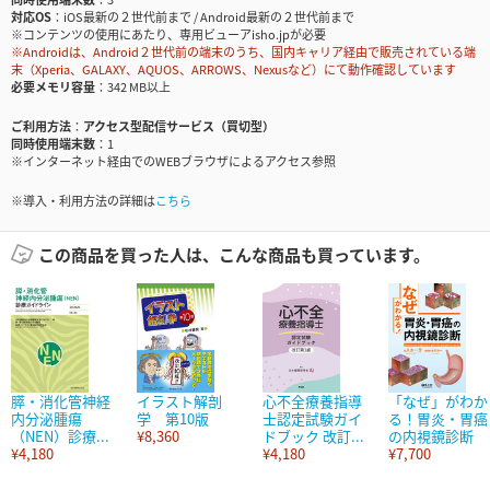
対応OS
iOS最新の２世代前まで / Android最新の２世代前まで
※コンテンツの使用にあたり、専用ビューアisho.jpが必要
※Androidは、Android２世代前の端末のうち、国内キャリア経由で販売されている端
末（Xperia、GALAXY、AQUOS、ARROWS、Nexusなど）にて動作確認しています
必要メモリ容量
342 MB以上
ご利用方法
アクセス型配信サービス（買切型）
同時使用端末数
1
※インターネット経由でのWEBブラウザによるアクセス参照
※導入・利用方法の詳細は
こちら
この商品を買った人は、こんな商品も買っています。
膵・消化管神経
イラスト解剖
心不全療養指導
「なぜ」がわか
内分泌腫瘍
学 第10版
士認定試験ガイ
る！胃炎・胃癌
（NEN）診療...
¥8,360
ドブック 改訂...
の内視鏡診断
¥4,180
¥4,180
¥7,700