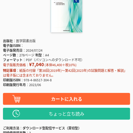
出版社
医学図書出版
電子版ISBN
電子版発売日
2024/07/24
ページ数
278ページ
判型
A4
フォーマット
PDF（パソコンへのダウンロード不可）
¥7,040
電子版販売価格：
(本体¥6,400＋税10％)
特記事項
紙版の付録「第38回(2019年)～第42回(2023年)の試験問題と解答・解説」
は電子版には含まれておりません。
印刷版ISBN
978-4-86517-304-8
印刷版発行年月
2023/06
カートに入れる
ちょっと立ち読み
ご利用方法
ダウンロード型配信サービス（買切型）
同時使用端末数
3