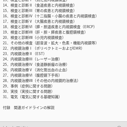
14．検査と診断Ⅱ（食道疾患と内視鏡検査）
15．検査と診断Ⅲ（胃の疾患と内視鏡検査）
16．検査と診断Ⅳ（十二指腸・小腸の疾患と内視鏡検査）
17．検査と診断Ⅴ（大腸疾患と内視鏡検査）
18．検査と診断Ⅵ（膵・胆道疾患と内視鏡検査（ERCP）
19．検査と診断Ⅶ（肝・胆・膵疾患と腹腔鏡検査）
20．検査と診断Ⅷ（小児内視鏡検査）
21．その他の検査（超音波・拡大・色素・機能内視鏡等）
22．内視鏡治療Ⅰ（ポリペクトミーおよびEMR）
23．内視鏡治療Ⅱ（EST）
24．内視鏡治療Ⅲ（レーザー治療）
25．内視鏡治療Ⅳ（食道静脈瘤の治療）
26．内視鏡治療Ⅴ（消化管出血の止血）
27．内視鏡治療Ⅵ（腹腔鏡下手術）
28．内視鏡治療Ⅶ（その他の内視鏡的治療法）
29．事例（症例に関する問題）
30．実技（実技に関する問題）
31．電気（電気に関する基礎知識）
付録 関連ガイドラインの解説