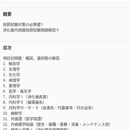
概要
技師試験対策の必携書!!
消化器内視鏡技師試験問題解説Ⅴ
目次
項目別問題：概説，選択肢の解説
1．解剖学
2．生理学
3．生化学
4．病理学
5．薬理学
6．疫学・衛生学
7．内科学Ⅰ（消化器疾患）
8．内科学Ⅱ（循環器系）
9．内科学Ⅲ・Ⅳ・Ⅴ（血液系・代謝異常・内分泌系）
10．麻酔学
11．外国語（医学用語）
12．内視鏡学総論（歴史・器種・業務・消毒・メンテナンス他）
13．検査と診断Ⅰ（消化管内視鏡検査）